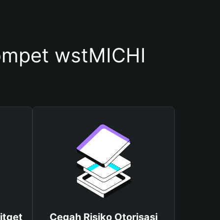
ompet wstMICHI
itget
Cegah Risiko Otorisasi