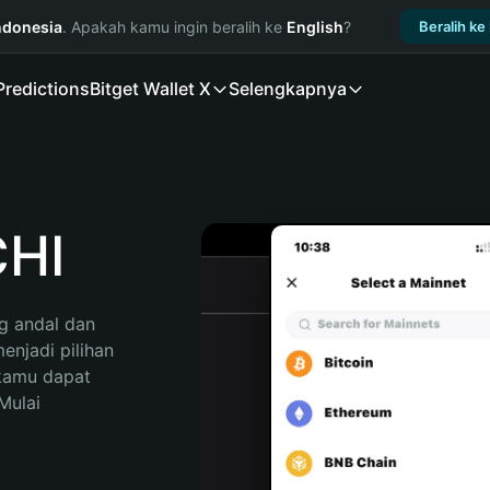
ndonesia
. Apakah kamu ingin beralih ke
English
?
Beralih ke
Predictions
Bitget Wallet X
Selengkapnya
CHI
 andal dan 
njadi pilihan 
kamu dapat 
ulai 