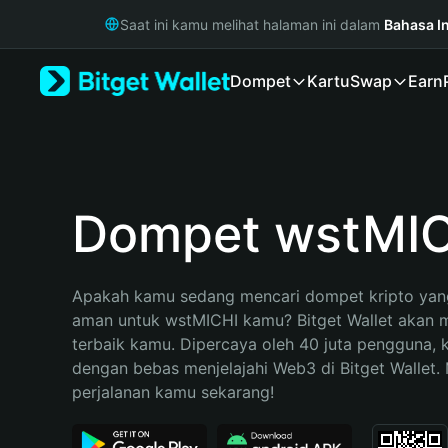
English
Saat ini kamu melihat halaman ini dalam
Bahasa I
日本語
Tiếng Việt
Dompet
Kartu
Swap
Earn
Русский
Español (Latinoamérica)
Türkçe
Italiano
Français
Deutsch
Dompet wstMI
简体中文
繁體中文
Português (Portugal)
Apakah kamu sedang mencari dompet kripto yang
Bahasa Indonesia
aman untuk wstMICHI kamu? Bitget Wallet akan me
ภาษาไทย
terbaik kamu. Dipercaya oleh 40 juta pengguna, 
हिन्दी
dengan bebas menjelajahi Web3 di Bitget Wallet. M
বাংলা
perjalanan kamu sekarang!
Español
Português (Brasil)
Español (Argentina)