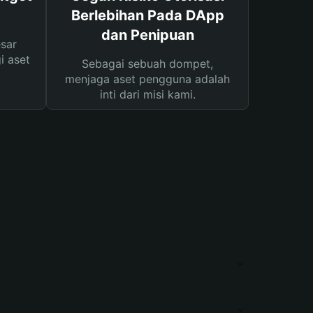
Berlebihan Pada DApp
dan Penipuan
sar
i aset
Sebagai sebuah dompet,
menjaga aset pengguna adalah
inti dari misi kami.