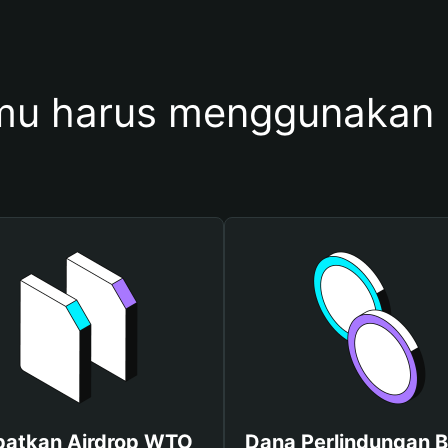
mu harus menggunakan
atkan Airdrop WTO
Dana Perlindungan B