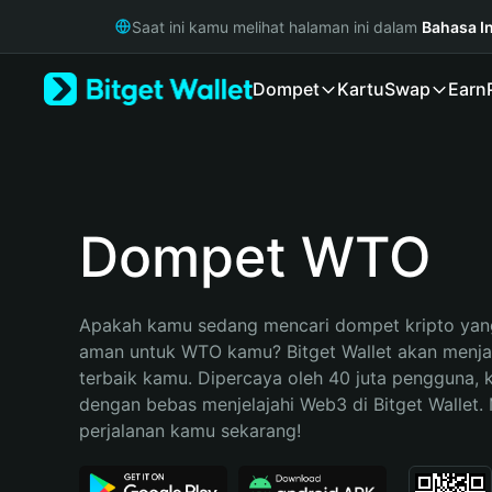
English
Saat ini kamu melihat halaman ini dalam
Bahasa I
日本語
Tiếng Việt
Dompet
Kartu
Swap
Earn
Русский
Español (Latinoamérica)
Türkçe
Italiano
Français
Deutsch
Dompet WTO
简体中文
繁體中文
Português (Portugal)
Apakah kamu sedang mencari dompet kripto yang
Bahasa Indonesia
aman untuk WTO kamu? Bitget Wallet akan menjadi
ภาษาไทย
terbaik kamu. Dipercaya oleh 40 juta pengguna, 
हिन्दी
dengan bebas menjelajahi Web3 di Bitget Wallet. M
বাংলা
perjalanan kamu sekarang!
Español
Português (Brasil)
Español (Argentina)