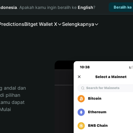
ndonesia
. Apakah kamu ingin beralih ke
English
?
Beralih ke
Predictions
Bitget Wallet X
Selengkapnya
 andal dan 
 pilihan 
kamu dapat 
ulai 