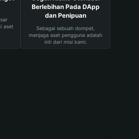
Berlebihan Pada DApp
dan Penipuan
sar
i aset
Sebagai sebuah dompet,
menjaga aset pengguna adalah
inti dari misi kami.