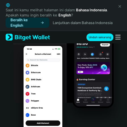
English
日本語
Saat ini kamu melihat halaman ini dalam
Bahasa Indonesia
.
Apakah kamu ingin beralih ke
English
?
Tiếng Việt
Beralih ke
Lanjutkan dalam Bahasa Indonesia
Русский
English
Español (Latinoamérica)
Türkçe
Unduh sekarang
Italiano
Français
Deutsch
简体中文
繁體中文
Português (Portugal)
Bahasa Indonesia
ภาษาไทย
हिन्दी
বাংলা
Español
Português (Brasil)
Español (Argentina)