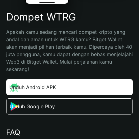
Dompet WTRG
Apakah kamu sedang mencari dompet kripto yang 
andal dan aman untuk WTRG kamu? Bitget Wallet 
akan menjadi pilihan terbaik kamu. Dipercaya oleh 40 
juta pengguna, kamu dapat dengan bebas menjelajahi 
Web3 di Bitget Wallet. Mulai perjalanan kamu 
sekarang!
Unduh Android APK
Unduh Google Play
FAQ