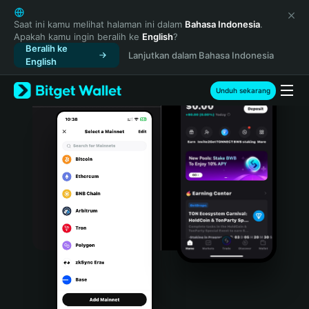
English
日本語
Saat ini kamu melihat halaman ini dalam
Bahasa Indonesia
.
Apakah kamu ingin beralih ke
English
?
Tiếng Việt
Beralih ke
Lanjutkan dalam Bahasa Indonesia
Русский
English
Español (Latinoamérica)
Türkçe
Unduh sekarang
Italiano
Français
Deutsch
简体中文
繁體中文
Português (Portugal)
Bahasa Indonesia
ภาษาไทย
हिन्दी
বাংলা
Español
Português (Brasil)
Español (Argentina)