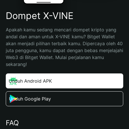
Dompet X-VINE
Apakah kamu sedang mencari dompet kripto yang 
andal dan aman untuk X-VINE kamu? Bitget Wallet 
akan menjadi pilihan terbaik kamu. Dipercaya oleh 40 
juta pengguna, kamu dapat dengan bebas menjelajahi 
Web3 di Bitget Wallet. Mulai perjalanan kamu 
sekarang!
Unduh Android APK
Unduh Google Play
FAQ