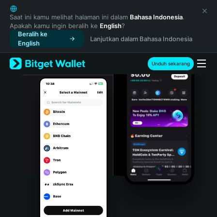
English
日本語
Saat ini kamu melihat halaman ini dalam
Bahasa Indonesia
.
Apakah kamu ingin beralih ke
English
?
Tiếng Việt
Beralih ke
Lanjutkan dalam Bahasa Indonesia
Русский
English
Español (Latinoamérica)
Türkçe
Unduh sekarang
Italiano
Français
Deutsch
简体中文
繁體中文
Português (Portugal)
Bahasa Indonesia
ภาษาไทย
हिन्दी
বাংলা
Español
Português (Brasil)
Español (Argentina)