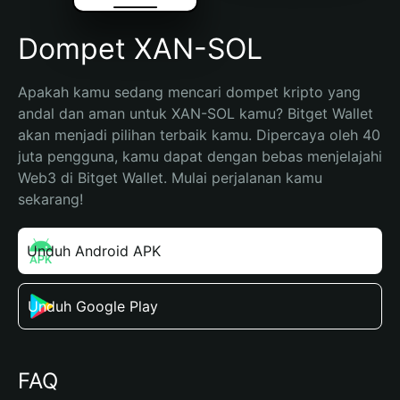
Dompet XAN-SOL
Apakah kamu sedang mencari dompet kripto yang 
andal dan aman untuk XAN-SOL kamu? Bitget Wallet 
akan menjadi pilihan terbaik kamu. Dipercaya oleh 40 
juta pengguna, kamu dapat dengan bebas menjelajahi 
Web3 di Bitget Wallet. Mulai perjalanan kamu 
sekarang!
Unduh Android APK
Unduh Google Play
FAQ