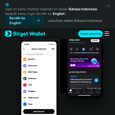
English
日本語
Saat ini kamu melihat halaman ini dalam
Bahasa Indonesia
.
Apakah kamu ingin beralih ke
English
?
Tiếng Việt
Beralih ke
Lanjutkan dalam Bahasa Indonesia
Русский
English
Español (Latinoamérica)
Türkçe
Unduh sekarang
Italiano
Français
Deutsch
简体中文
繁體中文
Português (Portugal)
Bahasa Indonesia
ภาษาไทย
हिन्दी
বাংলা
Español
Português (Brasil)
Español (Argentina)