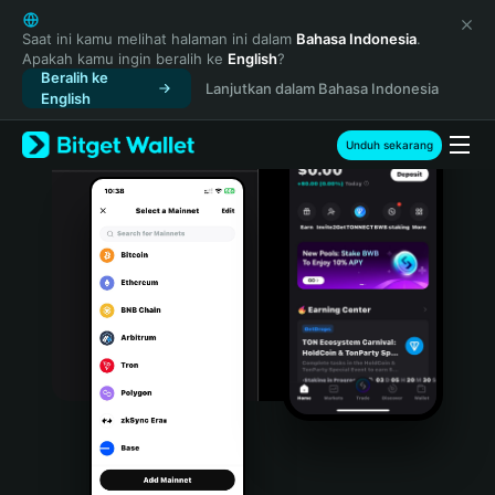
English
日本語
Saat ini kamu melihat halaman ini dalam
Bahasa Indonesia
.
Apakah kamu ingin beralih ke
English
?
Tiếng Việt
Beralih ke
Lanjutkan dalam Bahasa Indonesia
Русский
English
Español (Latinoamérica)
Türkçe
Unduh sekarang
Italiano
Français
Deutsch
简体中文
繁體中文
Português (Portugal)
Bahasa Indonesia
ภาษาไทย
हिन्दी
বাংলা
Español
Português (Brasil)
Español (Argentina)