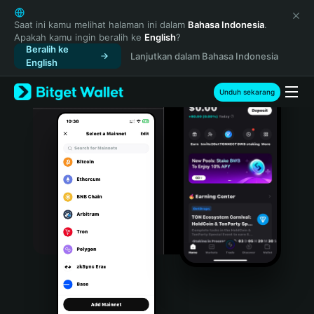
English
日本語
Saat ini kamu melihat halaman ini dalam
Bahasa Indonesia
.
Apakah kamu ingin beralih ke
English
?
Tiếng Việt
Beralih ke
Lanjutkan dalam Bahasa Indonesia
Русский
English
Español (Latinoamérica)
Türkçe
Unduh sekarang
Italiano
Français
Deutsch
简体中文
繁體中文
Português (Portugal)
Bahasa Indonesia
ภาษาไทย
हिन्दी
বাংলা
Español
Português (Brasil)
Español (Argentina)