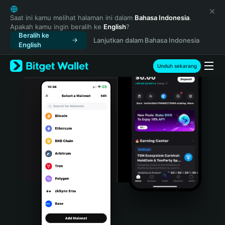
English
日本語
Saat ini kamu melihat halaman ini dalam
Bahasa Indonesia
.
Apakah kamu ingin beralih ke
English
?
Tiếng Việt
Beralih ke
Lanjutkan dalam Bahasa Indonesia
Русский
English
Español (Latinoamérica)
Türkçe
Unduh sekarang
Italiano
Français
Deutsch
简体中文
繁體中文
Português (Portugal)
Bahasa Indonesia
ภาษาไทย
हिन्दी
বাংলা
Español
Português (Brasil)
Español (Argentina)