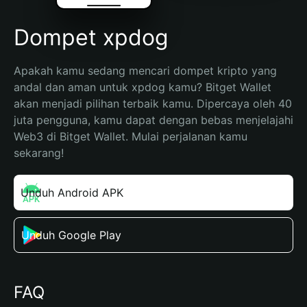
Dompet xpdog
Apakah kamu sedang mencari dompet kripto yang 
andal dan aman untuk xpdog kamu? Bitget Wallet 
akan menjadi pilihan terbaik kamu. Dipercaya oleh 40 
juta pengguna, kamu dapat dengan bebas menjelajahi 
Web3 di Bitget Wallet. Mulai perjalanan kamu 
sekarang!
Unduh Android APK
Unduh Google Play
FAQ