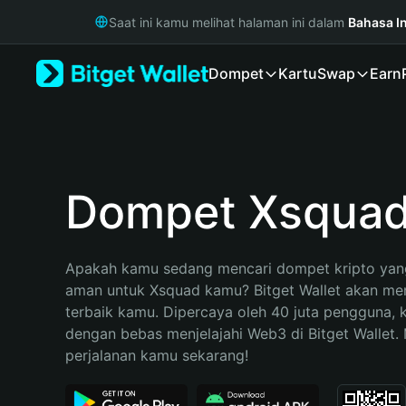
English
Saat ini kamu melihat halaman ini dalam
Bahasa I
日本語
Tiếng Việt
Dompet
Kartu
Swap
Earn
Русский
Español (Latinoamérica)
Türkçe
Italiano
Français
Deutsch
Dompet Xsqua
简体中文
繁體中文
Português (Portugal)
Apakah kamu sedang mencari dompet kripto yang
Bahasa Indonesia
aman untuk Xsquad kamu? Bitget Wallet akan menj
ภาษาไทย
terbaik kamu. Dipercaya oleh 40 juta pengguna, 
हिन्दी
dengan bebas menjelajahi Web3 di Bitget Wallet. M
বাংলা
perjalanan kamu sekarang!
Español
Português (Brasil)
Español (Argentina)