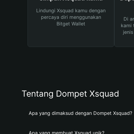
Lindungi Xsquad kamu dengan
percaya diri menggunakan
Di a
Bitget Wallet
kami 
jeni
Tentang Dompet Xsquad
Apa yang dimaksud dengan Dompet Xsquad?
Apa yang membuat Xsquad unik?