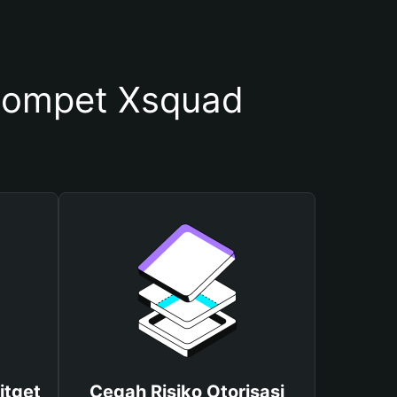
Dompet Xsquad
itget
Cegah Risiko Otorisasi