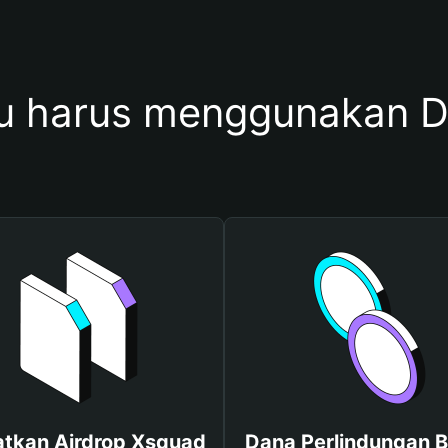
 harus menggunakan 
tkan Airdrop Xsquad
Dana Perlindungan B