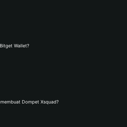
itget Wallet?
an membuat Dompet Xsquad?