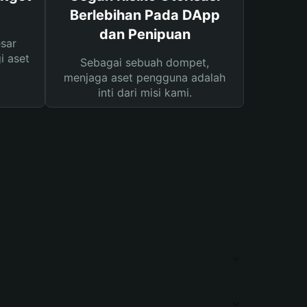
Berlebihan Pada DApp
dan Penipuan
sar
i aset
Sebagai sebuah dompet,
menjaga aset pengguna adalah
inti dari misi kami.