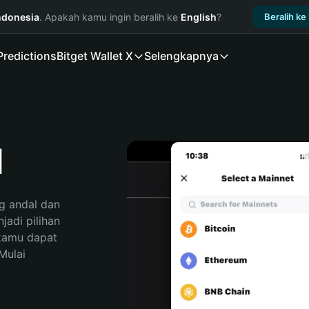
ndonesia
. Apakah kamu ingin beralih ke
English
?
Beralih ke
Predictions
Bitget Wallet X
Selengkapnya
d
 andal dan 
adi pilihan 
kamu dapat 
ulai 