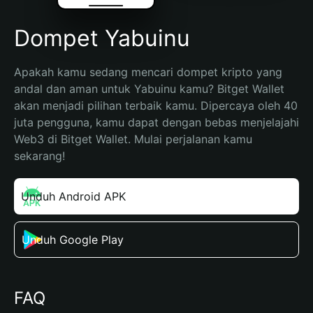
Dompet Yabuinu
Apakah kamu sedang mencari dompet kripto yang 
andal dan aman untuk Yabuinu kamu? Bitget Wallet 
akan menjadi pilihan terbaik kamu. Dipercaya oleh 40 
juta pengguna, kamu dapat dengan bebas menjelajahi 
Web3 di Bitget Wallet. Mulai perjalanan kamu 
sekarang!
Unduh Android APK
Unduh Google Play
FAQ