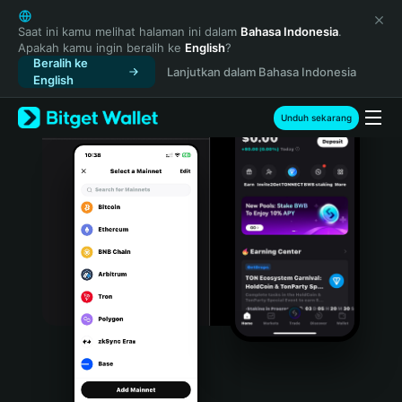
English
日本語
Saat ini kamu melihat halaman ini dalam
Bahasa Indonesia
.
Apakah kamu ingin beralih ke
English
?
Tiếng Việt
Beralih ke
Lanjutkan dalam Bahasa Indonesia
Русский
English
Español (Latinoamérica)
Türkçe
Unduh sekarang
Italiano
Français
Deutsch
简体中文
繁體中文
Português (Portugal)
Bahasa Indonesia
ภาษาไทย
हिन्दी
বাংলা
Español
Português (Brasil)
Español (Argentina)