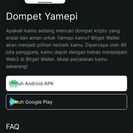
Dompet Yamepi
Apakah kamu sedang mencari dompet kripto yang 
andal dan aman untuk Yamepi kamu? Bitget Wallet 
akan menjadi pilihan terbaik kamu. Dipercaya oleh 40 
juta pengguna, kamu dapat dengan bebas menjelajahi 
Web3 di Bitget Wallet. Mulai perjalanan kamu 
sekarang!
Unduh Android APK
Unduh Google Play
FAQ