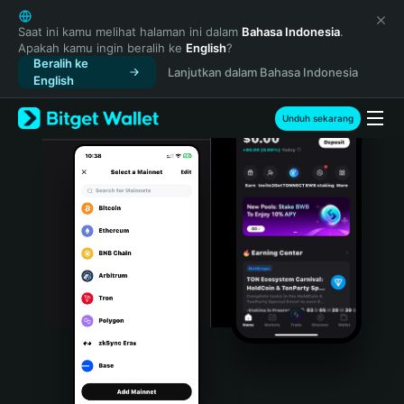
English
日本語
Saat ini kamu melihat halaman ini dalam
Bahasa Indonesia
.
Apakah kamu ingin beralih ke
English
?
Tiếng Việt
Beralih ke
Lanjutkan dalam Bahasa Indonesia
Русский
English
Español (Latinoamérica)
Türkçe
Unduh sekarang
Italiano
Français
Deutsch
简体中文
繁體中文
Português (Portugal)
Bahasa Indonesia
ภาษาไทย
हिन्दी
বাংলা
Español
Português (Brasil)
Español (Argentina)