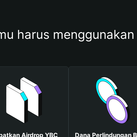
mu harus menggunakan
patkan Airdrop YBC
Dana Perlindungan B