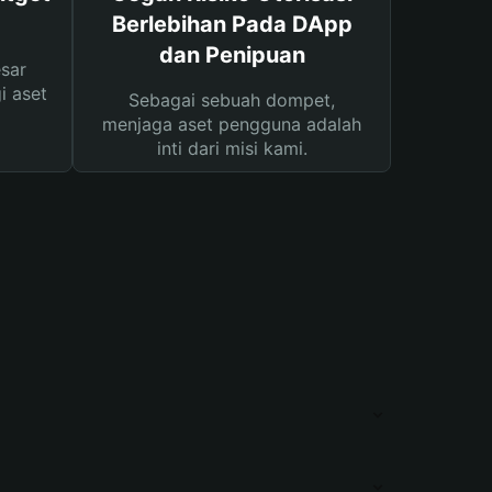
Berlebihan Pada DApp
dan Penipuan
sar
i aset
Sebagai sebuah dompet,
menjaga aset pengguna adalah
inti dari misi kami.