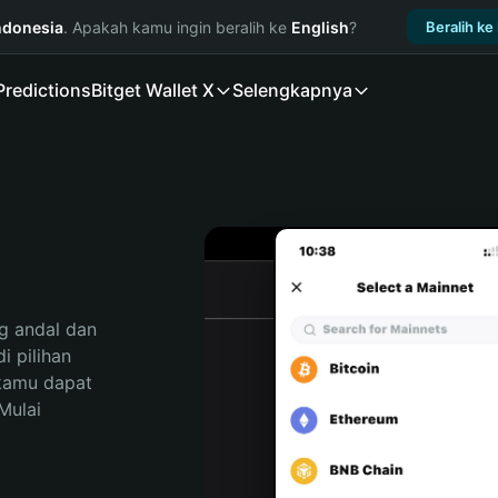
ndonesia
. Apakah kamu ingin beralih ke
English
?
Beralih ke
Predictions
Bitget Wallet X
Selengkapnya
 andal dan 
 pilihan 
kamu dapat 
ulai 