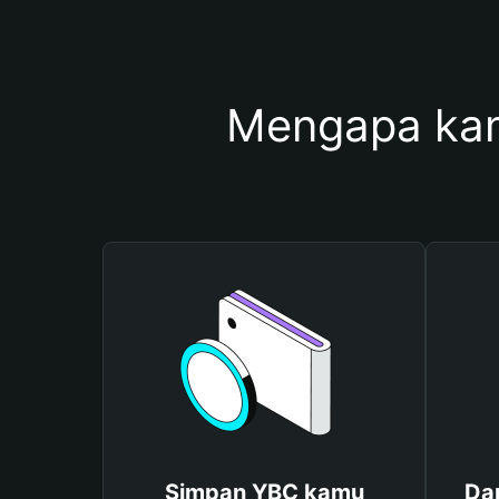
Mengapa ka
Simpan YBC kamu
Da