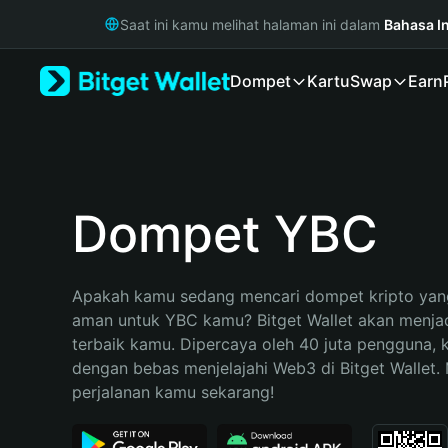
English
Saat ini kamu melihat halaman ini dalam
Bahasa I
日本語
Tiếng Việt
Dompet
Kartu
Swap
Earn
Русский
Español (Latinoamérica)
Türkçe
Italiano
Français
Deutsch
Dompet YBC
简体中文
繁體中文
Português (Portugal)
Apakah kamu sedang mencari dompet kripto yang
Bahasa Indonesia
aman untuk YBC kamu? Bitget Wallet akan menjadi
ภาษาไทย
terbaik kamu. Dipercaya oleh 40 juta pengguna, 
हिन्दी
dengan bebas menjelajahi Web3 di Bitget Wallet. M
বাংলা
perjalanan kamu sekarang!
Español
Português (Brasil)
Español (Argentina)