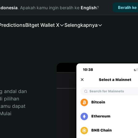
ndonesia
. Apakah kamu ingin beralih ke
English
?
Beralih ke
Predictions
Bitget Wallet X
Selengkapnya
 andal dan 
pilihan 
kamu dapat 
ulai 