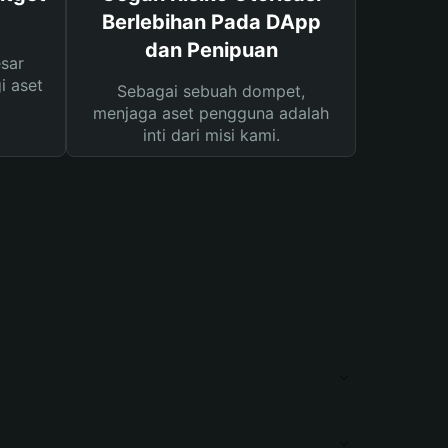
Berlebihan Pada DApp
dan Penipuan
sar
i aset
Sebagai sebuah dompet,
menjaga aset pengguna adalah
inti dari misi kami.