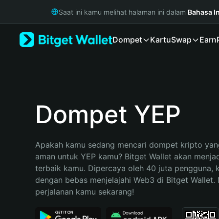
English
Saat ini kamu melihat halaman ini dalam
Bahasa I
日本語
Tiếng Việt
Dompet
Kartu
Swap
Earn
Русский
Español (Latinoamérica)
Türkçe
Italiano
Français
Deutsch
Dompet YEP
简体中文
繁體中文
Português (Portugal)
Apakah kamu sedang mencari dompet kripto yang
Bahasa Indonesia
aman untuk YEP kamu? Bitget Wallet akan menjadi 
ภาษาไทย
terbaik kamu. Dipercaya oleh 40 juta pengguna, 
हिन्दी
dengan bebas menjelajahi Web3 di Bitget Wallet. M
বাংলা
perjalanan kamu sekarang!
Español
Português (Brasil)
Español (Argentina)