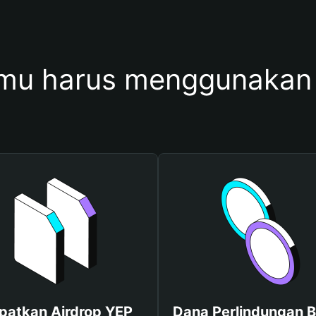
mu harus menggunakan
patkan Airdrop YEP
Dana Perlindungan B