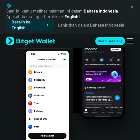
English
日本語
Saat ini kamu melihat halaman ini dalam
Bahasa Indonesia
.
Apakah kamu ingin beralih ke
English
?
Tiếng Việt
Beralih ke
Lanjutkan dalam Bahasa Indonesia
Русский
English
Español (Latinoamérica)
Türkçe
Unduh sekarang
Italiano
Français
Deutsch
简体中文
繁體中文
Português (Portugal)
Bahasa Indonesia
ภาษาไทย
हिन्दी
বাংলা
Español
Português (Brasil)
Español (Argentina)