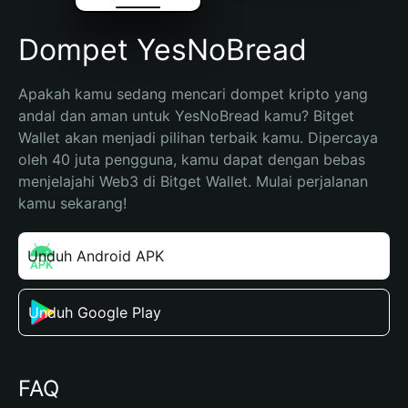
Dompet YesNoBread
Apakah kamu sedang mencari dompet kripto yang 
andal dan aman untuk YesNoBread kamu? Bitget 
Wallet akan menjadi pilihan terbaik kamu. Dipercaya 
oleh 40 juta pengguna, kamu dapat dengan bebas 
menjelajahi Web3 di Bitget Wallet. Mulai perjalanan 
kamu sekarang!
Unduh Android APK
Unduh Google Play
FAQ