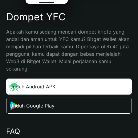
Dompet YFC
Apakah kamu sedang mencari dompet kripto yang 
andal dan aman untuk YFC kamu? Bitget Wallet akan 
menjadi pilihan terbaik kamu. Dipercaya oleh 40 juta 
pengguna, kamu dapat dengan bebas menjelajahi 
Web3 di Bitget Wallet. Mulai perjalanan kamu 
sekarang!
Unduh Android APK
Unduh Google Play
FAQ