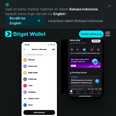
English
日本語
Saat ini kamu melihat halaman ini dalam
Bahasa Indonesia
.
Apakah kamu ingin beralih ke
English
?
Tiếng Việt
Beralih ke
Lanjutkan dalam Bahasa Indonesia
Русский
English
Español (Latinoamérica)
Türkçe
Unduh sekarang
Italiano
Français
Deutsch
简体中文
繁體中文
Português (Portugal)
Bahasa Indonesia
ภาษาไทย
हिन्दी
বাংলা
Español
Português (Brasil)
Español (Argentina)