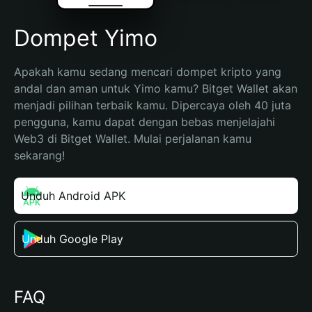
Dompet Yimo
Apakah kamu sedang mencari dompet kripto yang 
andal dan aman untuk Yimo kamu? Bitget Wallet akan 
menjadi pilihan terbaik kamu. Dipercaya oleh 40 juta 
pengguna, kamu dapat dengan bebas menjelajahi 
Web3 di Bitget Wallet. Mulai perjalanan kamu 
sekarang!
Unduh Android APK
Unduh Google Play
FAQ