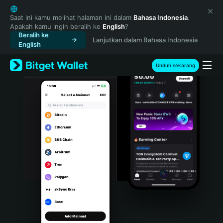
English
日本語
Saat ini kamu melihat halaman ini dalam
Bahasa Indonesia
.
Apakah kamu ingin beralih ke
English
?
Tiếng Việt
Beralih ke
Lanjutkan dalam Bahasa Indonesia
Русский
English
Español (Latinoamérica)
Türkçe
Unduh sekarang
Italiano
Français
Deutsch
简体中文
繁體中文
Português (Portugal)
Bahasa Indonesia
ภาษาไทย
हिन्दी
বাংলা
Español
Português (Brasil)
Español (Argentina)