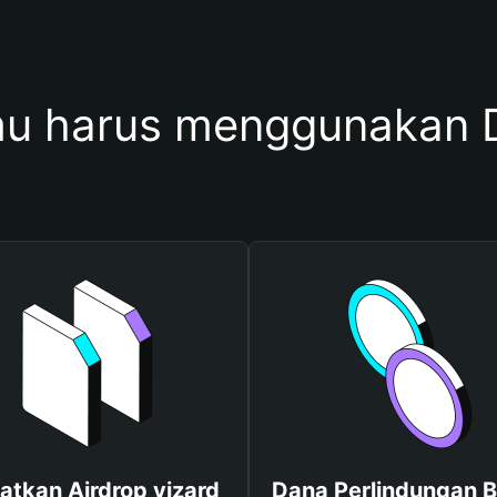
u harus menggunakan D
atkan Airdrop yizard
Dana Perlindungan B