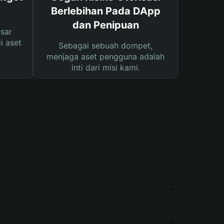
Berlebihan Pada DApp
dan Penipuan
sar
i aset
Sebagai sebuah dompet,
menjaga aset pengguna adalah
inti dari misi kami.