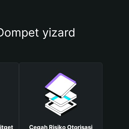
ompet yizard
itget
Cegah Risiko Otorisasi