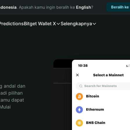
ndonesia
. Apakah kamu ingin beralih ke
English
?
Beralih ke
Predictions
Bitget Wallet X
Selengkapnya
 andal dan 
di pilihan 
kamu dapat 
ulai 