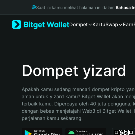
English
Saat ini kamu melihat halaman ini dalam
Bahasa I
日本語
Tiếng Việt
Dompet
Kartu
Swap
Earn
Русский
Español (Latinoamérica)
Türkçe
Italiano
Français
Deutsch
Dompet yizard
简体中文
繁體中文
Português (Portugal)
Apakah kamu sedang mencari dompet kripto yang
Bahasa Indonesia
aman untuk yizard kamu? Bitget Wallet akan menja
ภาษาไทย
terbaik kamu. Dipercaya oleh 40 juta pengguna, 
हिन्दी
dengan bebas menjelajahi Web3 di Bitget Wallet. M
বাংলা
perjalanan kamu sekarang!
Español
Português (Brasil)
Español (Argentina)