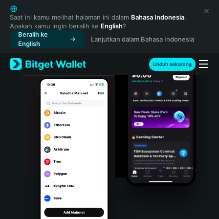
English
日本語
Saat ini kamu melihat halaman ini dalam
Bahasa Indonesia
.
Apakah kamu ingin beralih ke
English
?
Tiếng Việt
Beralih ke
Lanjutkan dalam Bahasa Indonesia
Русский
English
Español (Latinoamérica)
Türkçe
Unduh sekarang
Italiano
Français
Deutsch
简体中文
繁體中文
Português (Portugal)
Bahasa Indonesia
ภาษาไทย
हिन्दी
বাংলা
Español
Português (Brasil)
Español (Argentina)