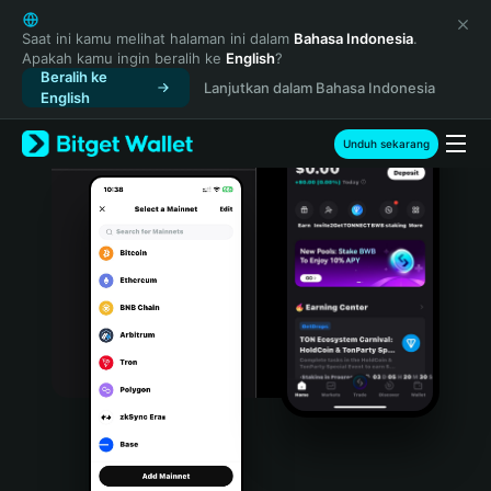
English
日本語
Saat ini kamu melihat halaman ini dalam
Bahasa Indonesia
.
Apakah kamu ingin beralih ke
English
?
Tiếng Việt
Beralih ke
Lanjutkan dalam Bahasa Indonesia
Русский
English
Español (Latinoamérica)
Türkçe
Unduh sekarang
Italiano
Français
Deutsch
简体中文
繁體中文
Português (Portugal)
Bahasa Indonesia
ภาษาไทย
हिन्दी
বাংলা
Español
Português (Brasil)
Español (Argentina)