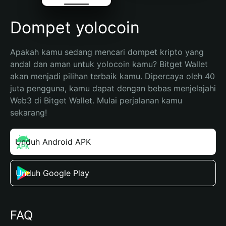
Dompet yolocoin
Apakah kamu sedang mencari dompet kripto yang 
andal dan aman untuk yolocoin kamu? Bitget Wallet 
akan menjadi pilihan terbaik kamu. Dipercaya oleh 40 
juta pengguna, kamu dapat dengan bebas menjelajahi 
Web3 di Bitget Wallet. Mulai perjalanan kamu 
sekarang!
Unduh Android APK
Unduh Google Play
FAQ