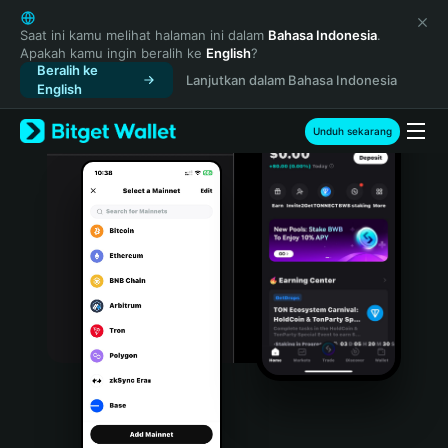
English
日本語
Saat ini kamu melihat halaman ini dalam
Bahasa Indonesia
.
Apakah kamu ingin beralih ke
English
?
Tiếng Việt
Beralih ke
Lanjutkan dalam Bahasa Indonesia
Русский
English
Español (Latinoamérica)
Türkçe
Unduh sekarang
Italiano
Français
Deutsch
简体中文
繁體中文
Português (Portugal)
Bahasa Indonesia
ภาษาไทย
हिन्दी
বাংলা
Español
Português (Brasil)
Español (Argentina)