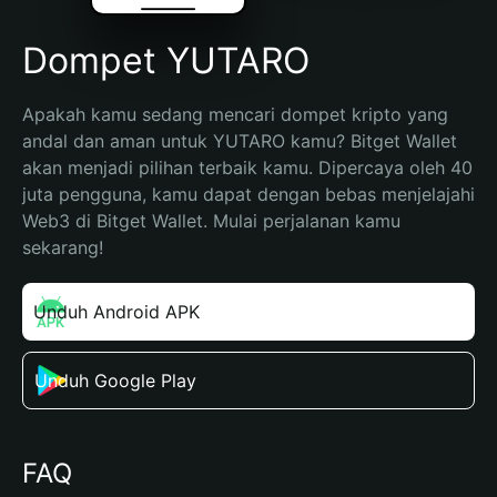
Dompet YUTARO
Apakah kamu sedang mencari dompet kripto yang 
andal dan aman untuk YUTARO kamu? Bitget Wallet 
akan menjadi pilihan terbaik kamu. Dipercaya oleh 40 
juta pengguna, kamu dapat dengan bebas menjelajahi 
Web3 di Bitget Wallet. Mulai perjalanan kamu 
sekarang!
Unduh Android APK
Unduh Google Play
FAQ