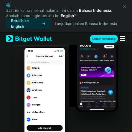
English
日本語
Saat ini kamu melihat halaman ini dalam
Bahasa Indonesia
.
Apakah kamu ingin beralih ke
English
?
Tiếng Việt
Beralih ke
Lanjutkan dalam Bahasa Indonesia
Русский
English
Español (Latinoamérica)
Türkçe
Unduh sekarang
Italiano
Français
Deutsch
简体中文
繁體中文
Português (Portugal)
Bahasa Indonesia
ภาษาไทย
हिन्दी
বাংলা
Español
Português (Brasil)
Español (Argentina)