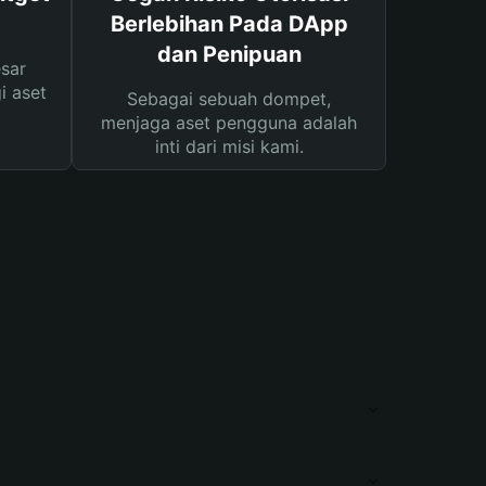
Berlebihan Pada DApp
dan Penipuan
sar
i aset
Sebagai sebuah dompet,
menjaga aset pengguna adalah
inti dari misi kami.