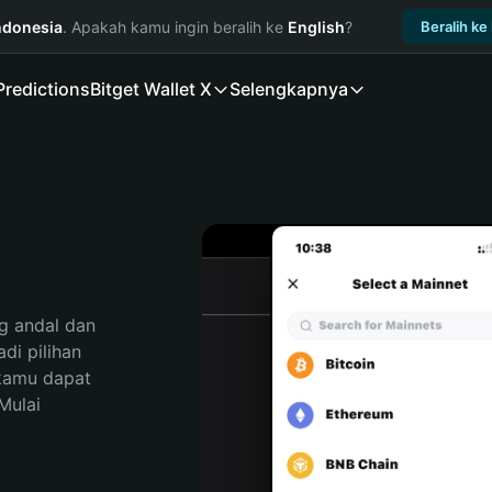
ndonesia
. Apakah kamu ingin beralih ke
English
?
Beralih ke
Predictions
Bitget Wallet X
Selengkapnya
 andal dan 
i pilihan 
kamu dapat 
ulai 