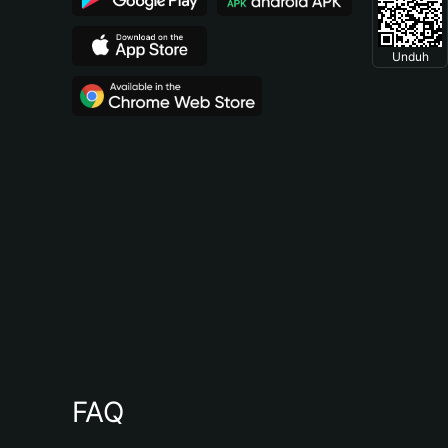
Unduh
FAQ