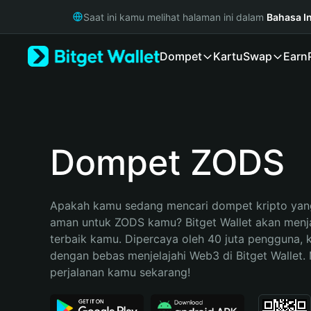
English
Saat ini kamu melihat halaman ini dalam
Bahasa I
日本語
Tiếng Việt
Dompet
Kartu
Swap
Earn
Русский
Español (Latinoamérica)
Türkçe
Italiano
Français
Deutsch
Dompet ZODS
简体中文
繁體中文
Português (Portugal)
Apakah kamu sedang mencari dompet kripto yang
Bahasa Indonesia
aman untuk ZODS kamu? Bitget Wallet akan menjad
ภาษาไทย
terbaik kamu. Dipercaya oleh 40 juta pengguna, 
हिन्दी
dengan bebas menjelajahi Web3 di Bitget Wallet. M
বাংলা
perjalanan kamu sekarang!
Español
Português (Brasil)
Español (Argentina)