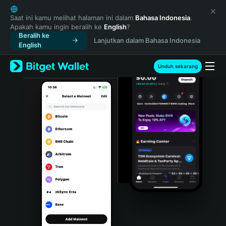
English
日本語
Saat ini kamu melihat halaman ini dalam
Bahasa Indonesia
.
Apakah kamu ingin beralih ke
English
?
Tiếng Việt
Beralih ke
Lanjutkan dalam Bahasa Indonesia
Русский
English
Español (Latinoamérica)
Türkçe
Unduh sekarang
Italiano
Français
Deutsch
简体中文
繁體中文
Português (Portugal)
Bahasa Indonesia
ภาษาไทย
हिन्दी
বাংলা
Español
Português (Brasil)
Español (Argentina)