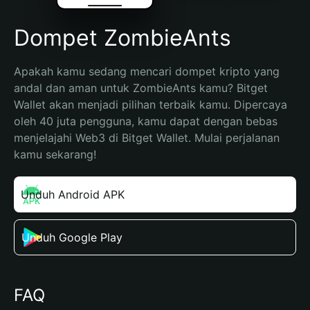
Dompet ZombieAnts
Apakah kamu sedang mencari dompet kripto yang 
andal dan aman untuk ZombieAnts kamu? Bitget 
Wallet akan menjadi pilihan terbaik kamu. Dipercaya 
oleh 40 juta pengguna, kamu dapat dengan bebas 
menjelajahi Web3 di Bitget Wallet. Mulai perjalanan 
kamu sekarang!
Unduh Android APK
Unduh Google Play
FAQ