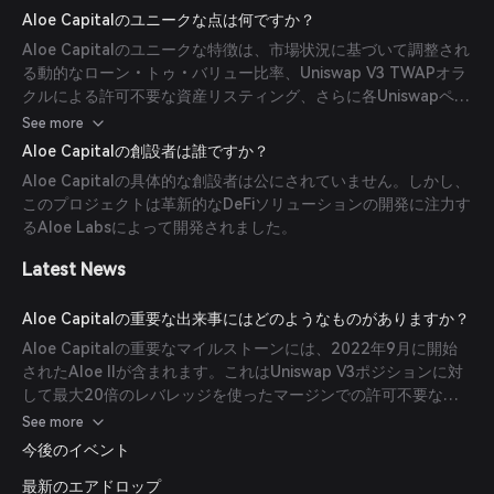
堅牢なオラクルを活用し、安全性と効率性を確保していました。
Aloe Capitalのユニークな点は何ですか？
Aloe Capitalのユニークな特徴は、市場状況に基づいて調整され
る動的なローン・トゥ・バリュー比率、Uniswap V3 TWAPオラ
クルによる許可不要な資産リスティング、さらに各Uniswapペア
ごとに分離された2資産のマネーマーケットを備えており、より
See more
高い担保率を実現していることです。
Aloe Capitalの創設者は誰ですか？
Aloe Capitalの具体的な創設者は公にされていません。しかし、
このプロジェクトは革新的なDeFiソリューションの開発に注力す
るAloe Labsによって開発されました。
Latest News
Aloe Capitalの重要な出来事にはどのようなものがありますか？
Aloe Capitalの重要なマイルストーンには、2022年9月に開始
されたAloe IIが含まれます。これはUniswap V3ポジションに対
して最大20倍のレバレッジを使ったマージンでの許可不要なマ
ーケットメイキングを導入しました。しかし、2025年1月に
See more
Aloe LabsはAloe Capitalのシャットダウンを発表しました。
今後のイベント
最新のエアドロップ