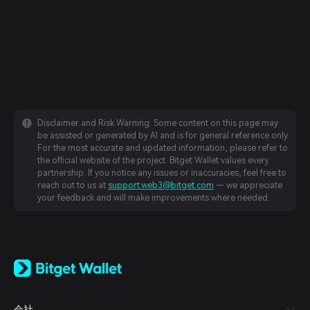
Disclaimer and Risk Warning: Some content on this page may
be assisted or generated by AI and is for general reference only.
For the most accurate and updated information, please refer to
the official website of the project. Bitget Wallet values every
partnership. If you notice any issues or inaccuracies, feel free to
reach out to us at
support.web3@bitget.com
— we appreciate
your feedback and will make improvements where needed.
English
日本語
Tiếng Việt
Русский
会社