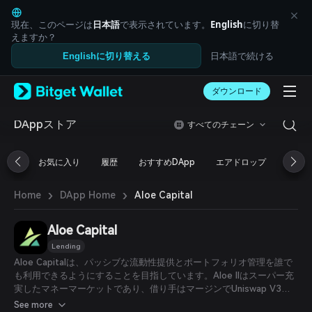
English
日本語
現在、このページは
日本語
で表示されています。
English
に切り替
Tiếng Việt
えますか？
Русский
日本語で続ける
Englishに切り替える
Español (Latinoamérica)
Türkçe
ダウンロード
Italiano
Français
Deutsch
DAppストア
すべてのチェーン
简体中文
繁體中文
お気に入り
履歴
おすすめDApp
エアドロップ
DeFi
Português (Portugal)
Bahasa Indonesia
›
›
Aloe Capital
Home
DApp Home
ภาษาไทย
العربية
हिन्दी
Aloe Capital
বাংলা
Lending
Español
Aloe Capitalは、パッシブな流動性提供とポートフォリオ管理を誰で
Português (Brasil)
も利用できるようにすることを目指しています。Aloe IIはスーパー充
Español (Argentina)
実したマネーマーケットであり、借り手はマージンでUniswap V3の
ポジションを管理できるため、市場形成者はより優れた資本アクセス
See more