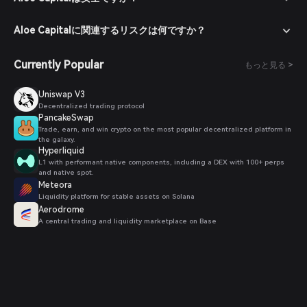
Aloe Capitalに関連するリスクは何ですか？
Currently Popular
もっと見る >
Uniswap V3
Decentralized trading protocol
PancakeSwap
Trade, earn, and win crypto on the most popular decentralized platform in
the galaxy.
Hyperliquid
L1 with performant native components, including a DEX with 100+ perps
and native spot.
Meteora
Liquidity platform for stable assets on Solana
Aerodrome
A central trading and liquidity marketplace on Base