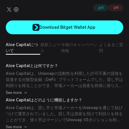
を得られ、貸し手にはより高い利回りをもたらします。
0
0
Download Bitget Wallet App
Aloe Capitalにつ
最新ニュー
今後のキャンペーン
よくあるご質
いて
ス
情報
問
Aloe Capitalとは何ですか？
Aloe Capitalは、Uniswapの流動性を利用した許可不要の貸借を
促進する分散型金融（DeFi）プラットフォームでした。貸し手は
利回りを得ることができ、市場メーカーは資産を担保に借り入れ
が可能でした。プラットフォームは動的なローン・トゥ・バリュ
See more
ー比率、自動清算警告、堅牢なオラクル、ガバナンスを最小化し
Aloe Capitalはどのように機能しますか？
たプロトコルを特徴としていました。
Aloe Capitalは、貸し手と市場メーカーをUniswapを通じて結び
つけて運営されていました。貸し手は資産を預けて利回りを得る
ことができ、借り手はマージンでUniswap V3ポジションを利用
できました。プロトコルは動的なローン・トゥ・バリュー比率と
See more