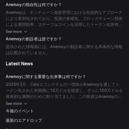
できるようにします。
Anemoyの独自性は何ですか？
Anemoyは、オンチェーン資産管理における包括的なアプローチ
により差別化されており、投資の多様化、ブロックチェーン技術
による運用効率、ステーブルコインを活用したトークン化所有
権、そしてファンド保有資産のリアルタイムでのオンチェーン可
See more
視化を提供します。
Anemoyの創設者は誰ですか？
提供された情報源には、Anemoyの創設者に関する具体的な情報
は記載されていません。
Latest News
Anemoyに関する重要な出来事は何ですか？
2025年3月、Celoエコシステムの一団体がAnemoyを通じてト
ークン化された米国債に10万ドルを投資し、さらに100万ドルを
将来的な展開のために割り当てました。この投資はAnemoyの
Celoネットワークへの拡大を示し、複数のブロックチェーンプ
See more
ラットフォームでの存在感を強化しました。
今後のイベント
最新のエアドロップ
-