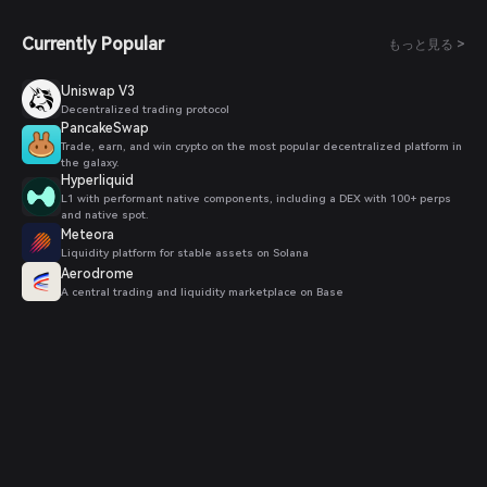
Currently Popular
もっと見る >
Uniswap V3
Decentralized trading protocol
PancakeSwap
Trade, earn, and win crypto on the most popular decentralized platform in
the galaxy.
Hyperliquid
L1 with performant native components, including a DEX with 100+ perps
and native spot.
Meteora
Liquidity platform for stable assets on Solana
Aerodrome
A central trading and liquidity marketplace on Base