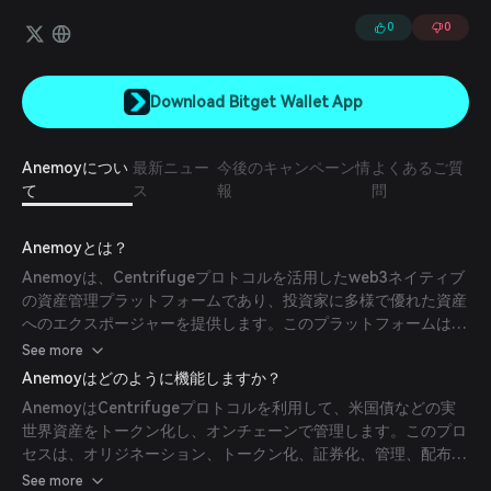
にアクティブなマーケットニュートラルリターン戦略ポートフォリオ
に対して分散化された投資を提供します。Centrifugeプロトコル上に
0
0
構築されたAnemoyは、オンチェーン資産管理の全ライフサイクルを
サポートします。
Download Bitget Wallet App
Anemoyについ
最新ニュー
今後のキャンペーン情
よくあるご質
て
ス
報
問
Anemoyとは？
Anemoyは、Centrifugeプロトコルを活用したweb3ネイティブ
の資産管理プラットフォームであり、投資家に多様で優れた資産
へのエクスポージャーを提供します。このプラットフォームは、
オンチェーン資産管理の全ライフサイクルをサポートし、コンプ
See more
ライアンス、資産管理、そして実世界資産の分散型金融（DeFi）
Anemoyはどのように機能しますか？
へのシームレスな統合にわたるエンドツーエンドのサービスを提
AnemoyはCentrifugeプロトコルを利用して、米国債などの実
供します。
世界資産をトークン化し、オンチェーンで管理します。このプロ
セスは、オリジネーション、トークン化、証券化、管理、配布を
含み、投資家が透明性と効率性を高めた機関向け投資機会に参加
See more