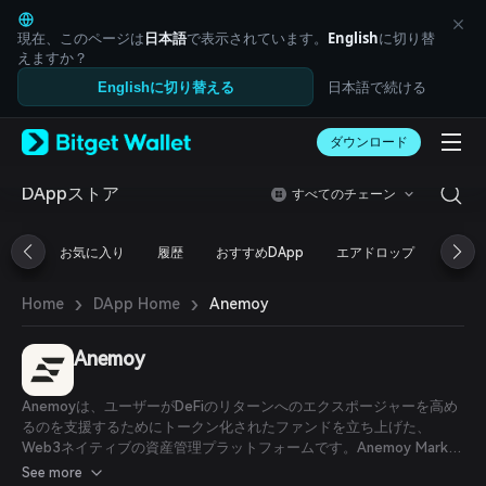
English
日本語
現在、このページは
日本語
で表示されています。
English
に切り替
Tiếng Việt
えますか？
Русский
日本語で続ける
Englishに切り替える
Español (Latinoamérica)
Türkçe
ダウンロード
Italiano
Français
Deutsch
DAppストア
すべてのチェーン
简体中文
繁體中文
お気に入り
履歴
おすすめDApp
エアドロップ
DeFi
Português (Portugal)
Bahasa Indonesia
›
›
Anemoy
Home
DApp Home
ภาษาไทย
العربية
हिन्दी
Anemoy
বাংলা
Español
Anemoyは、ユーザーがDeFiのリターンへのエクスポージャーを高め
Português (Brasil)
るのを支援するためにトークン化されたファンドを立ち上げた、
Español (Argentina)
Web3ネイティブの資産管理プラットフォームです。Anemoy Market
Neutral Crypto Fund（DYFとも呼ばれる）は、レバレッジを使用せず
See more