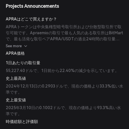
Projects Announcements
APRAはどこで買えますか？
APRAトークンは中央集権型暗号取引所および分散型取引所で取
引可能です。Apraemioの取引で最も人気のある取引所はBitMart
で、最も活発な取引ペアAPRA/USDTの過去24時間の取引量は
44,373.07ドルです。他の人気のオプションにはPoloniexや
See more
PancakeSwap（v2）があります。
APRA価格
1日あたりの取引量
55,227.40ドルで、1日前から22.40%の減少を示しています。
史上最高値
2024年12月13日の0.2903ドルで、現在の価格より33.3%低い水
準です。
史上最安値
2025年3月10日の0.1002ドルで、現在の価格より93.3%高い水
準です。
時価総額と評価額