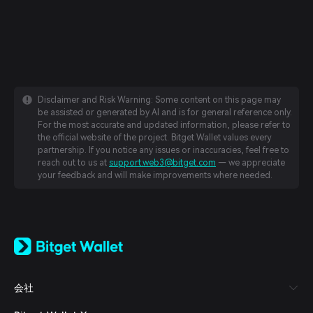
Disclaimer and Risk Warning: Some content on this page may
be assisted or generated by AI and is for general reference only.
For the most accurate and updated information, please refer to
the official website of the project. Bitget Wallet values every
partnership. If you notice any issues or inaccuracies, feel free to
reach out to us at
support.web3@bitget.com
— we appreciate
your feedback and will make improvements where needed.
English
日本語
Tiếng Việt
Русский
会社
Español (Latinoamérica)
Türkçe