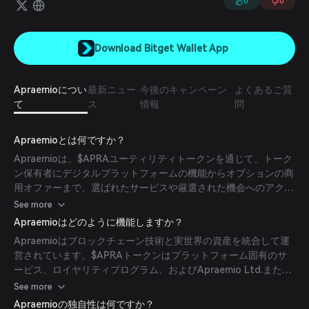
0
0
Download Bitget Wallet App
Apraemioについ
最新ニュー
今後のキャンペーン
よくあるご質
て
ス
情報
問
Apraemioとは何ですか？
Apraemioは、$APRAユーティリティトークンを通じて、トーク
ン保有者にデジタルプラットフォームの機能からオプションの商
用オファーまで、選ばれたサービスや厳選された機会へのアクセ
スを提供することを目的としたブロックチェーンベースのエコシ
See more
ステムです。
Apraemioはどのように機能しますか？
Apraemioはブロックチェーン技術と実世界の資産を統合して運
営されています。$APRAトークンはプラットフォーム固有のサ
ービス、ロイヤリティプログラム、およびApraemio Ltd.または
そのパートナーによって提供されるその他のオファーへのゲート
See more
ウェイとして機能します。
Apraemioの独自性は何ですか？