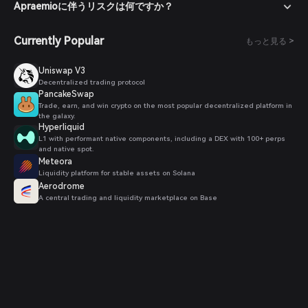
Apraemioに伴うリスクは何ですか？
Currently Popular
もっと見る >
Uniswap V3
Decentralized trading protocol
PancakeSwap
Trade, earn, and win crypto on the most popular decentralized platform in
the galaxy.
Hyperliquid
L1 with performant native components, including a DEX with 100+ perps
and native spot.
Meteora
Liquidity platform for stable assets on Solana
Aerodrome
A central trading and liquidity marketplace on Base