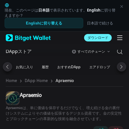
English
日本語
現在、このページは
日本語
で表示されています。
English
に切り替
Tiếng Việt
えますか？
Русский
日本語で続ける
Englishに切り替える
Español (Latinoamérica)
Türkçe
ダウンロード
Italiano
Français
Deutsch
DAppストア
すべてのチェーン
简体中文
繁體中文
お気に入り
履歴
おすすめDApp
エアドロップ
DeFi
Português (Portugal)
Bahasa Indonesia
›
›
Apraemio
Home
DApp Home
ภาษาไทย
العربية
हिन्दी
Apraemio
বাংলা
Español
Apraemioは、単に価値を保存するだけでなく、増え続ける金の裏付
Português (Brasil)
けシステムによりその価値を拡張するデジタル資産です。金の安定性
Español (Argentina)
とブロックチェーンの革新的な技術を融合させています。