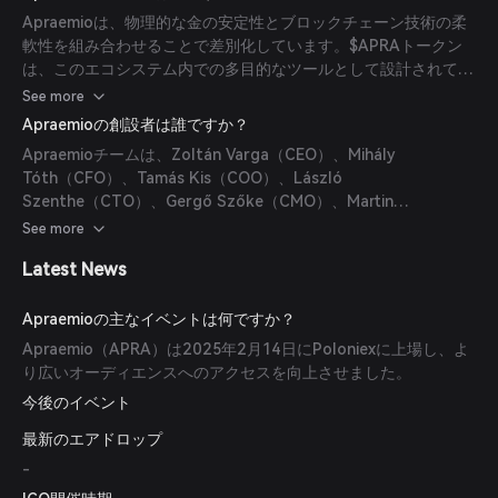
Apraemioは、物理的な金の安定性とブロックチェーン技術の柔
軟性を組み合わせることで差別化しています。$APRAトークン
は、このエコシステム内での多目的なツールとして設計されてお
り、厳選されたサービス、アクセスプログラム、および長期的な
See more
エコシステムインセンティブとの相互作用を可能にします。
Apraemioの創設者は誰ですか？
Apraemioチームは、Zoltán Varga（CEO）、Mihály
Tóth（CFO）、Tamás Kis（COO）、László
Szenthe（CTO）、Gergő Szőke（CMO）、Martin
Haider（GFX & デザイン）、Asim Sarwar（アドバイザー）、
See more
Dóra Lichtenstein（MM）、Francis Chinonso（CM）、Ádám
Latest News
Szőke（OM）、Richárd Papp（チーフジオロジスト）で構成さ
れています。
Apraemioの主なイベントは何ですか？
Apraemio（APRA）は2025年2月14日にPoloniexに上場し、よ
り広いオーディエンスへのアクセスを向上させました。
今後のイベント
最新のエアドロップ
-