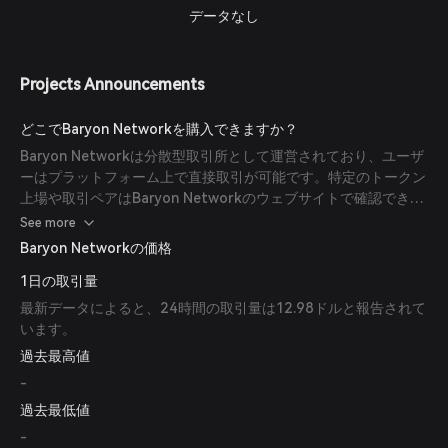
データなし
Projects Announcements
どこでBaryon Networkを購入できますか？
Baryon Networkは分散型取引所として運営されており、ユーザ
ーはプラットフォーム上で直接取引が可能です。特定のトークン
上場や取引ペアはBaryon Networkのウェブサイトで確認できま
す。
See more
Baryon Networkの価格
1日の取引量
最新データによると、24時間の取引量は12.98ドルと報告されて
います。
過去最高値
-
過去最低値
-