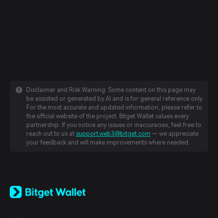
Disclaimer and Risk Warning: Some content on this page may
be assisted or generated by AI and is for general reference only.
For the most accurate and updated information, please refer to
the official website of the project. Bitget Wallet values every
partnership. If you notice any issues or inaccuracies, feel free to
reach out to us at
support.web3@bitget.com
— we appreciate
your feedback and will make improvements where needed.
English
日本語
Tiếng Việt
Русский