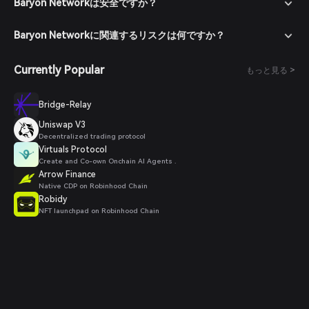
Baryon Networkは安全ですか？
Baryon Networkに関連するリスクは何ですか？
Currently Popular
もっと見る >
Bridge-Relay
Uniswap V3
Decentralized trading protocol
Virtuals Protocol
Create and Co-own Onchain AI Agents .
Arrow Finance
Native CDP on Robinhood Chain
Robidy
NFT launchpad on Robinhood Chain