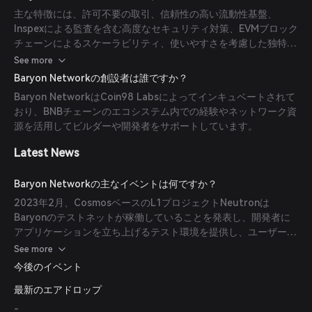
ガス代で効率的な取引を実現しています。
主な特徴には、許可不要の取引、信頼性の高い流動性基盤、
Inspexによる監査を含む高度なセキュリティ対策、EVMブロック
チェーンによるスケーラビリティ、使いやすさを考慮した独特の
ユーザーインターフェースがあります。
See more
Baryon Networkの創設者は誰ですか？
Baryon NetworkはCoin98 Labsによってインキュベートされて
おり、BNBチェーンのエコシステム内での経験やネットワーク資
源を活用してビルダーや開発者をサポートしています。
Latest News
Baryon Networkの主なイベントは何ですか？
2023年2月、CosmosベースのL1プロジェクトNeutronは
Baryonのテストネットが稼働していることを発表し、開発者に
アプリケーションを立ち上げるテスト環境を提供し、ユーザーが
DAppやツールとやり取りできるようにしました。
See more
今後のイベント
最新のエアドロップ
-