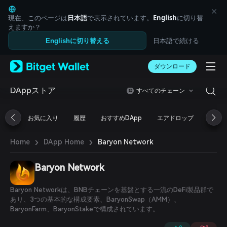
English
日本語
現在、このページは
日本語
で表示されています。
English
に切り替
Tiếng Việt
えますか？
Русский
日本語で続ける
Englishに切り替える
Español (Latinoamérica)
Türkçe
ダウンロード
Italiano
Français
Deutsch
DAppストア
すべてのチェーン
简体中文
繁體中文
お気に入り
履歴
おすすめDApp
エアドロップ
DeFi
Português (Portugal)
Bahasa Indonesia
›
›
Baryon Network
Home
DApp Home
ภาษาไทย
العربية
हिन्दी
Baryon Network
বাংলা
Español
Baryon Networkは、BNBチェーンを基盤とする一流のDeFi製品群で
Português (Brasil)
あり、3つの基本的な構成要素、BaryonSwap（AMM）、
Español (Argentina)
BaryonFarm、BaryonStakeで構成されています。