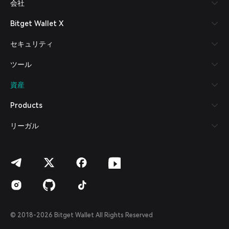
会社
Español (Latinoamérica)
Türkçe
Bitget Wallet X
Italiano
Français
セキュリティ
Deutsch
简体中文
ツール
繁體中文
Português (Portugal)
資産
Bahasa Indonesia
ภาษาไทย
Products
العربية
हिन्दी
リーガル
বাংলা
Español
Português (Brasil)
Español (Argentina)
© 2018-2026 Bitget Wallet All Rights Reserved