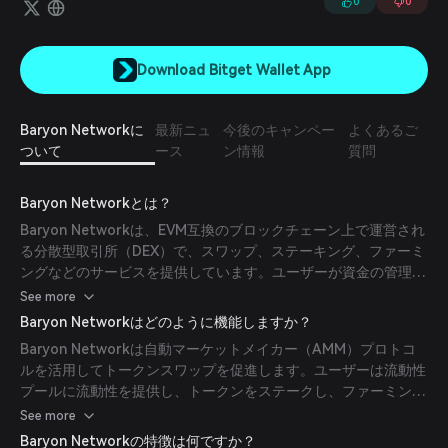
0
0
Download Bitget Wallet App
Baryon Networkに
最新ニュ
今後のキャンペー
よくあるご
ついて
ース
ン情報
質問
Baryon Networkとは？
Baryon Networkは、EVM互換のブロックチェーン上で運営され
る分散型取引所（DEX）で、スワップ、ステーキング、ファーミ
ングなどのサービスを提供しています。ユーザーが資金の管理権
を手放すことなく取引できる信頼性の高いプラットフォームを目
See more
指しています。
Baryon Networkはどのように機能しますか？
Baryon Networkは自動マーケットメイカー（AMM）プロトコ
ルを活用してトークンスワップを促進します。ユーザーは流動性
プールに流動性を提供し、トークンをステークし、ファーミング
に参加して報酬を得ることができます。プラットフォームはBNB
See more
チェーンやVictionのようなEVMブロックチェーンを利用し、低
Baryon Networkの特徴は何ですか？