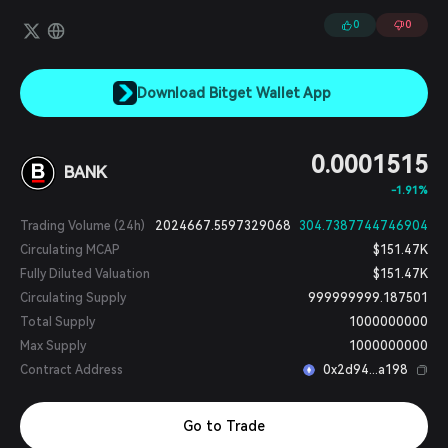
図ることです。
0
0
Download Bitget Wallet App
0.0001515
BANK
-1.91%
Trading Volume (24h)
2024667.5597329068
304.7387744746904
Circulating MCAP
$151.47K
Fully Diluted Valuation
$151.47K
Circulating Supply
999999999.187501
Total Supply
1000000000
Max Supply
1000000000
Contract Address
0x2d94...a198
Go to Trade