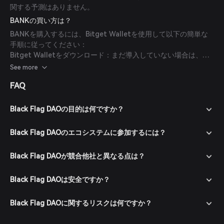
関する予測はありません。
BANKの買い方は？
BANKを購入するには、Bitget Walletを使用して以下の簡単な
手順に従ってください：
Bitget Walletをダウンロード：まだ導入していない場合は、公
式ウェブサイトまたはアプリストアからBitget Walletアプリを
See more
ダウンロードします。
FAQ
アカウント作成：アプリを開き、画面の指示に従って新しいアカ
ウントを作成します。強力なパスワードでアカウントを保護して
ください。
Black Flag DAOの目的は何ですか？
ウォレットに資金を入金：暗号通貨を転送するか、対応する支払
い方法を使って法定通貨で暗号通貨を購入し、Bitget Walletに
Black Flag DAOのエコシステムに参加するには？
資金を入金します。
マーケットへ移動：Bitget Wallet内のマーケットセクションに
Black Flag DAOが競合他社と異なる点は？
移動し、BANKを検索して利用可能な取引ペアを確認します。
注文を出す：希望する取引ペア（例：BANK/USDT）を選択し、
Black Flag DAOは安全ですか？
購入したい金額を入力して注文を確定します。取引が完了する
と、BANKがウォレットに追加されます。
Black Flag DAOに関するリスクは何ですか？