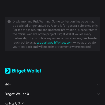
Disclaimer and Risk Warning: Some content on this page may
be assisted or generated by AI and is for general reference only.
For the most accurate and updated information, please refer to
the official website of the project. Bitget Wallet values every
partnership. If you notice any issues or inaccuracies, feel free to
reach out to us at
support.web3@bitget.com
— we appreciate
your feedback and will make improvements where needed.
English
日本語
Tiếng Việt
Русский
会社
Español (Latinoamérica)
Türkçe
Bitget Wallet X
Italiano
Français
セキュリティ
Deutsch