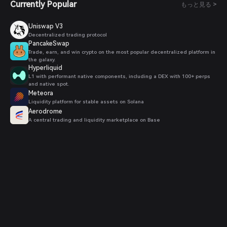
Currently Popular
もっと見る >
Uniswap V3
Decentralized trading protocol
PancakeSwap
Trade, earn, and win crypto on the most popular decentralized platform in
the galaxy.
Hyperliquid
L1 with performant native components, including a DEX with 100+ perps
and native spot.
Meteora
Liquidity platform for stable assets on Solana
Aerodrome
A central trading and liquidity marketplace on Base