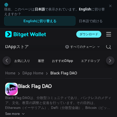
English
日本語
現在、このページは
日本語
で表示されています。
English
に切り替
Tiếng Việt
えますか？
Русский
日本語で続ける
Englishに切り替える
Español (Latinoamérica)
Türkçe
ダウンロード
Italiano
Français
Deutsch
DAppストア
すべてのチェーン
简体中文
繁體中文
お気に入り
履歴
おすすめDApp
エアドロップ
DeFi
Português (Portugal)
Bahasa Indonesia
›
›
Black Flag DAO
Home
DApp Home
ภาษาไทย
العربية
हिन्दी
Black Flag DAO
বাংলা
Español
Black Flag DAOは、分散型コミュニティであり、バンクレスのメディ
Português (Brasil)
ア、文化、教育の調整と促進を行っています。その目的は、
Español (Argentina)
Ethereum（イーサリアム）、DeFi（分散型金融）、Bitcoin（ビット
コイン）などの真にバンクレスな金融システムの普及と認知度向上を
See more