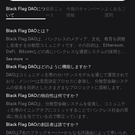
Black Flag DAOにつ
最新ニュ
今後のキャンペーン
よくあるご
いて
ース
情報
質問
Black Flag DAOとは？
Black Flag DAOは、バンクレスのメディア、文化、教育を調整
し促進する分散型コミュニティです。その目的は、Ethereum、
DeFi、Bitcoinなどの真にバンクレスな通貨システムの採用と認
知度を高めることです。
See more
Black Flag DAOはどのように機能しますか？
DAOはコミュニティ主導のガバナンスモデルを通じて運営されて
おり、メンバーは意思決定プロセスに参加し、分散型金融システ
ムの促進を目的としたさまざまなプロジェクトに貢献します。
Black Flag DAOの独自性は何ですか？
Black Flag DAOは、分散型金融システムを促進し、コミュニテ
ィ主導のイニシアチブにコミットすることでバンクレス社会の育
成に焦点を当てている点で際立っています。
Black Flag DAOの創設者は誰ですか？
DAOは7名のフラッグキーパーからなる評議会によって率いられ