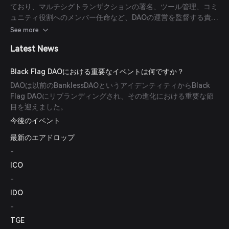
ており、マルチシグトランザクションの署名、ツール管理、コミ
ュニティ役割へのメンバー任命など、DAOの運営を監督する責任
を負っています。
See more
Latest News
Black Flag DAOにおける重要なイベントは何ですか？
DAOは以前のBanklessDAOというアイデンティティからBlack
Flag DAOにリブランディングされ、その進化における重要な節
目を迎えました。
今後のイベント
最新のエアドロップ
-
ICO
-
IDO
-
TGE