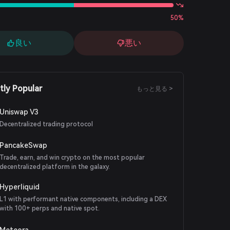
50%
良い
悪い
tly Popular
もっと見る >
Uniswap V3
Decentralized trading protocol
PancakeSwap
Trade, earn, and win crypto on the most popular
decentralized platform in the galaxy.
Hyperliquid
L1 with performant native components, including a DEX
with 100+ perps and native spot.
Meteora