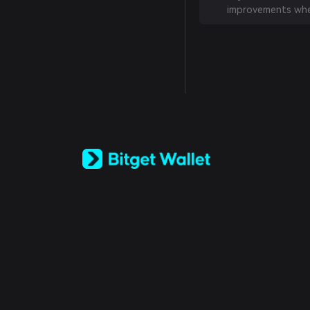
improvements whe
English
日本語
Tiếng Việt
Русский
Español (Latinoamérica)
Türkçe
Italiano
Français
Deutsch
简体中文
繁體中文
Português (Portugal)
Bahasa Indonesia
ภาษาไทย
العربية