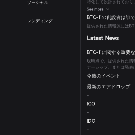
特化して設計されており、
ソーシャル
カスタマイズされた利回
See more
BTC-fiの創設者は誰
レンディング
提供された情報源にはBT
Latest News
BTC-fiに関する重
現時点で、提供された情報
ナーシップ、または発表
今後のイベント
最新のエアドロップ
-
ICO
-
IDO
-