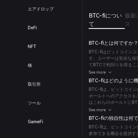
エアドロップ
BTC-fiについ
最新
て
ス
DeFi
BTC-fiとは何ですか
NFT
BTC-fiはビットコイ
す。ユーザーは安全な保管
てBTCで利回りを得る
橋
略を持つ複数のボールト
See more
ることなくビットコインを
BTC-fiはどのよう
取引所
BTC-fiは、ビットコ
ボールトへのアクセスを
はこれらのボールトにBT
ツール
み出しながら、元の資産
See more
BTC-fiの独自性は何
GameFi
BTC-fiは、ビットコ
参加できる機会を提供す