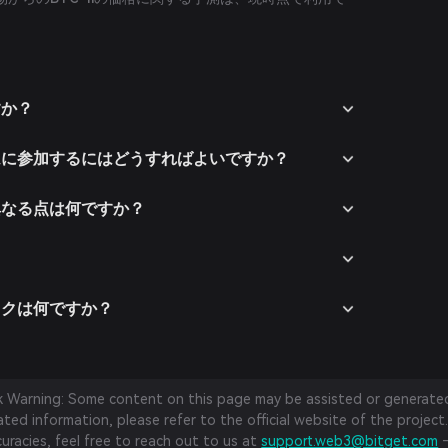
すか？
テムに参加するにはどうすればよいですか？
と異なる点は何ですか？
？
リスクは何ですか？
sk Warning: Some content on this page may be assisted or generated 
ed information, please refer to the official website of the project.
curacies, feel free to reach out to us at
support.web3@bitget.com
—