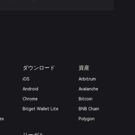
ダウンロード
資産
iOS
Arbitrum
Android
Avalanche
Chrome
Bitcoin
Bitget Wallet Lite
BNB Chain
ex
Polygon
リーガル