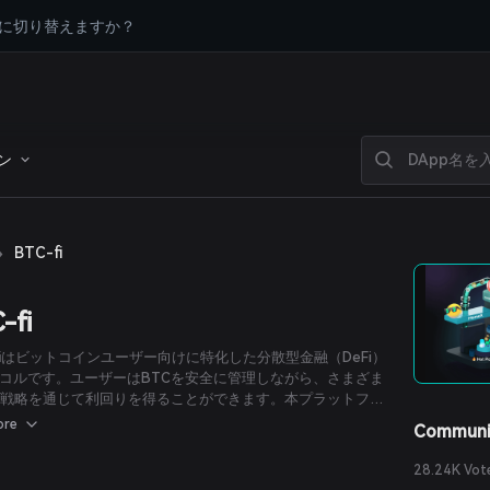
に切り替えますか？
ン
›
BTC-fi
-fi
-fiはビットコインユーザー向けに特化した分散型金融（DeFi）
コルです。ユーザーはBTCを安全に管理しながら、さまざま
Fi戦略を通じて利回りを得ることができます。本プラットフォ
、独自の利回り生成戦略を持つ複数のバルトを提供してお
ore
Communi
キュリティや流動性を犠牲にすることなくビットコインを
iで有効活用することを可能にします。
28.24K Vot