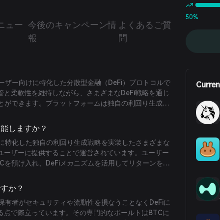
50%
ニュー
今後のキャンペーン情
よくあるご質
報
問
？
ンユーザー向けに特化した分散型金融（DeFi）プロトコルで
Curren
と柔軟性を維持しながら、さまざまなDeFi戦略を通じ
ことができます。プラットフォームは独自の利回り生成戦
を提供し、ユーザーがセキュリティや流動性を犠牲にす
DeFiで活用できるようにします。
に機能しますか？
インに特化した独自の利回り生成戦略を実装したさまざまな
ユーザーに提供することで運営されています。ユーザー
Cを預け入れ、DeFiメカニズムを活用してリターンを生
の安全性と流動性を確保します。
ですか？
イン保有者がセキュリティや流動性を損なうことなくDeFiに
る点で際立っています。その専門的なボールトはBTCに