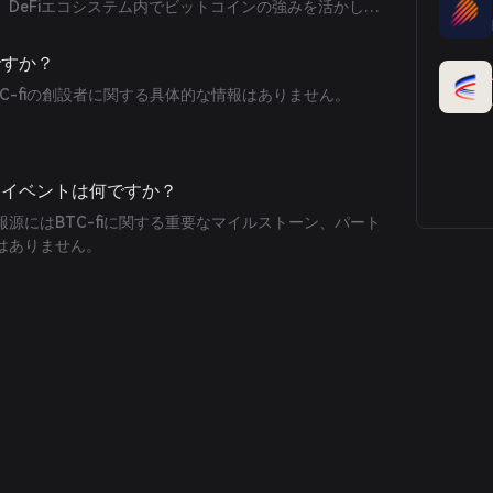
DeFiエコシステム内でビットコインの強みを活かした
り戦略を提供します。
ですか？
C-fiの創設者に関する具体的な情報はありません。
要なイベントは何ですか？
源にはBTC-fiに関する重要なマイルストーン、パート
はありません。