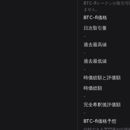
BTC-fiトークンが取
ません。
BTC-fi価格
日次取引量
-
過去最高値
-
過去最低値
-
時価総額と評価額
時価総額
-
完全希釈後評価額
-
BTC-fi価格予想
信頼できる専門家や出版物