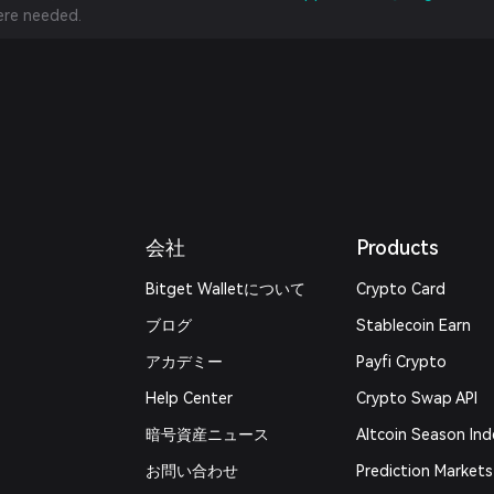
re needed.
会社
Products
Bitget Walletについて
Crypto Card
ブログ
Stablecoin Earn
アカデミー
Payfi Crypto
Help Center
Crypto Swap API
暗号資産ニュース
Altcoin Season Ind
お問い合わせ
Prediction Markets