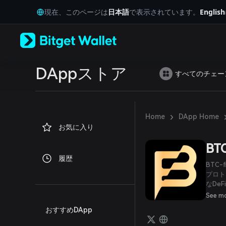
English
現在、このページは
日本語
で表示されています。
English
日本語
Tiếng Việt
Русский
Español (Latinoamérica)
Türkçe
Italiano
DAppストア
すべてのチェー
Français
Deutsch
简体中文
繁體中文
›
Home
DApp Home
Português (Portugal)
お気に入り
Bahasa Indonesia
ภาษาไทย
BTC
العربية
履歴
हिन्दी
BTC
বাংলা
プロト
なDe
Español
ームは
Português (Brasil)
See m
り、セ
Español (Argentina)
おすすめDApp
DeF