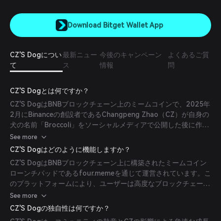
Download Bitget Wallet App
CZ'S Dogについ
最新ニュー
今後のキャンペーン
よくあるご質
て
ス
情報
問
CZ'S Dogとは何ですか？
CZ'S DogはBNBブロックチェーン上のミームコインで、2025年
2月にBinanceの創設者であるChangpeng Zhao（CZ）が自身の
犬の名前「Broccoli」をソーシャルメディアで公開した後に作成
されました。この発表により、CZのペットに触発された多数の
See more
トークンが急速に作成され、その中でもBROCCOLIが最も認知さ
CZ'S Dogはどのように機能しますか？
れるトークンとなりました。(
bitget.com
)
CZ'S DogはBNBブロックチェーン上に構築されたミームコイン
ローンチパッドであるfour.memeを通じて運営されています。こ
のプラットフォームにより、ユーザーは高度なブロックチェーン
知識を必要とせずにトークンを作成しローンチすることが可能で
See more
す。ユーザーはトークンの名前、供給量、ローンチ方法を定義で
CZ'S Dogの独自性は何ですか？
き、プラットフォームがこれをBNBチェーン上のスマートコント