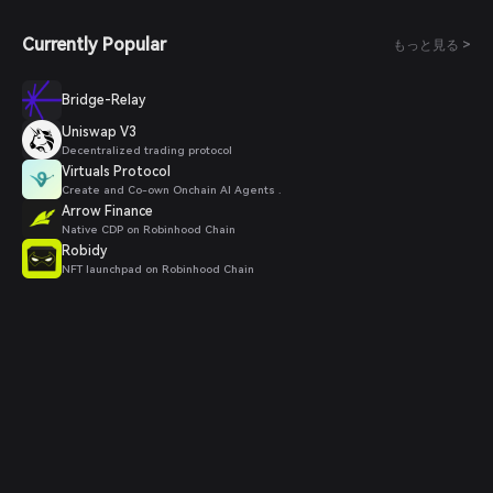
Currently Popular
もっと見る >
Bridge-Relay
Uniswap V3
Decentralized trading protocol
Virtuals Protocol
Create and Co-own Onchain AI Agents .
Arrow Finance
Native CDP on Robinhood Chain
Robidy
NFT launchpad on Robinhood Chain