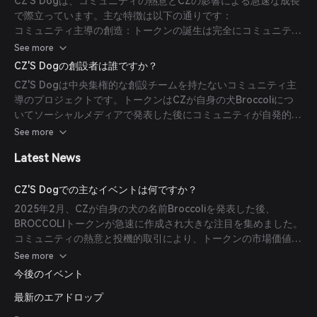
CZ'S Dogは、コミュニティの熱意とCZの影響による急速な成長
ラクトに変換します。BNBチェーンのProof of Staked
で際立っています。主な特徴は以下の通りです：
Authority (PoSA) システムが安全かつ効率的なトランザクショ
コミュニティ主導の創造：トークンの誕生は完全にコミュニティ
ン処理を保証します。(
bitget.com
)
主導であり、CZのソーシャルメディア投稿が発端となりまし
See more
た。
CZ'S Dogの創設者は誰ですか？
デフレ機構：8億以上のトークンがバーンされ、総供給量を減ら
CZ'S Dogは中央集権的な創設チームを持たないコミュニティ主
し希少性の向上を図っています。
導のプロジェクトです。トークンはCZが自身の犬Broccoliにつ
分散管理：公式チームは存在せず、完全にコミュニティによって
いてソーシャルメディアで発表した後にコミュニティが自発的に
管理されています。(
bitget.com
)
作成しました。(
bitget.com
)
See more
Latest News
CZ'S Dogでの主なイベントは何ですか？
2025年2月、CZが自身の犬の名前Broccoliを発表した後、
BROCCOLIトークンが急速に作成され大きな注目を集めました。
コミュニティの熱意と投機的取引により、トークンの市場価値は
数日で4億ドルを超えるまで急騰しました。(
bitget.com
)
See more
今後のイベント
最新のエアドロップ
-