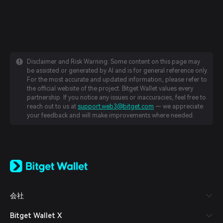
Disclaimer and Risk Warning: Some content on this page may
be assisted or generated by AI and is for general reference only.
For the most accurate and updated information, please refer to
the official website of the project. Bitget Wallet values every
partnership. If you notice any issues or inaccuracies, feel free to
reach out to us at
support.web3@bitget.com
— we appreciate
your feedback and will make improvements where needed.
English
日本語
Tiếng Việt
Русский
会社
Español (Latinoamérica)
Türkçe
Bitget Wallet X
Italiano