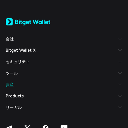
English
日本語
Tiếng Việt
Русский
会社
Español (Latinoamérica)
Türkçe
Bitget Wallet X
Italiano
Français
セキュリティ
Deutsch
简体中文
ツール
繁體中文
Português (Portugal)
資産
Bahasa Indonesia
ภาษาไทย
Products
العربية
हिन्दी
リーガル
বাংলা
Español
Português (Brasil)