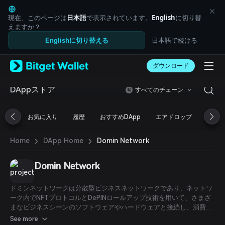
English
日本語
現在、このページは
日本語
で表示されています。
English
に切り替
Tiếng Việt
えますか？
Русский
日本語で続ける
Englishに切り替える
Español (Latinoamérica)
Türkçe
ダウンロード
Italiano
Français
Deutsch
DAppストア
すべてのチェーン
简体中文
繁體中文
お気に入り
履歴
おすすめDApp
エアドロップ
DeFi
Português (Portugal)
Bahasa Indonesia
›
›
Domin Network
Home
DApp Home
ภาษาไทย
العربية
हिन्दी
Domin Network
বাংলা
Español
ドミンネットワークは分散型ビジネスネットワークであり、ネットワ
Português (Brasil)
ーク内でNFTプロトコルとDePINロールアップ技術を用いて、さまざ
Español (Argentina)
まなビジネスシーンのソフトウェアやハードウェアと接続し、消費者
の行動および消費データをドミンネットワークを通じてブロックチェ
See more