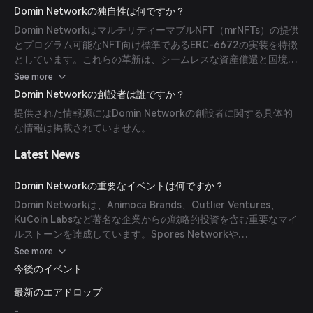
Web2とWeb3の経済を橋渡しし、ユーザーにより大きな制御を
Domin Networkの独自性は何ですか？
与えながらグローバルな貿易の革新を促進します。
Domin NetworkはマルチリディーマブルNFT（mrNFTs）の提供
とプログラム可能なNFT向け標準であるERC-6672の実装を特徴
としています。これらの革新は、シームレスな資産償還と国境を
越えた取引を促進し、Eコマース分野における透明性とユーザー
See more
コントロールを向上させます。
Domin Networkの創設者は誰ですか？
提供された情報源にはDomin Networkの創設者に関する具体的
な情報は掲載されていません。
Latest News
Domin Networkの重要なイベントは何ですか？
Domin Networkは、Animoca Brands、Outlier Ventures、
KuCoin Labsなど著名な企業からの戦略的投資を含む重要なマイ
ルストーンを達成しています。Spores Networkや
KingdomStarterなどのプラットフォームでのInitial DEX
See more
Offerings（IDO）も成功裏に実施し、開発支援のために多額の
今後のイベント
資金を調達しました。
最新のエアドロップ
-