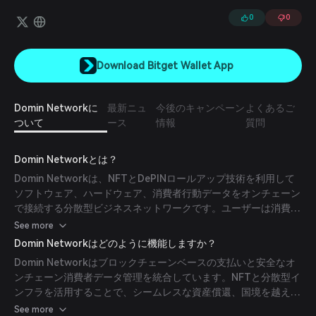
ーンにアップロードします。このオープンなネットワークにより、消
費者は自身の消費行動データの共有を許可することで暗号通貨報酬を
0
0
得ることができ、そのデータはブロックチェーン上に集約され、ネッ
トワーク内で自由に共有および許可されます。
Download Bitget Wallet App
Domin Networkに
最新ニュ
今後のキャンペーン
よくあるご
ついて
ース
情報
質問
Domin Networkとは？
Domin Networkは、NFTとDePINロールアップ技術を利用して
ソフトウェア、ハードウェア、消費者行動データをオンチェーン
で接続する分散型ビジネスネットワークです。ユーザーは消費デ
ータを共有することで暗号報酬を獲得でき、オープンなデータ経
See more
済を促進します。Domin Foundationはエコシステムを支援し、
Domin Networkはどのように機能しますか？
マルチリディーマブルNFT（mrNFTs）やプログラム可能なNFT
Domin Networkはブロックチェーンベースの支払いと安全なオ
の標準であるERC-6672などの革新を導入しています。
ンチェーン消費者データ管理を統合しています。NFTと分散型イ
ンフラを活用することで、シームレスな資産償還、国境を越えた
取引、透明なデータ所有権を可能にします。このアプローチは
See more