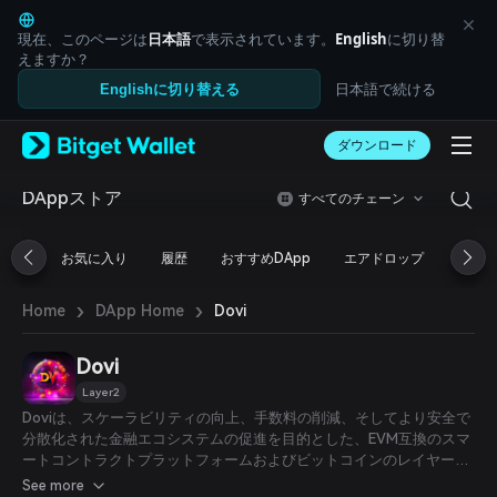
English
日本語
現在、このページは
日本語
で表示されています。
English
に切り替
Tiếng Việt
えますか？
Русский
日本語で続ける
Englishに切り替える
Español (Latinoamérica)
Türkçe
ダウンロード
Italiano
Français
Deutsch
DAppストア
すべてのチェーン
简体中文
繁體中文
お気に入り
履歴
おすすめDApp
エアドロップ
DeFi
Português (Portugal)
Bahasa Indonesia
›
›
Dovi
Home
DApp Home
ภาษาไทย
العربية
हिन्दी
Dovi
বাংলা
Layer2
Español
Doviは、スケーラビリティの向上、手数料の削減、そしてより安全で
Português (Brasil)
分散化された金融エコシステムの促進を目的とした、EVM互換のスマ
Español (Argentina)
ートコントラクトプラットフォームおよびビットコインのレイヤー2
です。
See more