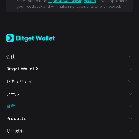
reach out to us at
support.web3@bitget.com
— we appreciate
your feedback and will make improvements where needed.
English
日本語
Tiếng Việt
Русский
会社
Español (Latinoamérica)
Türkçe
Bitget Wallet X
Italiano
Français
セキュリティ
Deutsch
简体中文
ツール
繁體中文
Português (Portugal)
資産
Bahasa Indonesia
ภาษาไทย
Products
العربية
हिन्दी
リーガル
বাংলা