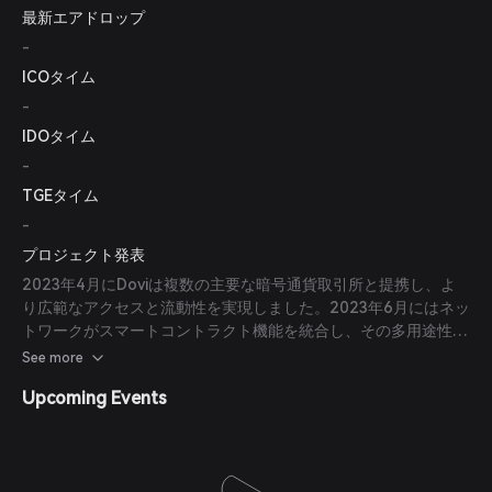
最新エアドロップ
-
ICOタイム
-
IDOタイム
-
TGEタイム
-
プロジェクト発表
2023年4月にDoviは複数の主要な暗号通貨取引所と提携し、よ
り広範なアクセスと流動性を実現しました。2023年6月にはネッ
トワークがスマートコントラクト機能を統合し、その多用途性と
応用範囲を拡大しました。2023年8月までにコミュニティガバナ
See more
ンス機能が導入され、利害関係者が意思決定プロセスに参加でき
Upcoming Events
るようになりました。