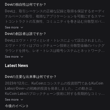
クトのサポート、プライバシーと効率性を高めるためのシュノア
Doviの独自性は何ですか？
署名とマークリ化抽象構文木（MAST）の統合、他のブロックチ
Doviは、取引シーケンスの正確な記録と取得を保証するオーディ
ェーンネットワークとのシームレスな接続を可能にするクロスチ
ナルベースの取引、複雑なアプリケーションを可能にするスマー
ェーン機能、データ伝達負荷の軽減とプライバシー向上のための
トコントラクトの互換性、コミュニティを巻き込む分散型ガバナ
クライアント側検証およびオフチェーンスケーリングが含まれま
ンス、負荷増加時も性能を維持するスケーラビリティソリューシ
See more
す。
ョンにより際立っています。ユースケースには、ブロックチェー
Doviの創設者は誰ですか？
ン内での効率的なDOVI取引、スマートコントラクトの相互作
Doviはエヴァ・ドヴィとレオ・トレスによって設立されました。
用、ネットワークガバナンス参加、およびDOVIペイ機能を通じ
エヴァ・ドヴィはブロックチェーン技術と分散型金融のバックグ
たアプリケーションとのシームレスな統合が含まれます。
ラウンドを持ち、レオ・トレスは暗号システムとネットワークセ
キュリティを専門としています。彼らは共に2023年2月にプロジ
See more
ェクトを立ち上げ、ブロックチェーンネットワーク上の取引管理
Latest News
の革命を目指しました。
Doviの主要な出来事は何ですか？
2023年12月に、KuCoinエコシステムの投資部門であるKuCoin
LabsがDoviへの戦略的投資を発表しました。この動きは、
KuCoin Labsのブロックチェーン技術に対する長期的なコミット
メントを示し、暗号業界の将来の発展に対する理解を強調してい
See more
ます。この投資はDoviの核となる強みを認識し、BTCエコシステ
今後のイベント
ムにおける重要な動きとなっています。