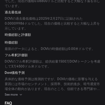
でした。現在の価格0.08800ドルと比較すると大幅な下落を示し
ています。
過去最低値
DOVIの過去最低価格は2025年2月27日に記録された
0.00009986ドルでした。現在の価格と比較すると大幅な上昇を
示しています。
時価総額と評価額
時価総額
最新のデータによると、DOVIの時価総額は0.00米ドルです。
フル希釈評価額
DOVIのフル希釈評価額は、総供給量1500万DOVIトークンを考慮
して3万4500ドル米ドルです。
Dovi価格予測
具体的な価格予測は推測的ですが、DOVIの価格に影響を与える
要因には市場のセンチメント、採用率、技術的進歩、暗号通貨市
場全体の動向があります。現在のところ、信頼できる専門家や出
版物からの予測はありません。
See more
FAQ