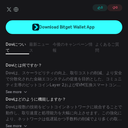
0
0
Download Bitget Wallet App
Doviについ
最新ニュー
今後のキャンペーン情
よくあるご質
て
ス
報
問
Doviとは何ですか？
Doviは、スケーラビリティの向上、取引コストの削減、より安全
で分散化された金融エコシステムの促進を目的とした、コミュニ
ティ主導のビットコインLayer 2およびEVM互換スマートコント
ラクトプラットフォームです。ビットコインLayer 2のための革
See more
新的なソリューションの構築に焦点を当て、BTCエコシステム内
Doviはどのように機能しますか？
でのユーザー体験と取引効率の最適化を目指しています。
Doviは複数の技術をビットコインネットワークに統合することで
動作し、取引速度と処理能力を大幅に向上させます。この強化に
より、ネットワークは低遅延かつ手数料の削減でより多くの取引
を処理可能になります。主な特徴には、高度なスマートコントラ
See more