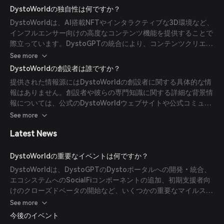
KeyPad内でキー取引に参加できます。プラットフォームには、
DystoWorldの独自性は何ですか？
クリエイターによってカスタマイズされたAIコンパニオンである
DystoWorldは、AI搭載NFTやインタラクティブな3D環境など、
DystoGPTも組み込まれており、不在時でもユーザーのエンゲー
インフルエンサー向けの高度なコンテンツ機能を提供することで
ジメントを維持します。
際立っています。DystoGPTの統合により、コンテンツクリエイ
ターによってカスタマイズされたAIコンパニオンを通じて継続的
See more
なユーザーエンゲージメントが可能です。さらに、プラットフォ
DystoWorldの創設者は誰ですか？
ームはガバナンスを重視しており、インフルエンサーがコンテン
提供された情報源にはDystoWorldの創設者に関する具体的な情
ツ追加やプラットフォームの変更に投票することで、エコシステ
報はありません。創設者や彼らの専門知識に関する詳細な背景情
ムがユーザーのニーズに応じて進化することを保証しています。
報については、公式のDystoWorldウェブサイトや公式コミュニ
ケーションチャネルを参照することをお勧めします。
See more
Latest News
DystoWorldの重要なイベントは何ですか？
DystoWorldは、DystoGPTのDystoポータルへの開発・統合、
エコシステムへのSocialFiコンポーネントの追加、初期支援者向
けのクローズドベータの開始など、いくつかの重要なマイルスト
ーンを達成しました。さらに、資金調達ラウンドを実施し、
See more
$DYSTOトークンの取引も開始しています。
今後のイベント