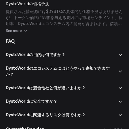
DystoWorldの価格予測
提供された情報源には$DYSTOの具体的な価格予測はありません
が、トークン価格に影響を与える要因には市場センチメント、採
用率、DystoWorldエコシステム内の開発が含まれます。信頼で
きる洞察を得るためには、著名な金融アナリストや市場調査レポ
See more
ートを参照することをお勧めします。
FAQ
DystoWorldの目的は何ですか？
DystoWorldのエコシステムにはどうやって参加できます
か？
DystoWorldは競合他社と何が違いますか？
DystoWorldは安全ですか？
DystoWorldに関連するリスクは何ですか？