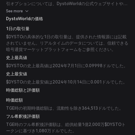
引オプションについては、DystoWorldの公式ウェブサイトや信
頼できる暗号通貨取引所をご確認ください。
See more
DystoWorldの価格
1日の取引量
$DYSTOの具体的な1日の取引量は、提供された情報源には記載
されていません。リアルタイムのデータについては、信頼できる
暗号通貨マーケットプラットフォームをご参照ください。
史上最高値
$DYSTOの史上最高値は2024年7月1日に0.09998ドルでした。
史上最安値
$DYSTOの史上最安値は2024年10月14日に0.001ドルでした。
時価総額と評価額
時価総額
TGE時の初期時価総額は、流動性を除き364,513ドルでした。
フル希釈後評価額
TGE時のフル希釈後評価額は、総供給量1億2,000万$DYSTOト
ークンに基づき1,080万ドルでした。