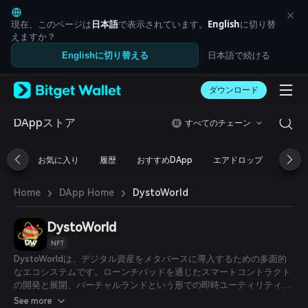
English
日本語
現在、このページは
日本語
で表示されています。
English
に切り替
Tiếng Việt
えますか？
Русский
日本語で続ける
Englishに切り替える
Español (Latinoamérica)
Türkçe
ダウンロード
Italiano
Français
Deutsch
DAppストア
すべてのチェーン
简体中文
繁體中文
お気に入り
履歴
おすすめDApp
エアドロップ
DeFi
Português (Portugal)
Bahasa Indonesia
›
›
DystoWorld
Home
DApp Home
ภาษาไทย
العربية
हिन्दी
DystoWorld
বাংলা
NFT
Español
DystoWorldは、デジタル資産をメタバースに導入するための多面的
Português (Brasil)
なエコシステムです。ローンチパッドを通じたスマートコントラクト
Español (Argentina)
の開発と展開、バーチャルランドという形での即時ユーティリティ、
そして暗号通貨に不慣れなユーザーにも使いやすいセキュリティを提
See more