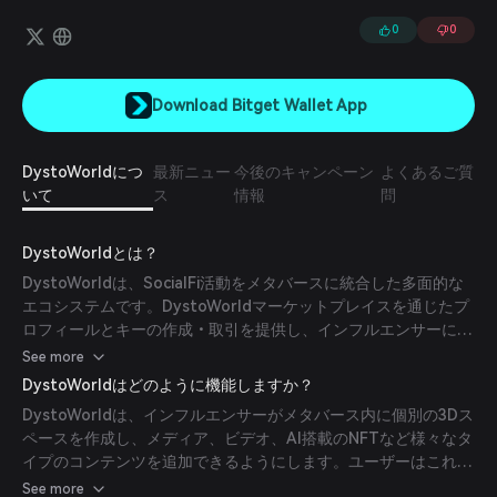
供します。
0
0
Download Bitget Wallet App
DystoWorldにつ
最新ニュー
今後のキャンペーン
よくあるご質
いて
ス
情報
問
DystoWorldとは？
DystoWorldは、SocialFi活動をメタバースに統合した多面的な
エコシステムです。DystoWorldマーケットプレイスを通じたプ
ロフィールとキーの作成・取引を提供し、インフルエンサーには
Dystoポータルを通じてコンテンツで強化可能な独自の3Dスペ
See more
ースが提供されます。このプラットフォームは、AIおよびWeb3
DystoWorldはどのように機能しますか？
技術を活用して、ユーザーとクリエイターの双方に没入型の体験
DystoWorldは、インフルエンサーがメタバース内に個別の3Dス
を届け、デジタル接続性を再定義することを目指しています。
ペースを作成し、メディア、ビデオ、AI搭載のNFTなど様々なタ
イプのコンテンツを追加できるようにします。ユーザーはこれら
のスペースで交流し、コンテンツに関わり、DystoWorld
See more