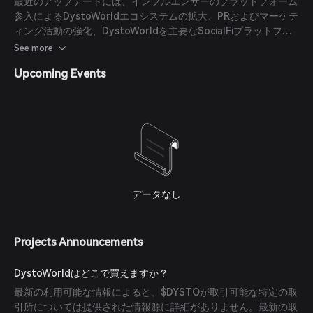
最近のアップデートには、インフルエンサーのプラットフォーム
参入によるDystoWorldエコシステムの拡大、PRおよびマーケテ
ィング活動の強化、DystoWorldを主要なSocialFiプラットフォ
ームとして確立することを目指した取り組みが含まれます。さら
See more
に、メタバース体験の向上やDysto KeyPadの改善も進行中で
Upcoming Events
す。
データなし
Projects Announcements
DystoWorldはどこで買えますか？
最新の利用可能な情報によると、$DYSTOが取引可能な特定の取
引所については提供された情報源に詳細がありません。最新の取