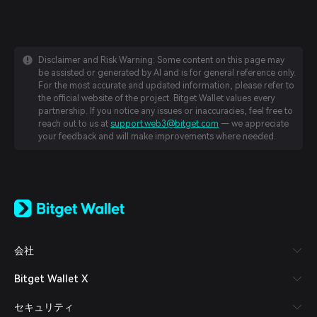
Disclaimer and Risk Warning: Some content on this page may
be assisted or generated by AI and is for general reference only.
For the most accurate and updated information, please refer to
the official website of the project. Bitget Wallet values every
partnership. If you notice any issues or inaccuracies, feel free to
reach out to us at
support.web3@bitget.com
— we appreciate
your feedback and will make improvements where needed.
English
日本語
Tiếng Việt
Русский
会社
Español (Latinoamérica)
Türkçe
Bitget Wallet X
Italiano
Français
セキュリティ
Deutsch