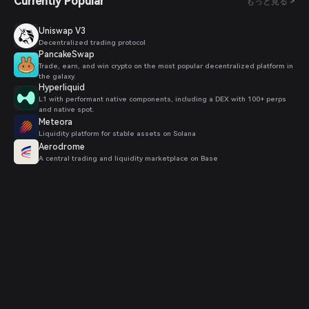
Currently Popular
もっと見る >
Uniswap V3
Decentralized trading protocol
PancakeSwap
Trade, earn, and win crypto on the most popular decentralized platform in
the galaxy.
Hyperliquid
L1 with performant native components, including a DEX with 100+ perps
and native spot.
Meteora
Liquidity platform for stable assets on Solana
Aerodrome
A central trading and liquidity marketplace on Base