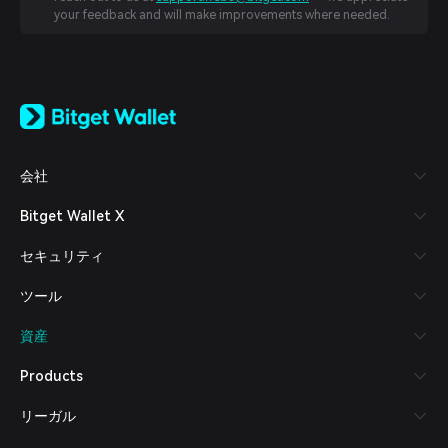
your feedback and will make improvements where needed.
English
日本語
Tiếng Việt
Русский
会社
Español (Latinoamérica)
Türkçe
Bitget Wallet X
Italiano
Français
セキュリティ
Deutsch
简体中文
ツール
繁體中文
Português (Portugal)
資産
Bahasa Indonesia
ภาษาไทย
Products
العربية
हिन्दी
リーガル
বাংলা