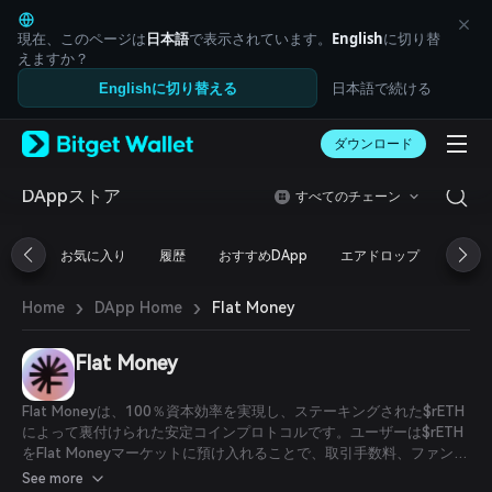
English
日本語
現在、このページは
日本語
で表示されています。
English
に切り替
Tiếng Việt
えますか？
Русский
日本語で続ける
Englishに切り替える
Español (Latinoamérica)
Türkçe
ダウンロード
Italiano
Français
Deutsch
DAppストア
すべてのチェーン
简体中文
繁體中文
お気に入り
履歴
おすすめDApp
エアドロップ
DeFi
Português (Portugal)
Bahasa Indonesia
›
›
Flat Money
Home
DApp Home
ภาษาไทย
العربية
हिन्दी
Flat Money
বাংলা
Español
Flat Moneyは、100％資本効率を実現し、ステーキングされた$rETH
Português (Brasil)
によって裏付けられた安定コインプロトコルです。ユーザーは$rETH
Español (Argentina)
をFlat Moneyマーケットに預け入れることで、取引手数料、ファンデ
ィングレート手数料、そして永久先物市場からの清算手数料を獲得す
See more