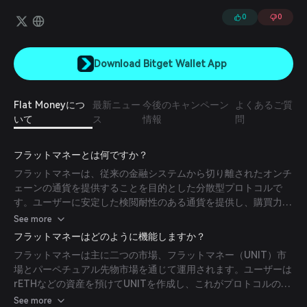
る利回り生成型のフラットコイン$UNITを鋳造できます。
0
0
Download Bitget Wallet App
Flat Moneyにつ
最新ニュー
今後のキャンペーン
よくあるご質
いて
ス
情報
問
フラットマネーとは何ですか？
フラットマネーは、従来の金融システムから切り離されたオンチ
ェーンの通貨を提供することを目的とした分散型プロトコルで
す。ユーザーに安定した検閲耐性のある通貨を提供し、購買力を
維持しつつ価格変動を相殺することを目指しています。
See more
フラットマネーはどのように機能しますか？
フラットマネーは主に二つの市場、フラットマネー（UNIT）市
場とパーペチュアル先物市場を通じて運用されます。ユーザーは
rETHなどの資産を預けてUNITを作成し、これがプロトコルのス
テーブルコインとして機能します。パーペチュアル先物市場では
See more