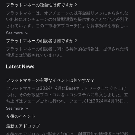
レバレッジトレーダーが流動性プールから資産を借りてレバレッ
フラットマネーの独自性は何ですか？
ジポジションを開設でき、これらの取引によって発生する手数料
フラットマネーは、オフチェーンの既存金融リスクにさらされな
はUNIT保有者に還元されます。
い純粋にオンチェーンの分散型通貨を提供することで他と差別化
されています。この二市場アプローチにより資本効率を確保し、
プロトコル設計ではセキュリティと透明性を重視しています。
See more
フラットマネーの創設者は誰ですか？
フラットマネーの創設者に関する具体的な情報は、提供された情
報源には記載されていません。
Latest News
フラットマネーの主要なイベントは何ですか？
フラットマネーは2024年4月にBaseネットワーク上で立ち上げ
られ、その分散型プロトコルをエコシステムに導入しました。立
ち上げはフェーズごとに行われ、フェーズ1は2024年4月15日に
開始され、フェーズ2では預金上限を解除してより広範な採用を
See more
促進しました。
今後のイベント
最新エアドロップ
今後のエアドロップに関する詳細は、利用可能な情報源には記載