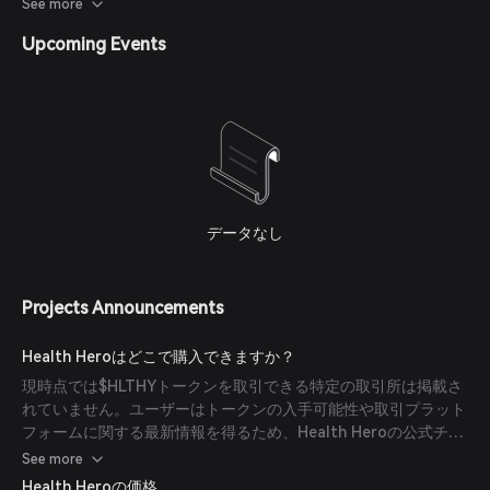
ントとブロックチェーン分野でのHealth Heroの影響力と能力拡
See more
大を目指しています。
Upcoming Events
データなし
Projects Announcements
Health Heroはどこで購入できますか？
現時点では$HLTHYトークンを取引できる特定の取引所は掲載さ
れていません。ユーザーはトークンの入手可能性や取引プラット
フォームに関する最新情報を得るため、Health Heroの公式チャ
ンネルを確認することをお勧めします。
See more
Health Heroの価格