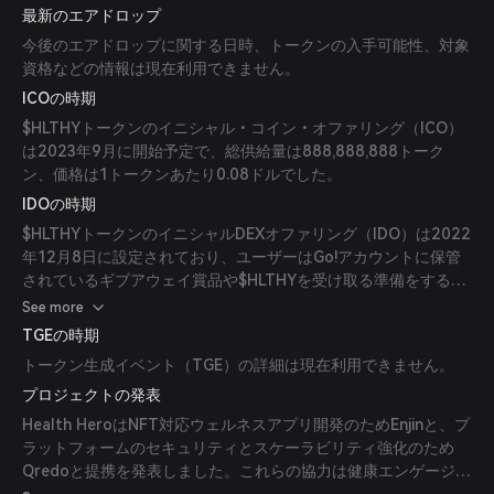
最新のエアドロップ
今後のエアドロップに関する日時、トークンの入手可能性、対象
資格などの情報は現在利用できません。
ICOの時期
$HLTHYトークンのイニシャル・コイン・オファリング（ICO）
は2023年9月に開始予定で、総供給量は888,888,888トーク
ン、価格は1トークンあたり0.08ドルでした。
IDOの時期
$HLTHYトークンのイニシャルDEXオファリング（IDO）は2022
年12月8日に設定されており、ユーザーはGo!アカウントに保管
されているギブアウェイ賞品や$HLTHYを受け取る準備をするこ
とができます。
See more
TGEの時期
トークン生成イベント（TGE）の詳細は現在利用できません。
プロジェクトの発表
Health HeroはNFT対応ウェルネスアプリ開発のためEnjinと、プ
ラットフォームのセキュリティとスケーラビリティ強化のため
Qredoと提携を発表しました。これらの協力は健康エンゲージメ