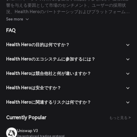
響を与える要因として市場のセンチメント、ユーザーの採用状
況、Health Heroのパートナーシップおよびプラットフォームの
成功が挙げられます。投資家は徹底的な調査を行い、信頼できる
See more
情報源に相談した上で投資判断を行うことを推奨します。
FAQ
Health Heroの目的は何ですか？
Health Heroのエコシステムに参加するには？
Health Heroは競合他社と何が違いますか？
Health Heroは安全ですか？
Health Heroに関連するリスクは何ですか？
Currently Popular
もっと見る >
Uniswap V3
Decentralized trading protocol