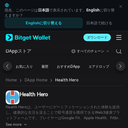
English
日本語
現在、このページは
日本語
で表示されています。
English
に切り替
Tiếng Việt
えますか？
Русский
日本語で続ける
Englishに切り替える
Español (Latinoamérica)
Türkçe
ダウンロード
Italiano
Français
Deutsch
DAppストア
すべてのチェーン
简体中文
繁體中文
お気に入り
履歴
おすすめDApp
エアドロップ
DeFi
Português (Portugal)
Bahasa Indonesia
›
›
Health Hero
Home
DApp Home
ภาษาไทย
العربية
हिन्दी
Health Hero
বাংলা
Español
Health Heroは、ユーザーにゲーミフィケーションされた体験を提供
Português (Brasil)
し、健康的な生活を送ることで暗号通貨を獲得できるWeb3健康プラ
Español (Argentina)
ットフォームです。プレイヤーはGoogle Fit、Apple Health、Fitbit
などの人気フィットネスアプリとアプリを連携させて歩数を同期でき
See more