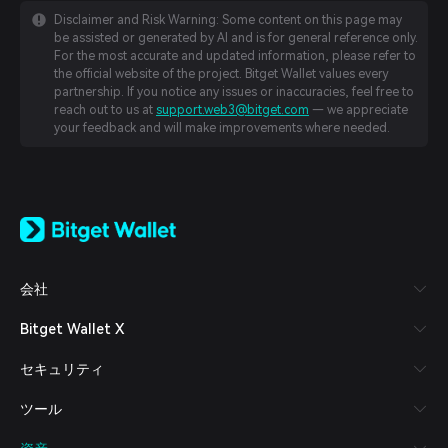
Disclaimer and Risk Warning: Some content on this page may
be assisted or generated by AI and is for general reference only.
For the most accurate and updated information, please refer to
the official website of the project. Bitget Wallet values every
partnership. If you notice any issues or inaccuracies, feel free to
reach out to us at
support.web3@bitget.com
— we appreciate
your feedback and will make improvements where needed.
English
日本語
Tiếng Việt
Русский
会社
Español (Latinoamérica)
Türkçe
Bitget Wallet X
Italiano
Français
セキュリティ
Deutsch
简体中文
ツール
繁體中文
Português (Portugal)