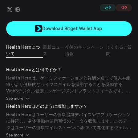
ます。また、毎日の健康チャレンジをクリアして報酬を得ることも可
能です。
0
0
Download Bitget Wallet App
Health Heroにつ
最新ニュー
今後のキャンペーン
よくあるご質
いて
ス
情報
問
Health Heroとは何ですか？
Health Heroは、ゲーミフィケーションと報酬を通じて個人や組
織がより健康的なライフスタイルを採用することを奨励する
Web3デジタル健康エンゲージメントプラットフォームです。
Apple Health、Google Fit、Fitbitなどの人気の健康・フィット
See more
ネスアプリと連携することで、ユーザーは健康的な活動に参加す
Health Heroはどのように機能しますか？
ることでネイティブのユーティリティトークンである$HLTHYを
Health Heroはユーザーの健康追跡デバイスやアプリケーション
獲得できます。これらのトークンは、無料の医療サービス、メン
に接続し、身体活動や健康習慣のデータを収集します。このデー
タルヘルスサポート、健康的な食品購入時のキャッシュバックな
タはユーザーの健康マイルストーンに基づいて進化するウェルビ
どの特典と交換可能です。
ーイング・ノンファンジブルトークン（W-NFT）を生成するた
See more