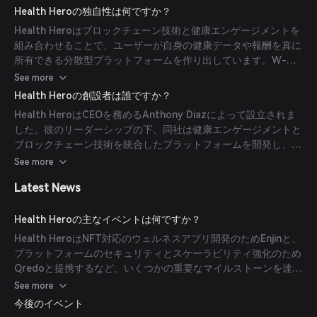
めに使用されます。ユーザーは歩数の記録、チャレンジへの参
Health Heroの独自性は何ですか？
加、健康的な行動の証明の提出などの様々な活動を通じて
Health Heroはブロックチェーン技術と健康エンゲージメントを
$HLTHYトークンを獲得できます。これらのトークンはテレヘル
組み合わせることで、ユーザーが自身の健康データや報酬を真に
スサービス、メンタルヘルスサポート、健康的な購入に対するキ
所有できる分散型プラットフォームを作り出しています。W-
ャッシュバック報酬へのアクセスを付与します。
NFTの導入により、ユーザーは自身の健康の旅路を反映したユニ
See more
ークで進化するデジタル資産を持つことができます。さらに、
Health Heroの創設者は誰ですか？
EnjinやQredoといった企業とのパートナーシップにより、プラ
Health HeroはCEOを務めるAnthony Diazによって設立されま
ットフォームのセキュリティとスケーラビリティが強化され、健
した。彼のリーダーシップの下、同社は健康エンゲージメントと
康とウェルネスに対する包括的で革新的なアプローチを提供して
ブロックチェーン技術を統合したプラットフォームを開発し、世
います。
界中の10億人以上の人々に健康と幸福をもたらすことを目指し
See more
ています。
Latest News
Health Heroの主なイベントは何ですか？
Health HeroはNFT対応のウェルネスアプリ開発のためEnjinと、
プラットフォームのセキュリティとスケーラビリティ強化のため
Qredoと提携するなど、いくつかの重要なマイルストーンを達成
しています。これらの協力によりHealth Heroの影響力と能力が
See more
拡大し、健康エンゲージメントとブロックチェーン技術の交差点
今後のイベント
におけるリーダーとしての地位を確立しました。