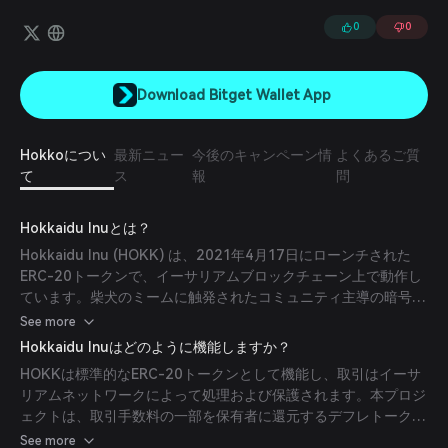
ラクチャを統合しています。
0
0
Download Bitget Wallet App
Hokkoについ
最新ニュー
今後のキャンペーン情
よくあるご質
て
ス
報
問
Hokkaidu Inuとは？
Hokkaidu Inu (HOKK) は、2021年4月17日にローンチされた
ERC-20トークンで、イーサリアムブロックチェーン上で動作し
ています。柴犬のミームに触発されたコミュニティ主導の暗号通
貨であり、楽しく魅力的なエコシステムを創造しながら慈善活動
See more
を促進することを目的としています。本プロジェクトは活気ある
Hokkaidu Inuはどのように機能しますか？
コミュニティの構築と動物福祉の支援に力を入れています。
HOKKは標準的なERC-20トークンとして機能し、取引はイーサ
リアムネットワークによって処理および保護されます。本プロジ
ェクトは、取引手数料の一部を保有者に還元するデフレトークノ
ミクスモデルを採用しており、ユーザーのエンゲージメントとロ
See more