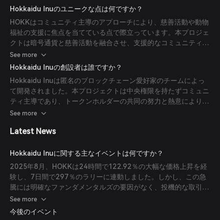
イヤルティを高めています。さらに、HOKKはステーキングおよ
Hokkaidu Inuのユニークな点は何ですか？
び分散型金融（DeFi）アプリケーションへの参加もサポートして
HOKKはコミュニティ主導のアプローチにより、慈善活動や動物
います。
福祉の支援に焦点を当てている点で際立っています。本プロジェ
クトは暗号通貨と慈善活動を融合させ、支援的なコミュニティを
育み、ポジティブな変化を促進します。デフレトークノミクスモ
See more
デルとコミュニティエンゲージメントへの強調が、暗号通貨市場
Hokkaidu Inuの創設者は誰ですか？
での差別化要素となっています。
Hokkaidu Inuは匿名のブロックチェーン愛好家のチームによっ
て開発されました。本プロジェクトは中央権限を持たずコミュニ
ティ主導であり、トークンホルダーの共同の努力と熱意により、
その方向性、マーケティング、成長が推進されています。
See more
Latest News
Hokkaidu Inuに関する主なイベントは何ですか？
2025年8月、HOKKは24時間で122.92％の大幅な価格上昇を経
験し、7日間で297％のラリーに連動しました。しかし、この急
騰には明確なファンダメンタルズの要因がなく、投機的な取引活
動が示唆されました。価格上昇は流動性の低さによる動きの増幅
See more
およびアルトコインの勢いの高まりに起因しています。
今後のイベント