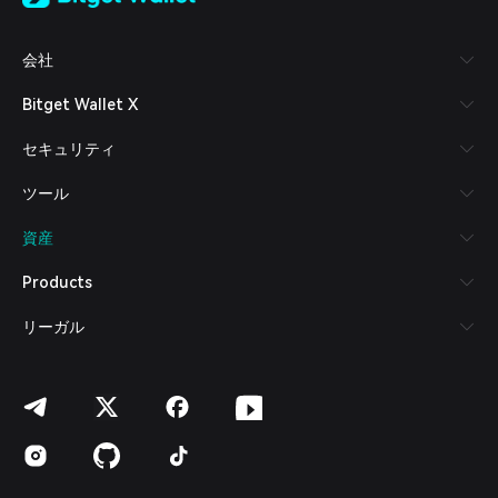
Tiếng Việt
Русский
会社
Español (Latinoamérica)
Türkçe
Bitget Wallet X
Italiano
Français
セキュリティ
Deutsch
简体中文
ツール
繁體中文
Português (Portugal)
資産
Bahasa Indonesia
ภาษาไทย
Products
العربية
हिन्दी
リーガル
বাংলা
Español
Português (Brasil)
Español (Argentina)