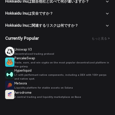
Hokkaidu Inuは競合他社と比べて何が違いますか？
Hokkaidu Inuは安全ですか？
Hokkaidu Inuに関連するリスクは何ですか？
Currently Popular
もっと見る >
Uniswap V3
Decentralized trading protocol
PancakeSwap
Trade, earn, and win crypto on the most popular decentralized platform in
the galaxy.
Hyperliquid
L1 with performant native components, including a DEX with 100+ perps
and native spot.
Meteora
Liquidity platform for stable assets on Solana
Aerodrome
A central trading and liquidity marketplace on Base