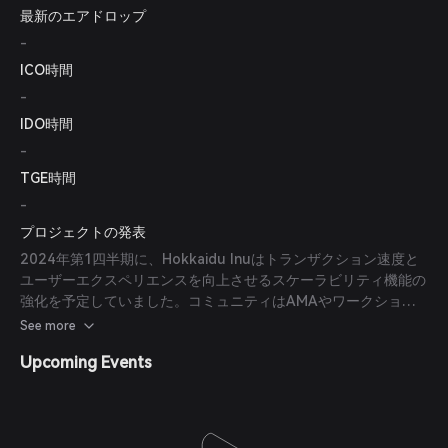
最新のエアドロップ
-
ICO時間
-
IDO時間
-
TGE時間
-
プロジェクトの発表
2024年第1四半期に、Hokkaidu Inuはトランザクション速度と
ユーザーエクスペリエンスを向上させるスケーラビリティ機能の
強化を予定していました。コミュニティはAMAやワークショッ
プを含む一連のエンゲージメント活動を計画し、協力とフィード
See more
バックの収集を目指しました。さらに、HOKKはDeFiプラットフ
Upcoming Events
ォームとの統合によりユースケースの拡大を目指しています。