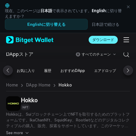
English
日本語
現在、このページは
日本語
で表示されています。
English
に切り替
Tiếng Việt
えますか？
Русский
日本語で続ける
Englishに切り替える
Español (Latinoamérica)
Türkçe
ダウンロード
Italiano
Français
Deutsch
DAppストア
すべてのチェーン
简体中文
繁體中文
お気に入り
履歴
おすすめDApp
エアドロップ
DeFi
Português (Portugal)
Bahasa Indonesia
›
›
Hokko
Home
DApp Home
ภาษาไทย
العربية
हिन्दी
Hokko
বাংলা
NFT
Español
Hokkoは、Suiブロックチェーン上でNFTを取引するためのプラットフ
Português (Brasil)
ォームです。IkaChanNft、SquidKey、Rootletなどのデジタルコレク
Español (Argentina)
ティブルの購入、販売、探索をサポートしています。このマーケット
プレイスは、安全な取引と所有権を実現するためにSuiのインフラスト
See more