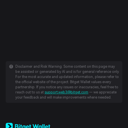
Disclaimer and Risk Warning: Some content on this page may
be assisted or generated by AI and is for general reference only.
For the most accurate and updated information, please refer to
the official website of the project. Bitget Wallet values every
partnership. If you notice any issues or inaccuracies, feel free to
reach out to us at
support.web3@bitget.com
— we appreciate
your feedback and will make improvements where needed.
English
日本語