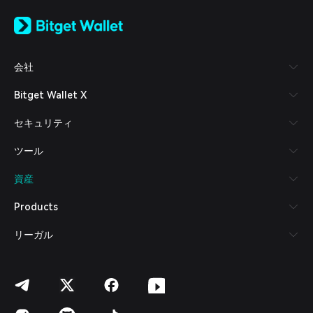
English
日本語
Tiếng Việt
Русский
会社
Español (Latinoamérica)
Türkçe
Bitget Wallet X
Italiano
Français
セキュリティ
Deutsch
简体中文
ツール
繁體中文
Português (Portugal)
資産
Bahasa Indonesia
ภาษาไทย
Products
العربية
हिन्दी
リーガル
বাংলা
Español
Português (Brasil)
Español (Argentina)