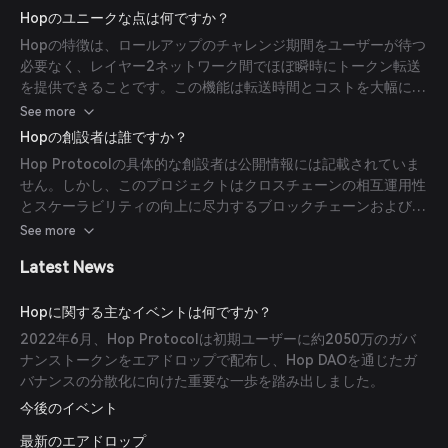
プを行い、動的な流動性価格設定とネットワーク間の流動性の再
Hopのユニークな点は何ですか？
バランスを促進します。
Hopの特徴は、ロールアップのチャレンジ期間をユーザーが待つ
必要なく、レイヤー2ネットワーク間でほぼ瞬時にトークン転送
を提供できることです。この機能は転送時間とコストを大幅に削
減し、従来のブリッジソリューションよりも効率的なユーザー体
See more
験を実現します。
Hopの創設者は誰ですか？
Hop Protocolの具体的な創設者は公開情報には記載されていま
せん。しかし、このプロジェクトはクロスチェーンの相互運用性
とスケーラビリティの向上に尽力するブロックチェーンおよびイ
ーサリアム愛好家のチームによって開発されています。
See more
Latest News
Hopに関する主なイベントは何ですか？
2022年6月、Hop Protocolは初期ユーザーに約2050万のガバ
ナンストークンをエアドロップで配布し、Hop DAOを通じたガ
バナンスの分散化に向けた重要な一歩を踏み出しました。
今後のイベント
最新のエアドロップ