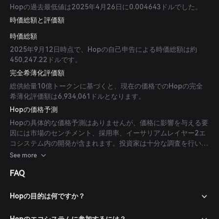
Hopの過去最低値は2025年4月26日に0.004643ドルでした。
時価総額と評価額
時価総額
2025年9月12日時点で、Hopの自己申告による時価総額は約
450,247.22ドルです。
完全希薄化評価額
総供給量10億トークンに基づくと、現在の価格でのHopの完全
希薄化評価額は6,934,061ドルとなります。
Hopの価格予測
Hopの具体的な価格予測はありませんが、価格に影響を与える要
因には市場のセンチメント、採用率、イーサリアムレイヤー2エ
コシステム内の開発が含まれます。投資家は十分な調査を行い、
これらの要素を考慮してHopの可能性を評価すべきです。
See more
FAQ
Hopの目的は何ですか？