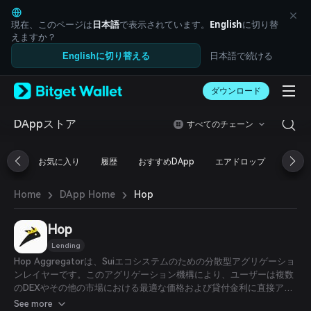
English
日本語
現在、このページは
日本語
で表示されています。
English
に切り替
Tiếng Việt
えますか？
Русский
日本語で続ける
Englishに切り替える
Español (Latinoamérica)
Türkçe
ダウンロード
Italiano
Français
Deutsch
DAppストア
すべてのチェーン
简体中文
繁體中文
お気に入り
履歴
おすすめDApp
エアドロップ
DeFi
Português (Portugal)
Bahasa Indonesia
›
›
Hop
Home
DApp Home
ภาษาไทย
العربية
हिन्दी
Hop
বাংলা
Lending
Español
Hop Aggregatorは、Suiエコシステムのための分散型アグリゲーショ
Português (Brasil)
ンレイヤーです。このアグリゲーション機構により、ユーザーは複数
Español (Argentina)
のDEXやその他の市場における最適な価格および貸付金利に直接アク
セスすることができます。
See more