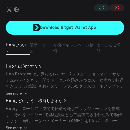
0
0
Download Bitget Wallet App
Hopについ
最新ニュー
今後のキャンペーン情
よくあるご質
て
ス
報
問
Hopとは何ですか？
Hop Protocolは、異なるレイヤー2ソリューションとイーサリ
アムのメインネット間でトークンを迅速かつコスト効率良く転送
できるように設計されたスケーラブルなクロスロールアップトー
クンブリッジです。その主な使命は、様々なロールアップやサイ
See more
ドチェーン間でのシームレスな資産転送を可能にすることで、イ
Hopはどのように機能しますか？
ーサリアムエコシステムの相互運用性とスケーラビリティを向上
Hopは、ロールアップ間で転送可能なブリッジトークンを作成
させることです。
し、それをレイヤー1で基礎資産として請求できる仕組みで動作
します。自動マーケットメーカー（AMM）を用いて、各ロール
アップ上のブリッジトークンと対応する正規トークン間のスワッ
See more