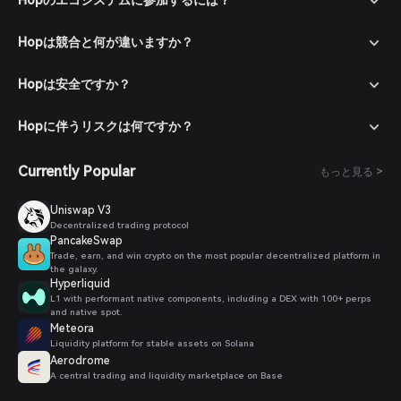
Hopのエコシステムに参加するには？
Hopは競合と何が違いますか？
Hopは安全ですか？
Hopに伴うリスクは何ですか？
Currently Popular
もっと見る >
Uniswap V3
Decentralized trading protocol
PancakeSwap
Trade, earn, and win crypto on the most popular decentralized platform in
the galaxy.
Hyperliquid
L1 with performant native components, including a DEX with 100+ perps
and native spot.
Meteora
Liquidity platform for stable assets on Solana
Aerodrome
A central trading and liquidity marketplace on Base