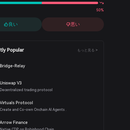
50%
良い
悪い
tly Popular
もっと見る >
Bridge-Relay
Uniswap V3
Decentralized trading protocol
Virtuals Protocol
Create and Co-own Onchain AI Agents .
Arrow Finance
Native CDP on Robinhood Chain