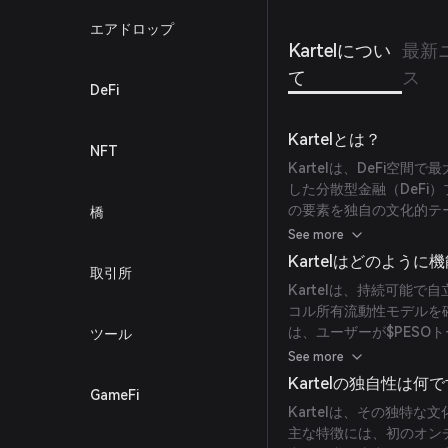
エアドロップ
Kartelについ
最新
て
ス
DeFi
Kartelとは？
NFT
Kartelは、DeFi空
した分散型金融（DeFi
の要素を独自の文化的テ
橋
カス（女性）などの要素を
See more
イノベーション、強いコ
Kartelはどのよう
取引所
号通貨で再定義しようと
Kartelは、持続可能で
コル所有流動性モデルを
は、ユーザーが$PESO
ツール
ンを得ることができる、
See more
す。さらに、Kartelは
Kartelの独自性は何
GameFi
供する予定で、ユーザー
Kartelは、その独特
主な特徴には、初のオン