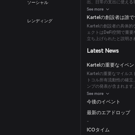
出、日常の支出に使える
ソーシャル
トな商品、強い兄弟愛を
See more
Kartelの創設者は誰
レンディング
Kartelの創設者の具
ェクトはDeFi空間で重
立ち上げられたと説明さ
Latest News
Kartelの重要なイ
Kartelの重要なマイ
トコル所有流動性の確立、
ンプの発表が含まれます。
るというKartelのロ
See more
今後のイベント
最新のエアドロップ
-
ICOタイム