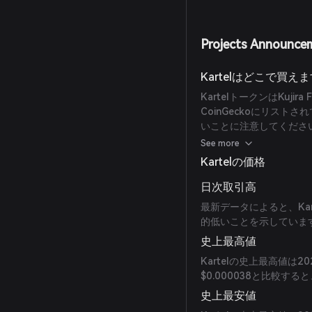
Projects Announce
Kartelはどこで買え
KartelトークンはKuj
CoinGeckoにリス
いことに注意してくださ
れます。
See more
Kartelの価格
日次取引高
最新データによると、Kar
的低いことを示していま
史上最高値
Kartelの史上最高値は2
$0.000038と比較す
史上最安値