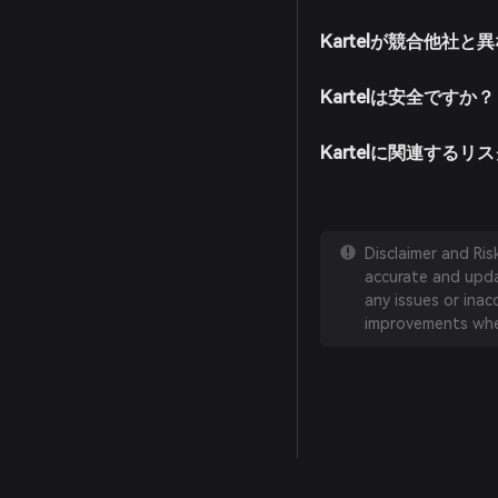
Kartelが競合他社と
Kartelは安全ですか？
Kartelに関連する
Disclaimer and Ri
accurate and updat
any issues or inac
improvements whe
English
日本語