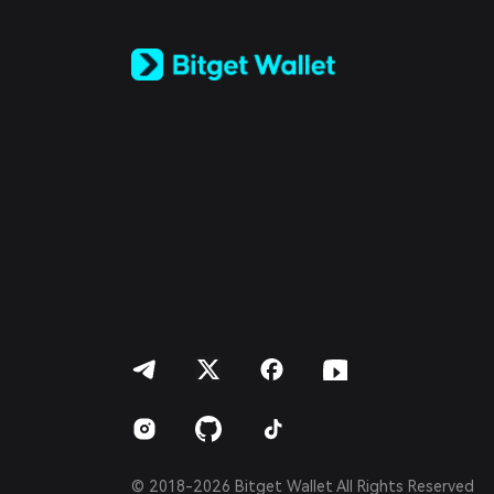
Tiếng Việt
Русский
Español (Latinoamérica)
Türkçe
Italiano
Français
Deutsch
简体中文
繁體中文
Português (Portugal)
Bahasa Indonesia
ภาษาไทย
العربية
हिन्दी
বাংলা
Español
Português (Brasil)
Español (Argentina)
© 2018-2026 Bitget Wallet All Rights Reserved