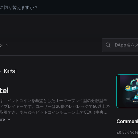
に切り替えますか？
ン
›
Kartel
tel
telは、ビットコインを基盤としたオーダーブック型の分散型デ
ィブレイヤーです。ユーザーは20倍のレバレッジで50以上の
取引でき、あらゆるビットコインチェーン上でCEX（中央集
引所）レベルの取引体験を実現します。
ore
Communi
28.55K Vot