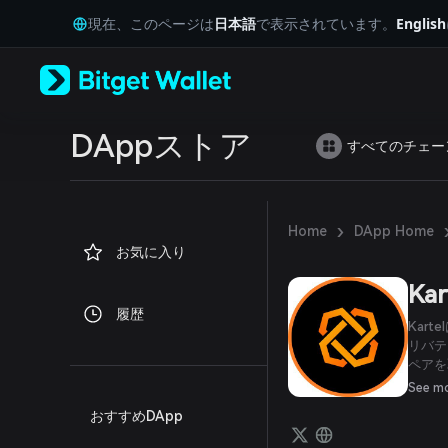
English
現在、このページは
日本語
で表示されています。
English
日本語
Tiếng Việt
Русский
Español (Latinoamérica)
Türkçe
Italiano
DAppストア
すべてのチェー
Français
Deutsch
简体中文
繁體中文
›
Home
DApp Home
Português (Portugal)
お気に入り
Bahasa Indonesia
ภาษาไทย
Kar
العربية
履歴
हिन्दी
Kar
বাংলা
リバテ
ペアを
Español
権型取
Português (Brasil)
See m
Español (Argentina)
おすすめDApp