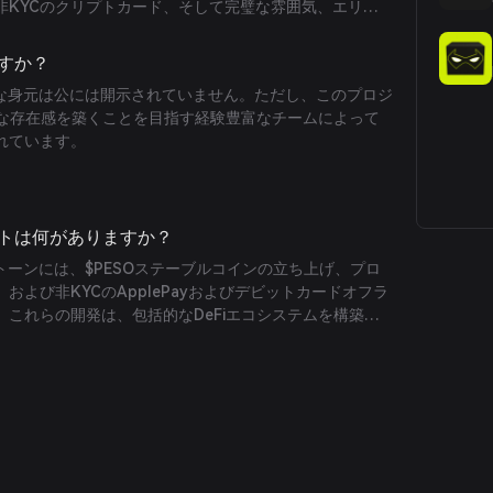
非KYCのクリプトカード、そして完璧な雰囲気、エリー
重視したコミュニティ志向のアプローチが含まれます。
ですか？
体的な身元は公には開示されていません。ただし、このプロジ
要な存在感を築くことを目指す経験豊富なチームによって
れています。
ベントは何がありますか？
ルストーンには、$PESOステーブルコインの立ち上げ、プロ
および非KYCのApplePayおよびデビットカードオフラ
これらの開発は、包括的なDeFiエコシステムを構築す
ードマップにおける重要なステップを示しています。