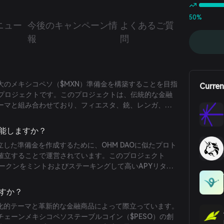
50%
ニュー
今後のキャンペーン情
よくあるご質
報
問
間で最大のメキシコペソ（$MXN）準備金を構築することを目指
Curren
）プロジェクトです。このプロジェクトは、伝統的な金融
ーマと組み合わせており、フィエスタ、銃、レンガ、チ
取り入れています。Kartelは、実際のユーティリティ、
ミュニティの絆を通じて、コミュニティ主導の成功を暗
に機能しますか？
しています。
自立した準備金を作成するために、OHM DAOに似たプロト
確立することで運営されています。このプロジェクト
トークンをミントおよびステーキングして高いAPYリター
最初のデジタルメキシコペソ（$MXND）を導入していま
非KYCのApplePayおよびデビットカードのオフランプを提
ですか？
が暗号資産をシームレスに使えるようにします。
な文化的テーマと革新的な金融商品によって際立っています。
チェーンメキシコペソステーブルコイン（$PESO）の創