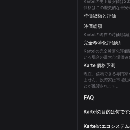
Kartelの史上最安値は2
価格はこの歴史的な最安
時価総額と評価
時価総額
Kartelの現在の時価
完全希薄化評価額
Kartelの完全希薄化評
いる場合の最大市場価値
Kartel価格予測
現在、信頼できる専門家や
ません。投資家は市場動
とが推奨されます。
FAQ
Kartelの目的は何で
Kartelのエコシス