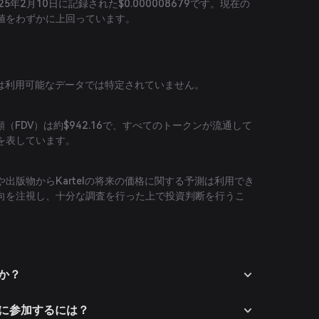
025年2月10日に記録された$0.000008679です。現在の
値をわずかに上回っています。
総額は利用可能なデータでは特定されていません。
価額（FDV）は約$942.16で、すべてのトークンが流通して
を表しています。
出版物からKartelの将来の価格に関する予測は利用でき
向を注視し、十分な調査を行った上で投資判断を行うこ
すか？
テムに参加するには？