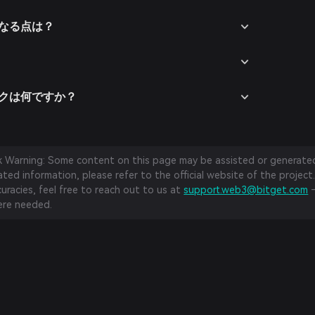
異なる点は？
リスクは何ですか？
sk Warning: Some content on this page may be assisted or generated 
ed information, please refer to the official website of the project.
curacies, feel free to reach out to us at
support.web3@bitget.com
—
re needed.