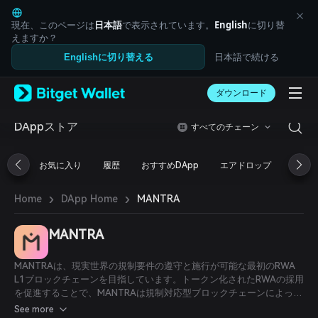
English
日本語
現在、このページは
日本語
で表示されています。
English
に切り替
Tiếng Việt
えますか？
Русский
日本語で続ける
Englishに切り替える
Español (Latinoamérica)
Türkçe
ダウンロード
Italiano
Français
Deutsch
DAppストア
すべてのチェーン
简体中文
繁體中文
お気に入り
履歴
おすすめDApp
エアドロップ
DeFi
Português (Portugal)
Bahasa Indonesia
›
›
MANTRA
Home
DApp Home
ภาษาไทย
العربية
हिन्दी
MANTRA
বাংলা
Español
MANTRAは、現実世界の規制要件の遵守と施行が可能な最初のRWA
Português (Brasil)
L1ブロックチェーンを目指しています。トークン化されたRWAの採用
Español (Argentina)
を促進することで、MANTRAは規制対応型ブロックチェーンによって
16兆ドル規模のRWA経済を解き放つ可能性を秘めています。
See more