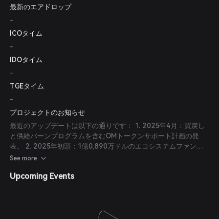
最新のエアドロップ
したMANTRA Chainメインネットのローンチ。 3. 2024年2月：
コミュニティ投票により次世代Layer-1 MANTRA Chainのネイ
-
ティブステーキングトークンとしてOMが承認。 4. 2024年3月
ICOタイム
～5月：野村を含む戦略的投資家から1100万ドルのプライベート
-
資金調達を実施。
IDOタイム
-
TGEタイム
-
プロジェクトのお知らせ
最近のアップデートは以下の通りです： 1. 2025年4月：買戻し
と供給バーンプログラムを含むOMトークンサポート計画の発
表。 2. 2025年初頭：1億0,890万ドルのエコシステムファンド
の立ち上げ、ドバイでの仮想資産サービスプロバイダー
See more
（VASP）ライセンス取得、及びRWAトークン化の新規パートナ
Upcoming Events
ーシップ。