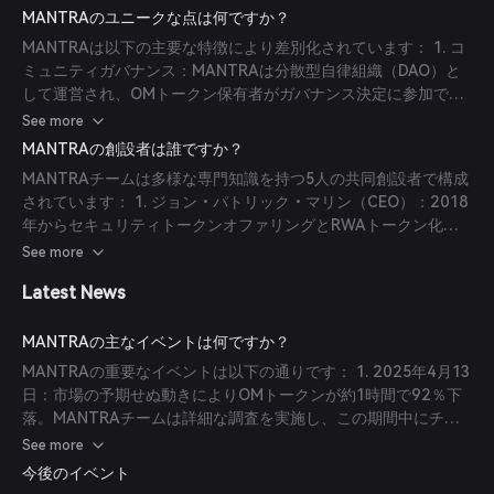
ースのブロックチェーン、Rio Chain上に初めて構築され、既存
対応をサポートするツールを組み込んでいます。プラットフォー
MANTRAのユニークな点は何ですか？
のDeFiプラットフォームでの相互運用性とガバナンスの非効率性
ムには、MANTRA POOLと呼ばれるゲーミフィケーションされ
MANTRAは以下の主要な特徴により差別化されています： 1. コ
に対応しています。プラットフォームは分散型アイデンティティ
た貯蓄機能や、KARMAプロトコルという評判に基づくエンゲー
ミュニティガバナンス：MANTRAは分散型自律組織（DAO）と
（DID）、顧客確認（KYC）、マネーロンダリング防止（AML）
ジメントシステムが導入されており、ネットワークに貢献し参加
して運営され、OMトークン保有者がガバナンス決定に参加でき
の対応ツールを備えています。ゲーミフィケーションされた貯蓄
するユーザーに報酬を与える仕組みが設けられています。ガバナ
るため、コミュニティ主導のプラットフォーム開発を実現しま
See more
メカニズムであるMANTRA POOLや、評判に基づくエンゲージ
ンスとサービス開発は、セーシェル登録のMANTRA DAO財団に
す。 2. 実世界資産のトークン化：プラットフォームは、実世界
メントシステムのKARMAプロトコルなどの機能は、ユーザー参
MANTRAの創設者は誰ですか？
よって監督されており、最初はエコシステムを管理し、その後分
資産（RWA）のトークン化を可能にし、伝統的な金融と分散型
加に報いる設計です。ガバナンスとサービスの開発はMANTRA
散型プロセスを通じてOMトークン保有者に管理権限が移譲され
MANTRAチームは多様な専門知識を持つ5人の共同創設者で構成
エコシステムを橋渡しし、ユーザーに幅広い投資機会を提供しま
DAO財団が監督し、分散型プロセスを通じてOMトークン保有者
ます。
されています： 1. ジョン・パトリック・マリン（CEO）：2018
す。 3. コンプライアンスとセキュリティ：分散型アイデンティ
に管理権限を移行します。
年からセキュリティトークンオファリングとRWAトークン化プ
ティ（DID）、顧客確認（KYC）、マネーロンダリング防止
ロジェクトに積極的に関わり、規制遵守に注力。 2. ウィル・コ
See more
（AML）のツールを導入し、規制要件に対応しつつプラットフォ
ーキン（評議会メンバー）：主にトークン化資産のインフラ構築
ームの安全性を強化しています。 4. 革新的な機能：ゲーミフィ
Latest News
に関わるweb3分野の起業家。 3. ロドリゴ・クアン・ミランダ
ケーションされた貯蓄機能MANTRA POOLと評判に基づくエン
（共同創設者）：フィンテック起業家、投資家、アドバイザー。
ゲージメントシステムKARMAプロトコルを導入し、ユーザーの
4. ステファン・ローラン・ヴィルデュー（評議会メンバー）：
MANTRAの主なイベントは何ですか？
参加を奨励し活気あるコミュニティを育成しています。
web3、デジタルマーケティング、ビジネスマネジメントの分野
MANTRAの重要なイベントは以下の通りです： 1. 2025年4月13
で複数の起業経験を持つ。 5. ジャヤント・ラマナンド（共同創
日：市場の予期せぬ動きによりOMトークンが約1時間で92％下
設者）：web3における機関営業とステーキングの専門家。共同
落。MANTRAチームは詳細な調査を実施し、この期間中にチー
創設者のうち4名は香港に拠点を置き、1名はシンガポールに所
ムによる売却はなかったことを確認、市場の回復力強化策を提
See more
在。
示。 2. 2024年10月：オンチェーンステーキング、インフレー
今後のイベント
ション経済学、バーン＆ミントのブリッジングメカニズムを導入