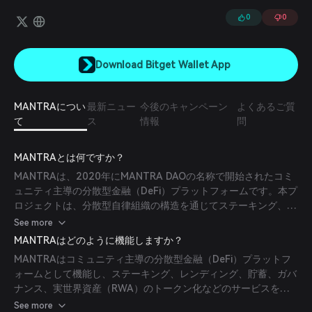
MANTRAチェーンのコンプライアンスフレームワークを通じて、伝統
的金融（TradFi）企業は簡単に切り替えを行い、資産のトークン化や
0
0
ブロックチェーンソリューションを活用して、世界的なRWAの成長を
促進することができます。
Download Bitget Wallet App
MANTRAについ
最新ニュー
今後のキャンペーン
よくあるご質
て
ス
情報
問
MANTRAとは何ですか？
MANTRAは、2020年にMANTRA DAOの名称で開始されたコミ
ュニティ主導の分散型金融（DeFi）プラットフォームです。本プ
ロジェクトは、分散型自律組織の構造を通じてステーキング、レ
ンディング、貯蓄、ガバナンス、実世界資産（RWA）のトーク
See more
ン化機能を提供します。もともとはPolkadotエコシステムとの
MANTRAはどのように機能しますか？
互換性を持つSubstrateベースのブロックチェーンであるRio
MANTRAはコミュニティ主導の分散型金融（DeFi）プラットフ
Chain上に構築され、既存のDeFiプラットフォームの相互運用性
ォームとして機能し、ステーキング、レンディング、貯蓄、ガバ
やガバナンスの非効率性などの課題に対処することを目的として
ナンス、実世界資産（RWA）のトークン化などのサービスを提
います。MANTRAのインフラは、分散型アイデンティティ
供します。Polkadotエコシステムと互換性のあるSubstrateベ
See more
（DID）、顧客確認（KYC）、マネーロンダリング防止（AML）