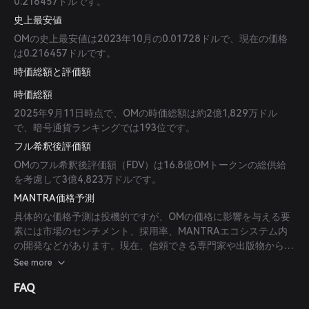
0.216457ドルです。
史上最安値
OMの史上最安値は2023年10月の0.01728ドルで、現在の価格
は0.216457ドルです。
時価総額と評価額
時価総額
2025年9月11日時点で、OMの時価総額は約2億1,829万ドル
で、暗号通貨ランキングでは193位です。
フル希釈後評価額
OMのフル希釈後評価額（FDV）は16.8億OMトークンの総供給
を考慮して3億4,823万ドルです。
MANTRA価格予測
具体的な価格予測は投機的ですが、OMの価格に影響を与える要
素には市場のセンチメント、採用率、MANTRAエコシステム内
の開発などがあります。現在、信頼できる専門家や出版物からの
予測はありません。
See more
FAQ