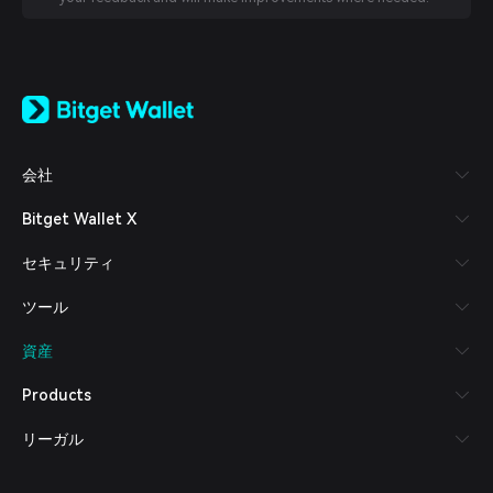
English
日本語
Tiếng Việt
Русский
会社
Español (Latinoamérica)
Türkçe
Bitget Wallet X
Italiano
Français
セキュリティ
Deutsch
简体中文
ツール
繁體中文
Português (Portugal)
資産
Bahasa Indonesia
ภาษาไทย
Products
العربية
हिन्दी
リーガル
বাংলা
Español