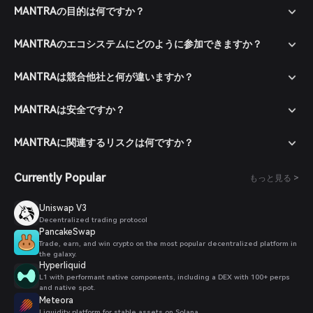
MANTRAの目的は何ですか？
MANTRAのエコシステムにどのように参加できますか？
MANTRAは競合他社と何が違いますか？
MANTRAは安全ですか？
MANTRAに関連するリスクは何ですか？
Currently Popular
もっと見る >
Uniswap V3
Decentralized trading protocol
PancakeSwap
Trade, earn, and win crypto on the most popular decentralized platform in
the galaxy.
Hyperliquid
L1 with performant native components, including a DEX with 100+ perps
and native spot.
Meteora
Liquidity platform for stable assets on Solana