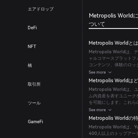
ジタル
エアドロップ
験を融
Metropolis World
ついて
DeFi
Metropolis Worldと
NFT
Metropolis Wo
ャルコマースプラットフ
コンテンツ、体験のロッ
橋
します。このプラットフ
See more
イター、プレイヤー、ブ
Metropolis Wo
取引所
Metropolis Wo
ム内資産を表すユニーク
を可能にします。これらのNF
ツール
入、販売、取引が可能で
See more
$CLAYは、エコシステ
Metropolis Wor
GameFi
ガバナンス、マーケット
Metropolis Worldは、Y
400人以上のトップア