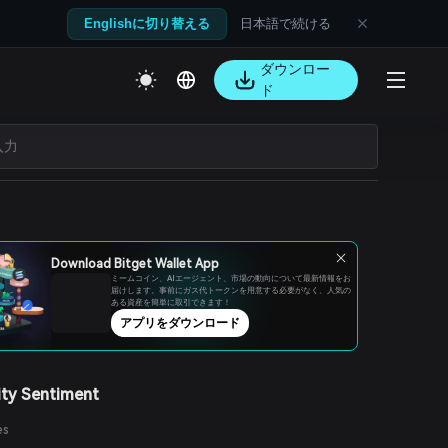
日本語で続ける
Englishに切り替える
ダウンロー
ド
Download Bitget Wallet App
ミームコイン、AIエージェント、市場の動向について最新情報をお
届けします。事前にガス代トークンを用意する必要がなく、人気の
ある資産を簡単に取引できます！
アプリをダウンロード
ty Sentiment
es