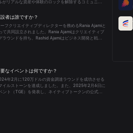
ルがリアルな資産や体験のロックを解除するコミュニテ
ースとゲーム化されたマーケットプレイスを提供しま
びWeb3オーディエンス向けに大手企業やブランドが利用
ldの創設者は誰ですか？
Sソリューションも提供しています。
dは、チーフクリエイティブディレクターを務めるRania Ajamiと
iによって共同設立されました。Rania Ajamiはクリエイティブ
ウンドを持ち、Rashid Ajamiはビジネス開発と戦略
ています。
rldの主要なイベントは何ですか？
ldは、2024年2月に120万ドルの資金調達ラウンドを成功させる
イルストーンを達成しました。また、2025年2月6日に
イベント（TGE）を発表し、ネイティブトークンの公式ロ