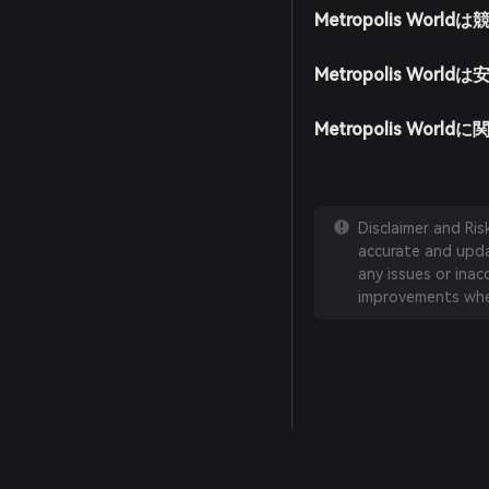
Metropolis Wo
Metropolis Worl
Metropolis Wo
Disclaimer and Ri
accurate and updat
any issues or inac
improvements whe
English
日本語
Tiếng Việt