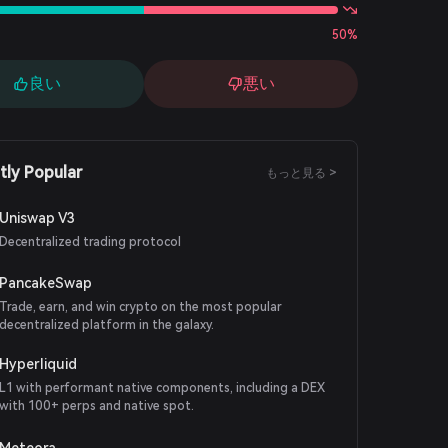
50%
良い
悪い
tly Popular
もっと見る >
Uniswap V3
Decentralized trading protocol
PancakeSwap
Trade, earn, and win crypto on the most popular
decentralized platform in the galaxy.
Hyperliquid
L1 with performant native components, including a DEX
with 100+ perps and native spot.
Meteora