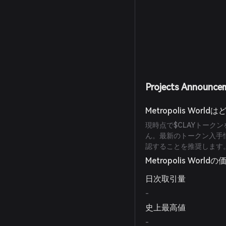
Projects Announce
Metropolis Wo
現時点で$CLAYトーク
ん。最新のトークン入手情報
認することを推奨します
Metropolis Worldの
日次取引量
-
史上最高値
-