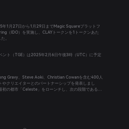
は2025年1月27日から1月29日までMagic Squareプラットフ
 Offering（IDO）を実施し、CLAYトークンを1トークンあた
した。
ベント（TGE）は2025年2月6日午後3時（UTC）に予定
ung Gravy、Steve Aoki、Christian Cowanを含む400人
トやクリエイターとのパートナーシップを発表しまし
初の都市「Celeste」をローンチし、次の段階である
への拡大を計画しています。