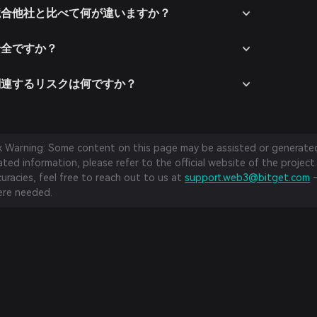
rldは競合他社と比べて何が違いますか？
dは安全ですか？
rldに関連するリスクは何ですか？
sk Warning: Some content on this page may be assisted or generated 
ed information, please refer to the official website of the project.
curacies, feel free to reach out to us at
support.web3@bitget.com
—
re needed.