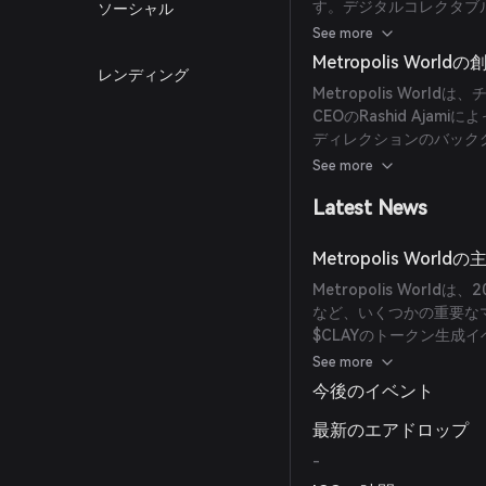
す。デジタルコレクタブ
ソーシャル
ィ主導のデジタルユニバ
See more
す。加えて、Web2およ
Metropolis Wor
レンディング
するホワイトラベルSaa
Metropolis Worl
CEOのRashid Ajam
ディレクションのバックグラ
計画の専門知識を提供し
See more
Latest News
Metropolis Wo
Metropolis Wor
など、いくつかの重要なマ
$CLAYのトークン生成
ーンチを迎えました。
See more
今後のイベント
最新のエアドロップ
-