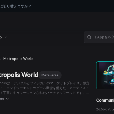
に切り替えますか？
ン
›
Metropolis World
ropolis World
Metaverse
ropolisは、デジタルとフィジカルのマーケットプレイス、限定
ト、エンドツーエンドのゲーム機能を備えた、アーティスト
て丁寧にキュレーションされたバーチャルワールドです。
ropolisXの中心にはコラボレーションマーケットプレイスがあ
ore
Communi
リエイターはそこでパーソナライズされた製品を収益化・ロ
でき、ファンはより没入型のつながりを持ち、限定製品やコ
26.58K Vot
ツ、体験にアクセスできます。この独自のアプローチは、デ