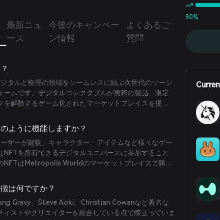
とフィジカルのアイデンティティ、ゲーム、そして没入型体
合しています。
50%
に
最新ニュ
今後のキャンペー
よくあるご
ース
ン情報
質問
は？
rldは、デジタルと物理の領域をシームレスに結ぶ次世代のソーシ
Curren
ォームです。デジタルコレクタブルが実際の製品、限定
クを解除するゲーム化されたマーケットプレイスを提供
ォームはAI、ゲーム、文化、コマースを統合し、クリエ
ランドにとって没入型のエコシステムを創造します。
rldはどのように機能しますか？
rldは、ユーザーが建物、キャラクター、アイテムなど様々なゲー
なNFTを所有できるデジタルユニバースに参加すること
TはMetropolis Worldのマーケットプレイスで購
す。プラットフォームのネイティブトークンである
ムを推進するデジタル通貨として機能し、ステーキング、
ldの特徴は何ですか？
プレイス内の取引を可能にします。
ung Gravy、Steve Aoki、Christian Cowanなど著名な
ーティストやクリエイターを統合している点で際立っていま