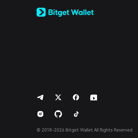
Русский
Español (Latinoamérica)
Türkçe
Italiano
Français
Deutsch
简体中文
繁體中文
Português (Portugal)
Bahasa Indonesia
ภาษาไทย
العربية
हिन्दी
বাংলা
Español
Português (Brasil)
Español (Argentina)
© 2018-2026 Bitget Wallet All Rights Reserved