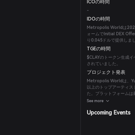
ICOの時間
-
IDOの時間
Metropolis World
ォームでInitial DEX
り0.045ドルで提供しま
TGEの時間
$CLAYのトークン生成イ
されていました。
プロジェクト発表
Metropolis Worldは、Y
以上のトップアーティス
た。プラットフォームは最
City 2: Calypso
See more
Upcoming Events