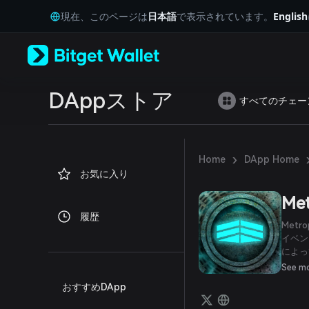
English
現在、このページは
日本語
で表示されています。
English
日本語
Tiếng Việt
Русский
Español (Latinoamérica)
Türkçe
Italiano
DAppストア
すべてのチェー
Français
Deutsch
简体中文
繁體中文
›
Home
DApp Home
Português (Portugal)
お気に入り
Bahasa Indonesia
ภาษาไทย
Met
العربية
履歴
हिन्दी
Met
বাংলা
イベン
によっ
Español
Met
Português (Brasil)
See m
り、ク
Español (Argentina)
おすすめDApp
ーンチ
ンテン