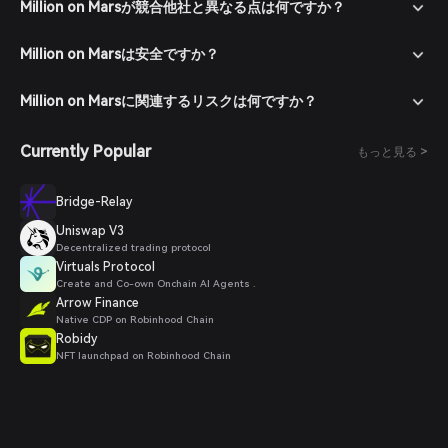
Million on Marsが競合他社と異なる点は何ですか？
Million on Marsは安全ですか？
Million on Marsに関連するリスクは何ですか？
Currently Popular
もっと見る >
Bridge-Relay
Uniswap V3
Decentralized trading protocol
Virtuals Protocol
Create and Co-own Onchain AI Agents .
Arrow Finance
Native CDP on Robinhood Chain
Robidy
NFT launchpad on Robinhood Chain