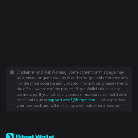
Disclaimer and Risk Warning: Some content on this page may
be assisted or generated by AI and is for general reference only.
For the most accurate and updated information, please refer to
the official website of the project. Bitget Wallet values every
partnership. If you notice any issues or inaccuracies, feel free to
reach out to us at
support.web3@bitget.com
— we appreciate
your feedback and will make improvements where needed.
English
日本語