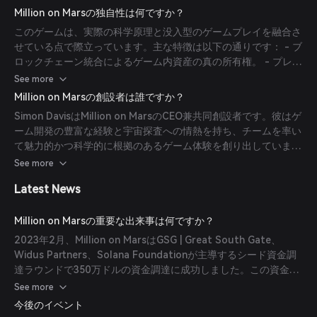
ン技術を統合しています。
Million on Marsの独自性は何ですか？
このゲームは、実際の科学原理と没入型のゲームプレイを融合さ
せている点で際立っています。主な特徴は以下の通りです： - ブ
ロックチェーン統合によるゲーム内資産の真の所有権。 - プレイ
ヤーの行動が具体的な影響を及ぼすプレイヤー主導の経済。 - 現
See more
実の工学的課題を反映した複雑なクラフティングシステム。
Million on Marsの創設者は誰ですか？
Simon DavisはMillion on MarsのCEO兼共同創設者です。彼はゲ
ーム開発の豊富な経験と宇宙探査への情熱を持ち、チームを率い
て魅力的かつ科学的に根拠のあるゲーム体験を創り出していま
す。
See more
Latest News
Million on Marsの重要な出来事は何ですか？
2023年2月、Million on MarsはGSG | Great South Gate、
Widus Partners、Solana Foundationが主導するシード資金調
達ラウンドで350万ドルの資金調達に成功しました。この資金は
ゲームのエコシステムの開発と拡大を加速させることを目的とし
See more
ています。
今後のイベント