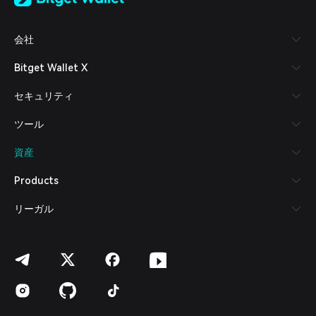
Tiếng Việt
Русский
会社
Español (Latinoamérica)
Türkçe
Bitget Wallet X
Italiano
Français
セキュリティ
Deutsch
简体中文
ツール
繁體中文
Português (Portugal)
資産
Bahasa Indonesia
ภาษาไทย
Products
العربية
हिन्दी
リーガル
বাংলা
Español
Português (Brasil)
Español (Argentina)