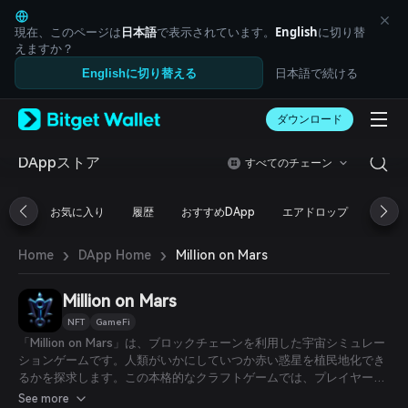
English
日本語
現在、このページは
日本語
で表示されています。
English
に切り替
Tiếng Việt
えますか？
Русский
日本語で続ける
Englishに切り替える
Español (Latinoamérica)
Türkçe
ダウンロード
Italiano
Français
Deutsch
DAppストア
すべてのチェーン
简体中文
繁體中文
お気に入り
履歴
おすすめDApp
エアドロップ
DeFi
Português (Portugal)
Bahasa Indonesia
›
›
Million on Mars
Home
DApp Home
ภาษาไทย
العربية
हिन्दी
Million on Mars
বাংলা
NFT
GameFi
Español
「Million on Mars」は、ブロックチェーンを利用した宇宙シミュレー
Português (Brasil)
ションゲームです。人類がいかにしていつか赤い惑星を植民地化でき
Español (Argentina)
るかを探求します。この本格的なクラフトゲームでは、プレイヤーは
40エーカーの土地からスタートし、巧みなクラフトで火星での経済的
See more