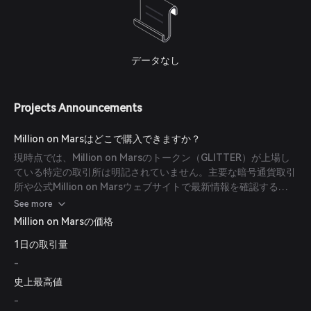
データなし
Projects Announcements
Million on Marsはどこで購入できますか？
現時点では、Million on Marsのトークン（GLITTER）が上場し
ている特定の取引所は明記されていません。主要な暗号通貨取引
所や公式Million on Marsウェブサイトで最新情報を確認するこ
とをお勧めします。
See more
Million on Marsの価格
1日の取引量
-
史上最高値
-