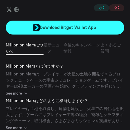
自立を目指します。
0
0
Download Bitget Wallet App
Million on Marsにつ
最新ニュ
今後のキャンペーン
よくあるご
いて
ース
情報
質問
Million on Marsとは何ですか？
Million on Marsは、プレイヤーが火星の土地を開発できるブロ
ックチェーンベースの宇宙シミュレーションゲームです。プレイ
ヤーは40エーカーの区画から始め、クラフティングを通じて火
星での経済的自立を目指します。ゲームは実際の科学と工学を重
See more
視し、プレイヤー主導の経済と複雑なクラフティングチェーンを
Million on Marsはどのように機能しますか？
提供します。
プレイヤーは土地を取得し、建物を建設し、火星での居住地を拡
大します。ゲームにはプレイヤー主導の経済、複雑なクラフティ
ングチェーン、取引機会、さまざまなミッションや実績がありま
す。ゲーム内資産の真の所有権を保証するためにブロックチェー
See more