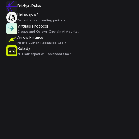
Bridge-Relay
Uniswap V3
Decentralized trading protocol
Virtuals Protocol
Create and Co-own Onchain AI Agents .
Arrow Finance
Native CDP on Robinhood Chain
Robidy
NFT launchpad on Robinhood Chain