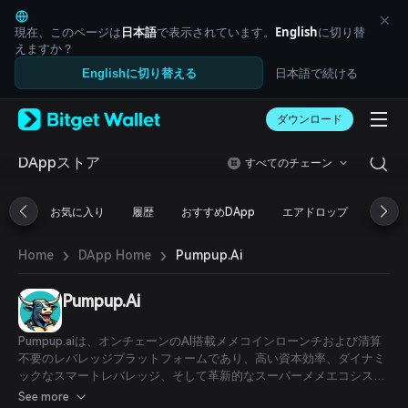
English
日本語
現在、このページは
日本語
で表示されています。
English
に切り替
Tiếng Việt
えますか？
Русский
日本語で続ける
Englishに切り替える
Español (Latinoamérica)
Türkçe
ダウンロード
Italiano
Français
Deutsch
DAppストア
すべてのチェーン
简体中文
繁體中文
お気に入り
履歴
おすすめDApp
エアドロップ
DeFi
Português (Portugal)
Bahasa Indonesia
›
›
Pumpup.Ai
Home
DApp Home
ภาษาไทย
العربية
हिन्दी
Pumpup.Ai
বাংলা
Español
Pumpup.aiは、オンチェーンのAI搭載メメコインローンチおよび清算
Português (Brasil)
不要のレバレッジプラットフォームであり、高い資本効率、ダイナミ
Español (Argentina)
ックなスマートレバレッジ、そして革新的なスーパーメメエコシステ
ムを提供します。
See more