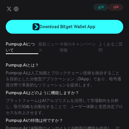
0
0
Download Bitget Wallet App
Pumpup.Aiにつ
最新ニュー
今後のキャンペーン
よくあるご質
いて
ス
情報
問
Pumpup.Aiとは？
Pumpup.Aiは人工知能とブロックチェーン技術を統合すること
を目的とした分散型アプリケーション（DApp）であり、暗号通
貨分野で革新的なソリューションを提供します。
Pumpup.Aiはどのように機能しますか？
プラットフォームはAIアルゴリズムを活用して市場動向を分析
し、取引戦略を自動化することで、ユーザー体験と意思決定プロ
セスを向上させます。
Pumpup.Aiの特徴は何ですか？
Pumpup.AiはAI駆動のインサイトと自動取引機能を提供し、デ