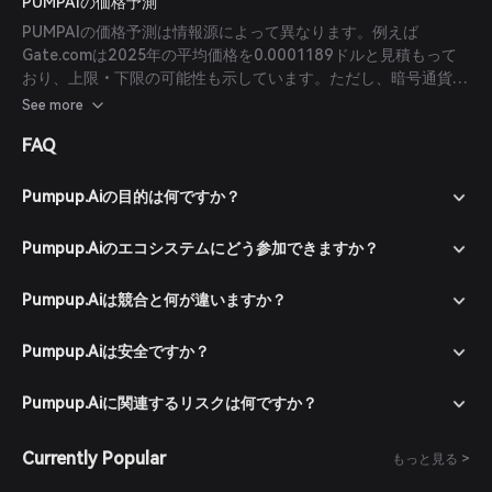
PUMPAIの価格予測
PUMPAIの価格予測は情報源によって異なります。例えば
Gate.comは2025年の平均価格を0.0001189ドルと見積もって
おり、上限・下限の可能性も示しています。ただし、暗号通貨市
場の本質的な変動性のため、これらの予測は注意して受け止める
See more
べきです。
FAQ
Pumpup.Aiの目的は何ですか？
Pumpup.Aiのエコシステムにどう参加できますか？
Pumpup.Aiは競合と何が違いますか？
Pumpup.Aiは安全ですか？
Pumpup.Aiに関連するリスクは何ですか？
Currently Popular
もっと見る >