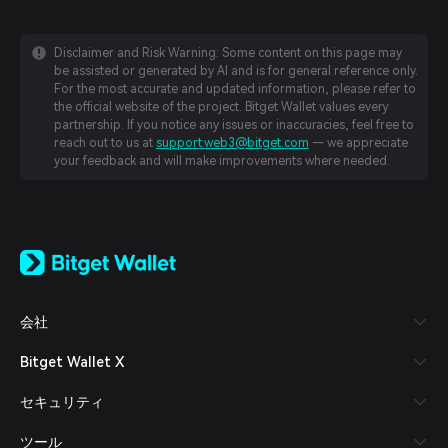
Disclaimer and Risk Warning: Some content on this page may
be assisted or generated by AI and is for general reference only.
For the most accurate and updated information, please refer to
the official website of the project. Bitget Wallet values every
partnership. If you notice any issues or inaccuracies, feel free to
reach out to us at
support.web3@bitget.com
— we appreciate
your feedback and will make improvements where needed.
English
日本語
Tiếng Việt
Русский
会社
Español (Latinoamérica)
Türkçe
Bitget Wallet X
Italiano
Français
セキュリティ
Deutsch
简体中文
ツール