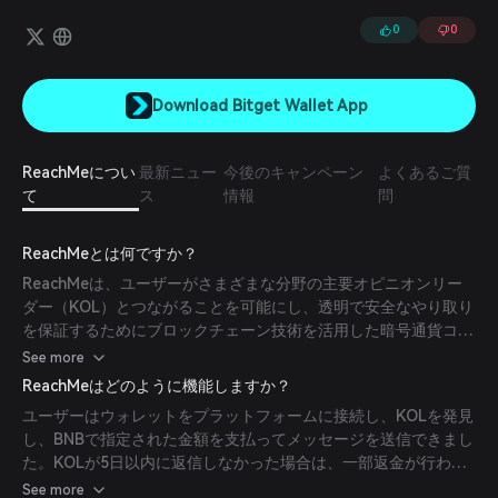
します。
0
0
Download Bitget Wallet App
ReachMeについ
最新ニュー
今後のキャンペーン
よくあるご質
て
ス
情報
問
ReachMeとは何ですか？
ReachMeは、ユーザーがさまざまな分野の主要オピニオンリー
ダー（KOL）とつながることを可能にし、透明で安全なやり取り
を保証するためにブロックチェーン技術を活用した暗号通貨コミ
ュニティのディスカッションプラットフォームでした。
See more
ReachMeはどのように機能しますか？
ユーザーはウォレットをプラットフォームに接続し、KOLを発見
し、BNBで指定された金額を支払ってメッセージを送信できまし
た。KOLが5日以内に返信しなかった場合は、一部返金が行われ
ました。プラットフォームはすべての取引に対して10%の手数料
See more