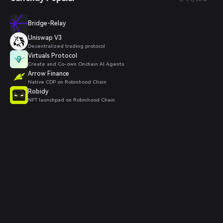
Bridge-Relay
Uniswap V3
Decentralized trading protocol
Virtuals Protocol
Create and Co-own Onchain AI Agents .
Arrow Finance
Native CDP on Robinhood Chain
Robidy
NFT launchpad on Robinhood Chain