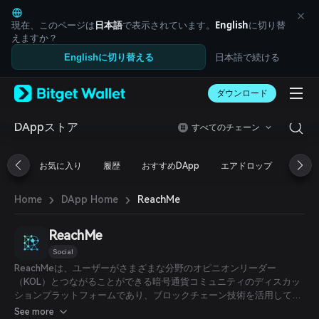
English
日本語
現在、このページは
日本語
で表示されています。
English
に切り替
Tiếng Việt
えますか？
Русский
日本語で続ける
Englishに切り替える
Español (Latinoamérica)
Türkçe
ダウンロード
Italiano
Français
Deutsch
DAppストア
すべてのチェーン
简体中文
繁體中文
お気に入り
履歴
おすすめDApp
エアドロップ
DeFi
Português (Portugal)
Bahasa Indonesia
›
›
ReachMe
Home
DApp Home
ภาษาไทย
العربية
हिन्दी
ReachMe
বাংলা
Social
Español
ReachMeは、ユーザーがさまざまな分野のオピニオンリーダー
Português (Brasil)
（KOL）とつながることができる暗号通貨コミュニティのディスカッ
Español (Argentina)
ションプラットフォームであり、ブロックチェーン技術を活用してや
り取りの透明性と安全性を確保し、検証可能なつながりと取引を実現
See more