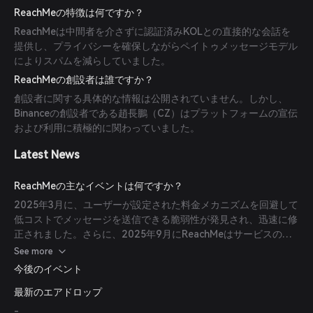
を課していました。
ReachMeの特徴は何ですか？
ReachMeは中間者を介さずに認証済みKOLとの直接的な会話を
提供し、プライバシーを確保しながらペイトゥメッセージモデル
によりスパムを減らしていました。
ReachMeの創設者は誰ですか？
創設者に関する具体的な情報は公開されていません。しかし、
Binanceの創設者である趙長鵬（CZ）はプラットフォームの宣伝
および利用に積極的に関わっていました。
Latest News
ReachMeの主なイベントは何ですか？
2025年3月に、ユーザーが設定された料金メカニズムを回避して
低コストでメッセージを送信できる脆弱性が発見され、迅速に修
正されました。さらに、2025年9月にReachMeはサービスの終
了を発表しました。
See more
今後のイベント
最新のエアドロップ
-