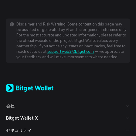
Disclaimer and Risk Warning: Some content on this page may
be assisted or generated by AI and is for general reference only.
For the most accurate and updated information, please refer to
the official website of the project. Bitget Wallet values every
partnership. If you notice any issues or inaccuracies, feel free to
reach out to us at
support.web3@bitget.com
— we appreciate
your feedback and will make improvements where needed.
English
日本語
Tiếng Việt
Русский
会社
Español (Latinoamérica)
Türkçe
Bitget Wallet X
Italiano
Français
セキュリティ
Deutsch