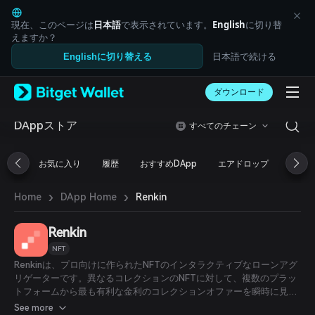
English
日本語
現在、このページは
日本語
で表示されています。
English
に切り替
Tiếng Việt
えますか？
Русский
日本語で続ける
Englishに切り替える
Español (Latinoamérica)
Türkçe
ダウンロード
Italiano
Français
Deutsch
DAppストア
すべてのチェーン
简体中文
繁體中文
お気に入り
履歴
おすすめDApp
エアドロップ
DeFi
Português (Portugal)
Bahasa Indonesia
›
›
Renkin
Home
DApp Home
ภาษาไทย
العربية
हिन्दी
Renkin
বাংলা
NFT
Español
Renkinは、プロ向けに作られたNFTのインタラクティブなローンアグ
Português (Brasil)
リゲーターです。異なるコレクションのNFTに対して、複数のプラッ
Español (Argentina)
トフォームから最も有利な金利のコレクションオファーを瞬時に見つ
けることができます。
See more