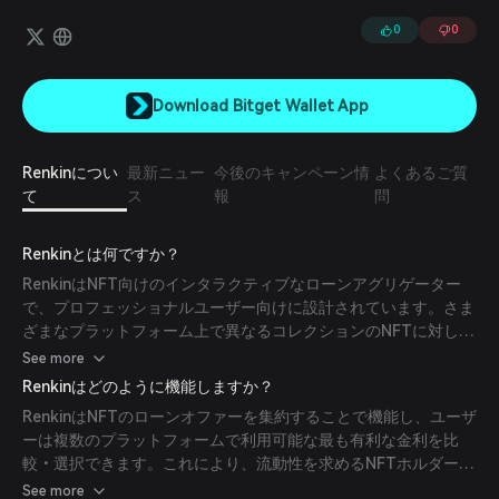
0
0
Download Bitget Wallet App
Renkinについ
最新ニュー
今後のキャンペーン情
よくあるご質
て
ス
報
問
Renkinとは何ですか？
RenkinはNFT向けのインタラクティブなローンアグリゲーター
で、プロフェッショナルユーザー向けに設計されています。さま
ざまなプラットフォーム上で異なるコレクションのNFTに対して
最良の金利のコレクションオファーを瞬時に見つけることができ
See more
ます。
Renkinはどのように機能しますか？
RenkinはNFTのローンオファーを集約することで機能し、ユーザ
ーは複数のプラットフォームで利用可能な最も有利な金利を比
較・選択できます。これにより、流動性を求めるNFTホルダーに
とって借入プロセスが効率化されます。
See more