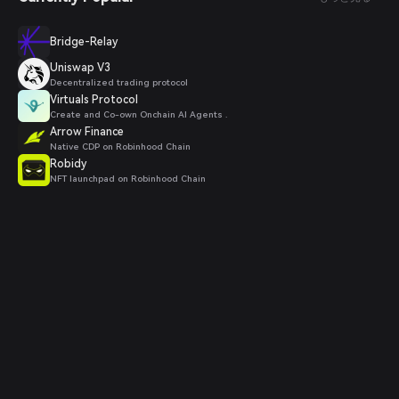
Bridge-Relay
Uniswap V3
Decentralized trading protocol
Virtuals Protocol
Create and Co-own Onchain AI Agents .
Arrow Finance
Native CDP on Robinhood Chain
Robidy
NFT launchpad on Robinhood Chain