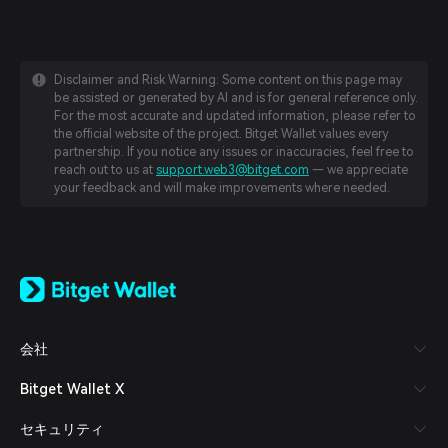
Disclaimer and Risk Warning: Some content on this page may
be assisted or generated by AI and is for general reference only.
For the most accurate and updated information, please refer to
the official website of the project. Bitget Wallet values every
partnership. If you notice any issues or inaccuracies, feel free to
reach out to us at
support.web3@bitget.com
— we appreciate
your feedback and will make improvements where needed.
English
日本語
Tiếng Việt
Русский
会社
Español (Latinoamérica)
Türkçe
Bitget Wallet X
Italiano
Français
セキュリティ
Deutsch