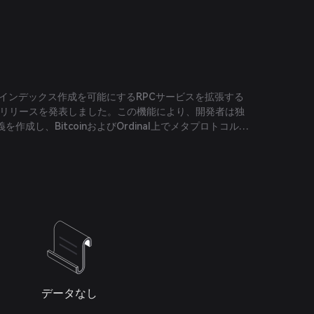
スタムインデックス作成を可能にするRPCサービスを拡張する
w」のリリースを発表しました。この機能により、開発者は独
作成し、BitcoinおよびOrdinal上でメタプロトコルを
ります。
データなし