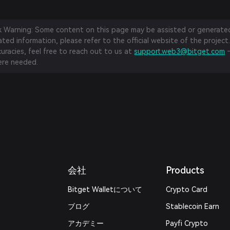
sk Warning: Some content on this page may be assisted or generated 
ed information, please refer to the official website of the project.
curacies, feel free to reach out to us at
support.web3@bitget.com
—
re needed.
会社
Products
Bitget Walletについて
Crypto Card
ブログ
Stablecoin Earn
アカデミー
Payfi Crypto