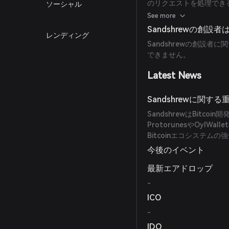
のリクエストを処理できるよ
ソーシャル
行う開発者にスケーラビ
See more
Sandshrewの創設
レンディング
Sandshrewの創設
できません。
Latest News
Sandshrewに関
SandshrewはBitc
ProtorunesやOyl
Bitcoinエコシステム
今後のイベント
最新エアドロップ
-
ICO
-
IDO