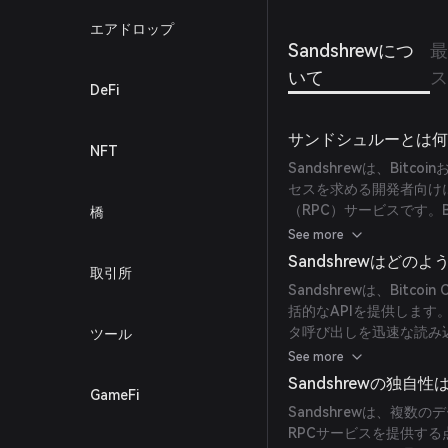
エアドロップ
Sandshrewにつ
最
いて
ス
DeFi
サンドシュルーとは
NFT
Sandshrewは、Bit
セスを求める開発者向け
（RPC）サービスです。
橋
めの強固なインフラを提
See more
Sandshrewはどの
取引所
Sandshrewは、Bitco
括的なAPIを提供しま
タ呼び出しを迅速な読み込
ツール
アプリケーション開発を
See more
Sandshrewの独自
GameFi
Sandshrewは、複数
RPCサービスを提供す