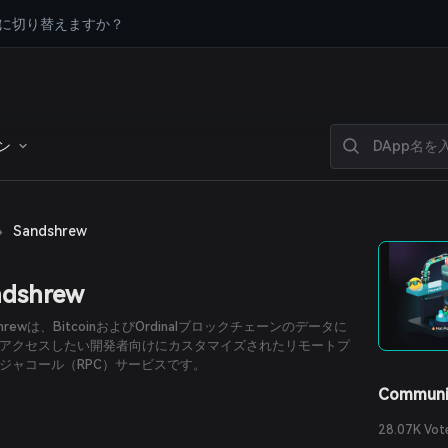
に切り替えますか？
ン
›
Sandshrew
ndshrew
shrewは、BitcoinおよびOrdinalブロックチェーンのデータに
アクセスしたい開発者向けにカスタマイズされたリモートプ
ジャコール（RPC）サービスです。
Communi
28.07K Vot