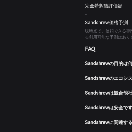
完全希釈後評価額
-
Sandshrew価格予測
現時点で、信頼できる専門
る利用可能な予測はあり
FAQ
Sandshrewの目的
Sandshrewのエ
Sandshrewは競合
Sandshrewは安全で
Sandshrewに関連