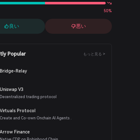
50%
良い
悪い
tly Popular
もっと見る >
Bridge-Relay
Uniswap V3
Decentralized trading protocol
Virtuals Protocol
Create and Co-own Onchain AI Agents .
Arrow Finance
Native CDP on Robinhood Chain