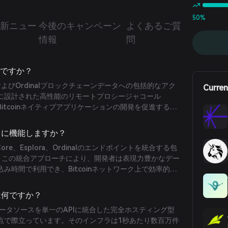
50%
新ニュー
今後のキャンペーン
よくあるご質
情報
問
何ですか？
coinおよびOrdinalブロックチェーンデータへの包括的なアク
Curren
に設計された高性能のリモートプロシージャコール
Bitcoinネイティブアプリケーションの開発を促進するた
供します。
ように機能しますか？
in Core、Esplora、Ordinalのエンドポイントを統合する包
す。この統合アプローチにより、開発者は表現力豊かなデー
み時間で利用でき、Bitcoinネットワーク上で効率的な
可能にします。
性は何ですか？
のデータソースを単一のAPIに統合した完全ホスティング型
る点で際立っています。そのインフラは1秒あたり数百万件