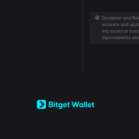
Disclaimer and Ri
accurate and updat
any issues or inac
improvements whe
English
日本語
Tiếng Việt
Русский
Español (Latinoamérica)
Türkçe
Italiano
Français
Deutsch
简体中文