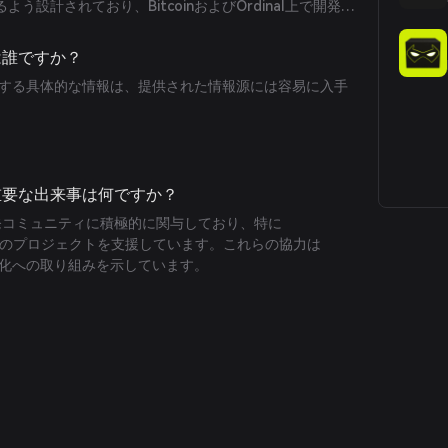
う設計されており、BitcoinおよびOrdinal上で開発を
リティと信頼性を提供します。
者は誰ですか？
者に関する具体的な情報は、提供された情報源には容易に入手
する重要な出来事は何ですか？
oin開発コミュニティに積極的に関与しており、特に
Walletのプロジェクトを支援しています。これらの協力は
の強化への取り組みを示しています。