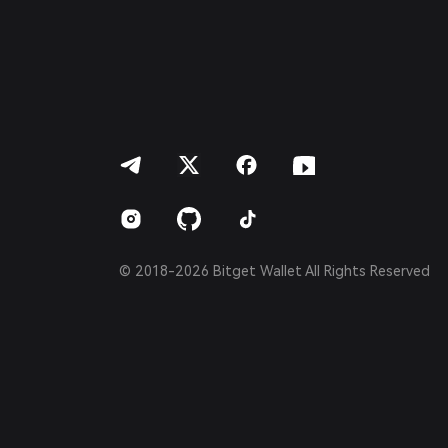
繁體中文
Português (Portugal)
Bahasa Indonesia
ภาษาไทย
العربية
हिन्दी
বাংলা
Español
Português (Brasil)
Español (Argentina)
© 2018-2026 Bitget Wallet All Rights Reserved