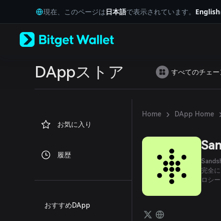
English
現在、このページは
日本語
で表示されています。
English
日本語
Tiếng Việt
Русский
Español (Latinoamérica)
Türkçe
Italiano
DAppストア
すべてのチェー
Français
Deutsch
简体中文
繁體中文
›
Home
DApp Home
Português (Portugal)
お気に入り
Bahasa Indonesia
ภาษาไทย
Sa
العربية
履歴
हिन्दी
Sand
বাংলা
完全に
ロシー
Español
Português (Brasil)
Español (Argentina)
おすすめDApp