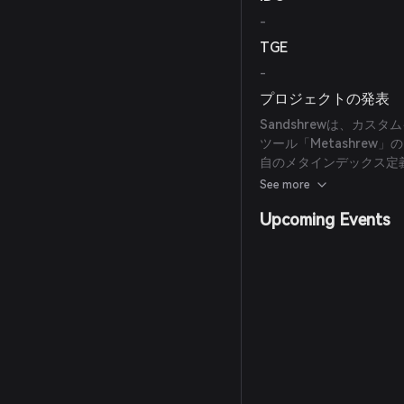
-
TGE
-
プロジェクトの発表
Sandshrewは、カ
ツール「Metashre
自のメタインデックス定義を
構築することが可能にな
See more
Upcoming Events