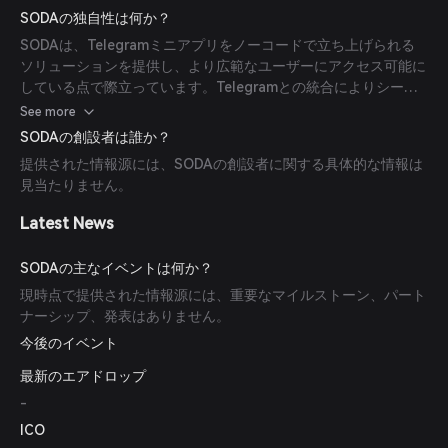
き、消費者向け暗号通貨の普及と配布を促進します。
SODAの独自性は何か？
SODAは、Telegramミニアプリをノーコードで立ち上げられる
ソリューションを提供し、より広範なユーザーにアクセス可能に
している点で際立っています。Telegramとの統合によりシーム
レスな配布とエンゲージメントが可能であり、AI生成のアセット
See more
とゲームプリセットを使用することで開発プロセスを簡素化して
SODAの創設者は誰か？
います。
提供された情報源には、SODAの創設者に関する具体的な情報は
見当たりません。
Latest News
SODAの主なイベントは何か？
現時点で提供された情報源には、重要なマイルストーン、パート
ナーシップ、発表はありません。
今後のイベント
最新のエアドロップ
-
ICO