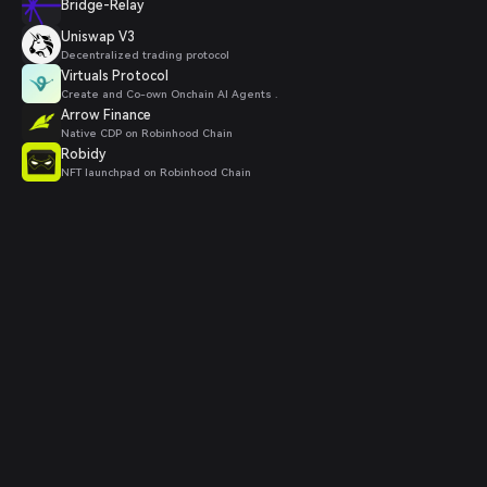
Bridge-Relay
Uniswap V3
Decentralized trading protocol
Virtuals Protocol
Create and Co-own Onchain AI Agents .
Arrow Finance
Native CDP on Robinhood Chain
Robidy
NFT launchpad on Robinhood Chain