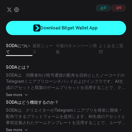
ト（例：アイドル、クリッカー、ゲーム作成）を利用できます。
0
0
Download Bitget Wallet App
SODAについ
最新ニュー
今後のキャンペーン情
よくあるご質
て
ス
報
問
SODAとは？
SODAは、消費者向け暗号通貨の配布を目的としたノーコードの
Telegramミニアプリローンチパッドおよびインフラです。AI生
成のアセットと既製のゲームプリセットを活用することで、クリ
エイターはコーディング、アート、ゲームデザインのスキルなし
See more
でTelegramミニアプリを立ち上げることができます。
SODAはどう機能するのか？
SODAは、クリエイターがTelegramミニアプリを簡単に開発・
配布できるプラットフォームを提供します。AI生成のアセットと
事前定義されたゲームテンプレートを活用することで、ユーザー
は技術的な専門知識なしに魅力的なアプリケーションを作成で
See more