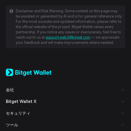
Disclaimer and Risk Warning: Some content on this page may
be assisted or generated by AI and is for general reference only.
For the most accurate and updated information, please refer to
the official website of the project. Bitget Wallet values every
partnership. If you notice any issues or inaccuracies, feel free to
reach out to us at
support.web3@bitget.com
— we appreciate
your feedback and will make improvements where needed.
English
日本語
Tiếng Việt
Русский
会社
Español (Latinoamérica)
Türkçe
Bitget Wallet X
Italiano
Français
セキュリティ
Deutsch
简体中文
ツール
繁體中文