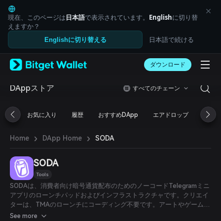
English
日本語
現在、このページは
日本語
で表示されています。
English
に切り替
Tiếng Việt
えますか？
Русский
日本語で続ける
Englishに切り替える
Español (Latinoamérica)
Türkçe
ダウンロード
Italiano
Français
Deutsch
DAppストア
すべてのチェーン
简体中文
繁體中文
お気に入り
履歴
おすすめDApp
エアドロップ
DeFi
Português (Portugal)
Bahasa Indonesia
›
›
SODA
Home
DApp Home
ภาษาไทย
العربية
हिन्दी
SODA
বাংলা
Tools
Español
SODAは、消費者向け暗号通貨配布のためのノーコードTelegramミニ
Português (Brasil)
アプリのローンチパッドおよびインフラストラクチャです。クリエイ
Español (Argentina)
ターは、TMAのローンチにコーディング不要です。アートやゲームデ
ザインのスキルも不要で、AI生成のアセットや既成のゲームプリセッ
See more