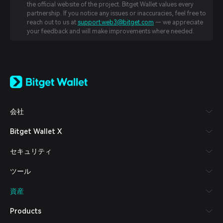
the official website of the project. Bitget Wallet values every
partnership. If you notice any issues or inaccuracies, feel free to
reach out to us at
support.web3@bitget.com
— we appreciate
your feedback and will make improvements where needed.
English
日本語
Tiếng Việt
Русский
会社
Español (Latinoamérica)
Türkçe
Bitget Wallet X
Italiano
Français
セキュリティ
Deutsch
简体中文
ツール
繁體中文
Português (Portugal)
資産
Bahasa Indonesia
ภาษาไทย
Products
العربية