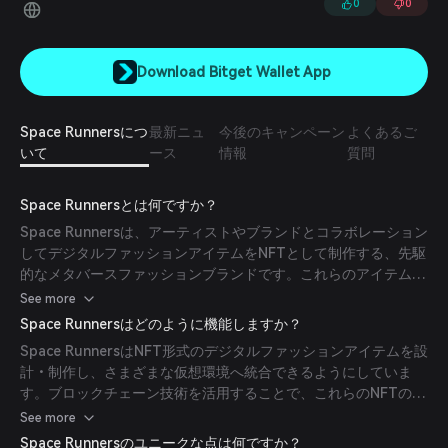
0
0
Download Bitget Wallet App
Space Runnersにつ
最新ニュ
今後のキャンペーン
よくあるご
いて
ース
情報
質問
Space Runnersとは何ですか？
Space Runnersは、アーティストやブランドとコラボレーション
してデジタルファッションアイテムをNFTとして制作する、先駆
的なメタバースファッションブランドです。これらのアイテムは
様々なメタバース、ソーシャルメディアプラットフォーム、ゲー
See more
ム間で相互運用可能に設計されており、ユーザーはファッション
Space Runnersはどのように機能しますか？
を通じてデジタルアイデンティティを表現できます。同社の使命
Space RunnersはNFT形式のデジタルファッションアイテムを設
は、コミュニティ、ブランド、有名人を結びつけるブロックチェ
計・制作し、さまざまな仮想環境へ統合できるようにしていま
ーン上の最初のエンドツーエンドファッションエコシステムを構
す。ブロックチェーン技術を活用することで、これらのNFTの真
築することです。
正性と所有権を保証します。ユーザーはメタバース内でこれらの
See more
デジタルアイテムを着用したり、ゲーム内で使用したり、ソーシ
Space Runnersのユニークな点は何ですか？