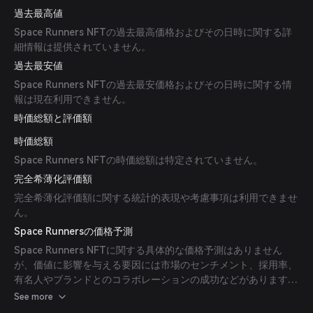
過去最高値
Space Runners NFTの過去最高価格およびその日時に関する詳
細情報は提供されていません。
過去最安値
Space Runners NFTの過去最安価格およびその日時に関する情
報は現在利用できません。
時価総額と評価額
時価総額
Space Runners NFTの時価総額は特定されていません。
完全希薄化評価額
完全希薄化評価額に関する統計的表現や考慮事項は利用できませ
ん。
Space Runnersの価格予測
Space Runners NFTに関する具体的な価格予測はありません
が、価値に影響を与える要因には市場のセンチメント、採用率、
有名人やブランドとのコラボレーションの成功などがあります。
NFT市場動向に関する洞察を得るには、信頼できる情報源や専門
See more
家の分析を参照することをお勧めします。