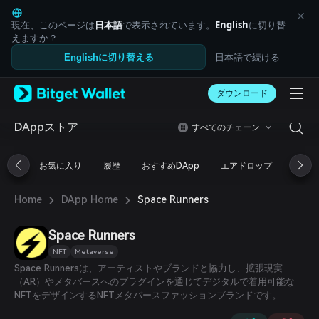
English
日本語
現在、このページは
日本語
で表示されています。
English
に切り替
Tiếng Việt
えますか？
Русский
日本語で続ける
Englishに切り替える
Español (Latinoamérica)
Türkçe
ダウンロード
Italiano
Français
Deutsch
DAppストア
すべてのチェーン
简体中文
繁體中文
お気に入り
履歴
おすすめDApp
エアドロップ
DeFi
Português (Portugal)
Bahasa Indonesia
›
›
Space Runners
Home
DApp Home
ภาษาไทย
العربية
हिन्दी
Space Runners
বাংলা
NFT
Metaverse
Español
Space Runnersは、アーティストやブランドと協力し、拡張現実
Português (Brasil)
（AR）やメタバースへのプラグインを通じてデジタルで着用可能な
Español (Argentina)
NFTをデザインするNFTメタバースファッションブランドです。