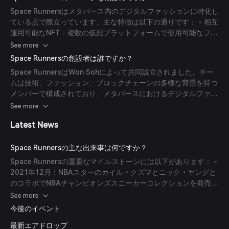
ャルメディアプラットフォームで披露したりして、デジタルプレ
Space Runnersはメタバース内のデジタルファッションに特化し
ゼンスと自己表現を高めることができます。
ている点で際立っています。主な特徴は以下の通りです： - 相互
運用可能なNFT：複数の仮想プラットフォームで使用可能なファ
ッションアイテム。 - 有名人とのコラボレーション：NBAチャン
See more
ピオンのカイル・クズマやニック・ヤングなど著名人との提携。
Space Runnersの創設者は誰ですか？
- Wear2Earnエコノミー：メタバースでファッションを披露する
Space RunnersはWon Sohによって共同設立されました。チー
ことで報酬が得られる革新的なモデル。 - 拡張現実（AR）統
ムは技術、ファッション、ブロックチェーンの多様な背景を持つ
合：ARやソーシャルメディアフィルターを使ってデジタルファ
メンバーで構成されており、メタバースにおけるデジタルファッ
ッションアイテムを試着可能。
ションの革新を目指しています。
See more
Latest News
Space Runnersの主な出来事は何ですか？
Space Runnersの重要なマイルストーンには以下があります： -
2021年12月：NBAスターのカイル・クズマとニック・ヤングと
のコラボでNBAチャンピオンズスニーカーコレクションを発売
し、9分間で10,000NFTを販売。 - 2022年3月：Pantera
See more
CapitalとPolychain Capitalが主導する資金調達ラウンドで
今後のイベント
1000万ドルを調達し、最初のファッション特化型メタバース開
最新エアドロップ
発を推進。