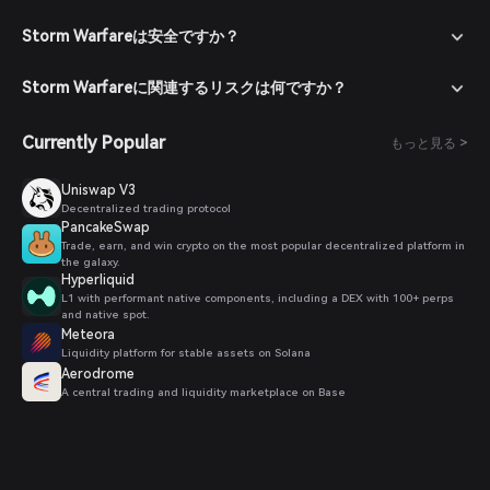
Storm Warfareは安全ですか？
Storm Warfareに関連するリスクは何ですか？
Currently Popular
もっと見る >
Uniswap V3
Decentralized trading protocol
PancakeSwap
Trade, earn, and win crypto on the most popular decentralized platform in
the galaxy.
Hyperliquid
L1 with performant native components, including a DEX with 100+ perps
and native spot.
Meteora
Liquidity platform for stable assets on Solana
Aerodrome
A central trading and liquidity marketplace on Base