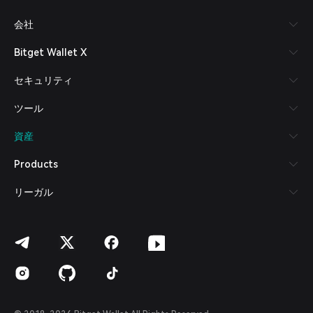
Русский
会社
Español (Latinoamérica)
Türkçe
Bitget Wallet X
Italiano
Français
セキュリティ
Deutsch
简体中文
ツール
繁體中文
Português (Portugal)
資産
Bahasa Indonesia
ภาษาไทย
Products
العربية
हिन्दी
リーガル
বাংলা
Español
Português (Brasil)
Español (Argentina)