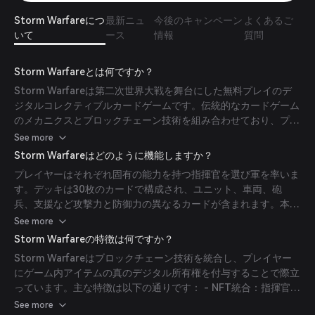
Storm Warfareにつ
最新ニュ
今後のキャンペーン
よくあるご
いて
ース
情報
質問
Storm Warfareとは何ですか？
Storm Warfareは第二次世界大戦を舞台にした無料プレイのデ
ジタルコレクティブルカードゲームです。伝統的なカードゲーム
のメカニクスとブロックチェーン技術を組み合わせており、プレ
イヤーはNFTとしてゲーム内資産を所有、取引、強化できます。
See more
本作は歴史的な軍隊を指揮し、戦略的な作戦を実行する没入型体
Storm Warfareはどのように機能しますか？
験を提供することを目指しています。
プレイヤーはそれぞれ固有の能力を持つ指揮官を選び軍を率いま
す。デッキは30枚のカードで構成され、ユニット、車両、砲
兵、支援など攻撃力と防御力の異なるカードが含まれます。本ゲ
ームはブロックチェーンを利用してゲーム内アイテムの真の所有
See more
権を提供し、プレイヤーは資産を取引・販売できます。
Storm Warfareの特徴は何ですか？
Storm Warfareはブロックチェーン技術を統合し、プレイヤー
にゲーム内アイテムの真のデジタル所有権を付与することで際立
っています。主な特徴は以下の通りです： - NFT統合：指揮官、
戦闘ボード、カードの裏面はNFTとして表現され、プレイヤーは
See more