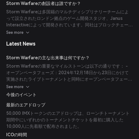
ユニークなゲーム内資産を所有、取引、販売できます。 - プレイ
Storm Warfareの創設者は誰ですか？
＆アーンモデル：プレイヤーはリーダーボードランキング、トー
Storm Warfareは多国籍のマルチディシプリナリーチームによ
ナメント優勝、NFTの貸出し、資産取引、トークンのステーキン
って設立されたロンドン拠点のゲーム開発スタジオ、Janus
グなどを通じて価値ある報酬を獲得できます。 - 歴史的な忠実
Interactiveによって開発されています。同社はブロックチェーン
性：本作は歴史的に正確な動的戦闘ボードと精巧に作成されたカ
とWeb 3.0技術のゲームへの統合に注力し、エンターテインメン
See more
ードを備え、第二次世界大戦のシナリオに没入できます。
トとアクセシビリティを重視した分散型ゲームの創造を目指して
Latest News
います。
Storm Warfareの主な出来事は何ですか？
Storm Warfareの重要なマイルストーンは以下の通りです： -
オープンベータフェーズ：2024年12月18日から23日にかけて
実施されたライブトーナメントと同時にオープンベータフェーズ
に突入し、14,000人のユニークプレイヤーと220,000試合が行
See more
われました。 - ローンチトーナメント：賞金総額は$50,000の
今後のイベント
$JANトークンでスタートし、チケット売上の48％が賞金プール
最新のエアドロップ
に充てられる動的なトーナメントが発表されました。また、最初
の10,000参加者には50,000 IMXトークンのエアドロップが行わ
50,000 IMXトークンのエアドロップは、ローンチトーナメント
れました。
期間中にいずれかのトーナメントチケットを最初に購入した
10,000人に先着順で配布されました。
ICOの時間