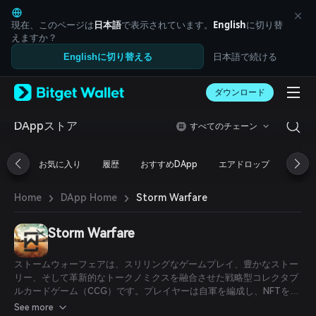
English
日本語
現在、このページは
日本語
で表示されています。
English
に切り替
Tiếng Việt
えますか？
Русский
日本語で続ける
Englishに切り替える
Español (Latinoamérica)
Türkçe
ダウンロード
Italiano
Français
Deutsch
DAppストア
すべてのチェーン
简体中文
繁體中文
お気に入り
履歴
おすすめDApp
エアドロップ
DeFi
Português (Portugal)
Bahasa Indonesia
›
›
Storm Warfare
Home
DApp Home
ภาษาไทย
العربية
हिन्दी
Storm Warfare
বাংলা
Español
ストームウォーフェアは、スリリングなゲームプレイ、豊かなストー
Português (Brasil)
リー、そして革新的なトークノミクスを融合させた戦略型コレクタブ
Español (Argentina)
ルカードゲーム（CCG）です。プレイヤーは自軍を編成し、NFTを収
集・取引しながら、壮大な第二次世界大戦の戦線で他のプレイヤーと
See more