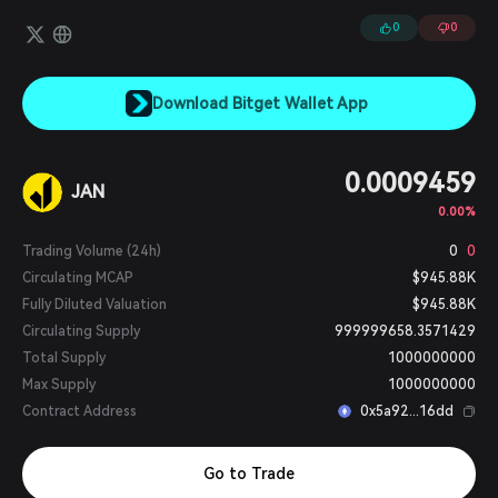
戦うことができます。また、NFTを担保として他のプレイヤーに貸し
出すことも可能で、ダイナミックかつ利益性の高いゲーム内経済を実
0
0
現しています。
Download Bitget Wallet App
0.0009459
JAN
0.00%
Trading Volume (24h)
0
0
Circulating MCAP
$945.88K
Fully Diluted Valuation
$945.88K
Circulating Supply
999999658.3571429
Total Supply
1000000000
Max Supply
1000000000
Contract Address
0x5a92...16dd
Go to Trade