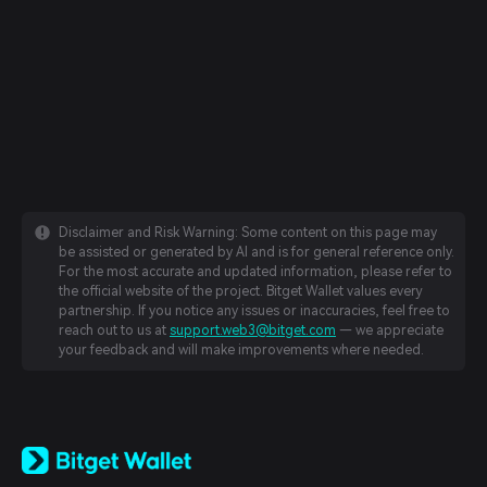
Disclaimer and Risk Warning: Some content on this page may
be assisted or generated by AI and is for general reference only.
For the most accurate and updated information, please refer to
the official website of the project. Bitget Wallet values every
partnership. If you notice any issues or inaccuracies, feel free to
reach out to us at
support.web3@bitget.com
— we appreciate
your feedback and will make improvements where needed.
English
日本語
Tiếng Việt