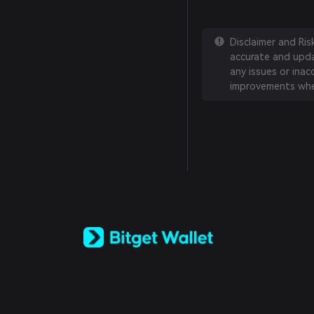
Disclaimer and Ri
accurate and updat
any issues or inac
improvements whe
English
日本語
Tiếng Việt
Русский
Español (Latinoamérica)
Türkçe
Italiano
Français
Deutsch
简体中文