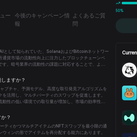
50%
ュー
今後のキャンペーン情
よくあるご質
報
問
p AIとして知られていた、SolanaおよびBitcoinネットワー
Curren
号通貨市場の流動性向上に注力したブロックチェーンベ
です。暗号業界の流動性の課題に対応することで、より
セス可能な経済エコシステムの構築を目指しています。
機能しますか？
のキャプチャ、予測モデル、高度な取引発見アルゴリズムを
クを活用し、マルチパーティのスワップを促進します。
流動性の低い環境での取引量が増加し、市場の効率性が
すか？
チパーティかつマルチアイテムのNFTスワップを最小限の通
ンウィンの形でアイテムを再分配する能力にあります。