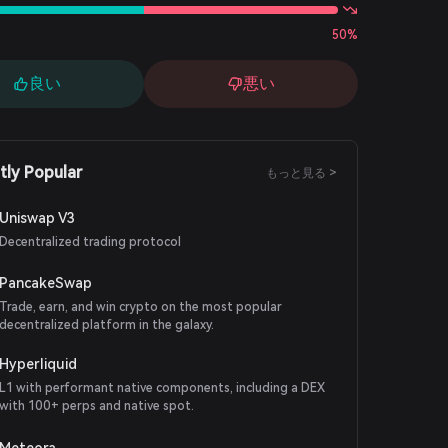
50%
良い
悪い
tly Popular
もっと見る >
Uniswap V3
Decentralized trading protocol
PancakeSwap
Trade, earn, and win crypto on the most popular
decentralized platform in the galaxy.
Hyperliquid
L1 with performant native components, including a DEX
with 100+ perps and native spot.
Meteora