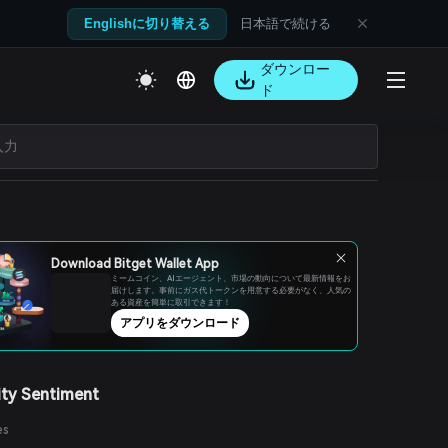
日本語で続ける
Englishに切り替える
ダウンロー
ド
Download Bitget Wallet App
ミームコイン、AIエージェント、市場の動向について最新情報をお
届けします。事前にガス代トークンを用意する必要がなく、人気の
ある資産を簡単に取引できます！
アプリをダウンロード
ty Sentiment
es