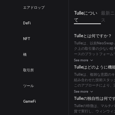
エアドロップ
Tulleについ
最新ニ
て
ス
DeFi
Tulleとは何ですか？
NFT
Tulleは、以前NeoSwa
ク上の取引量の少ない暗
ースのプラットフォーム
橋
流動的で効率的かつアク
See more
Tulleはどのように
取引所
Tulleは、複雑な意図
組み合わせた技術スタッ
このアプローチにより、
ツール
大幅に向上します。
See more
Tulleの独自性は何で
GameFi
Tulleの特徴は、マル
貨で実行し、ウィンウィ