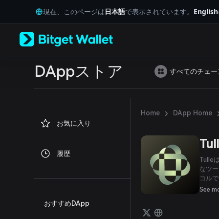
English
現在、このページは
日本語
で表示されています。
English
日本語
Tiếng Việt
Русский
Español (Latinoamérica)
Türkçe
Italiano
DAppストア
すべてのチェー
Français
Deutsch
简体中文
繁體中文
›
Home
DApp Home
Português (Portugal)
お気に入り
Bahasa Indonesia
ภาษาไทย
Tul
العربية
履歴
हिन्दी
Tull
বাংলা
なツー
コルで
Español
すべて
Português (Brasil)
See m
Español (Argentina)
おすすめDApp