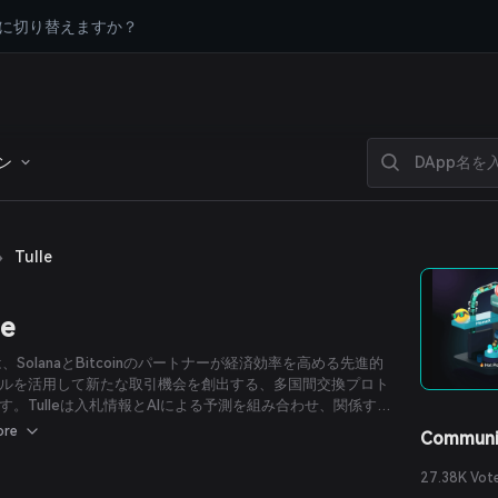
に切り替えますか？
ン
›
Tulle
le
eは、SolanaとBitcoinのパートナーが経済効率を高める先進的
ルを活用して新たな取引機会を創出する、多国間交換プロト
す。Tulleは入札情報とAIによる予測を組み合わせ、関係する
の当事者にとって有益な多方向取引を発見します。
ore
Communi
27.38K Vot