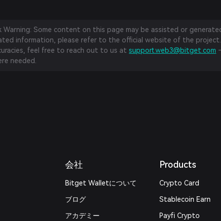
sk Warning: Some content on this page may be assisted or generated 
ed information, please refer to the official website of the project.
curacies, feel free to reach out to us at
support.web3@bitget.com
—
re needed.
会社
Products
Bitget Walletについて
Crypto Card
ブログ
Stablecoin Earn
アカデミー
Payfi Crypto