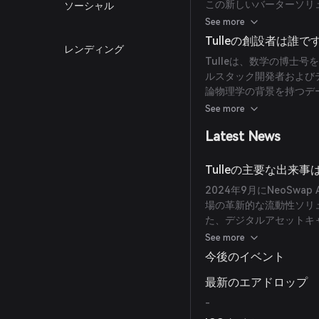
この新しいバーターソリ
ソーシャル
し、以前は持続不可能だ
See more
Tulleの創設者は誰で
レンディング
Tulleは、数学の博士
ルスタック開発者および
論物理学の背景を持つデ
て設立されました。
See more
Latest News
Tulleの主要な出来
2024年9月にNeoSwa
場の革新的な流動性ソリ
た、デジタルアセットキ
を確保し、AngelHub、S
See more
今後のイベント
最新のエアドロップ
-