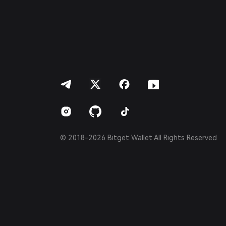
繁體中文
Português (Portugal)
Bahasa Indonesia
ภาษาไทย
العربية
हिन्दी
বাংলা
Español
Português (Brasil)
Español (Argentina)
© 2018-2026 Bitget Wallet All Rights Reserved