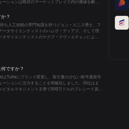
ューションは既存のマーケットプレイス内の価値を解放
った新たなマーケットプレイスの創出を可能にします。
すか？
号を持ち人工知能の専門知識を持つジョン・エニス博士、フ
データサイエンティストのハムザ・ディアズ、そして理
ータサイエンティストのヤクブ・クヴィエチェンによっ
事は何ですか？
p AIはTulleにブランド変更し、取引量の少ない暗号通貨市
ューションに注力することを明確化しました。同社はま
ャピタルマネジメント主導で300万ドルのプレシード資金
ora Ventures、Avid3などが参加しました。